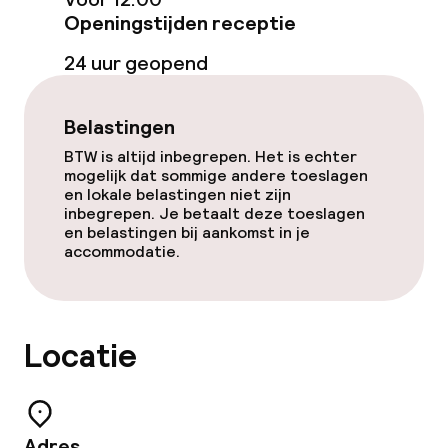
Openingstijden receptie
Vegetarische opties
24 uur geopend
Schoonmaakvoorzieningen
Belastingen
Wasfaciliteiten (wasmachine)
BTW is altijd inbegrepen. Het is echter
mogelijk dat sommige andere toeslagen
en lokale belastingen niet zijn
Wasservice
inbegrepen. Je betaalt deze toeslagen
en belastingen bij aankomst in je
accommodatie.
Zakelijke faciliteiten
Conferentieruimte
Locatie
Vergaderruimte
Beleid
Adres