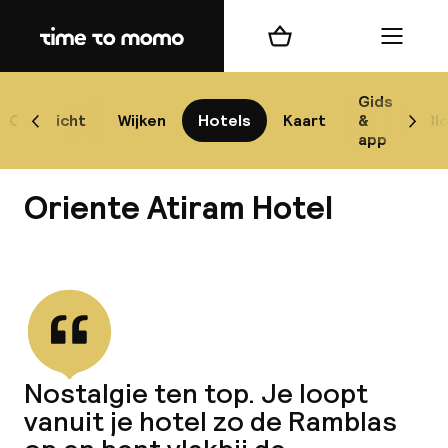
Home
Winkelmand
Menu
Bar
Gids
Overzicht
Wijken
Hotels
Kaart
&
Bl
Scroll naar links
Scrol
app
Best
Oriente Atiram Hotel
Bekijk alle
best
Reis
Nostalgie ten top. Je loopt
W
vanuit je hotel zo de Ramblas
Mij