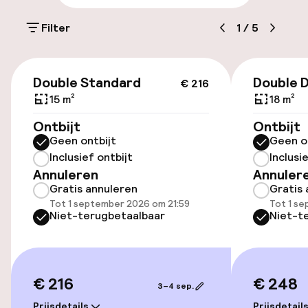
Openbaar parkeren
Filter
1
/
5
Toegankelijkheid
€ 216
Double Standard
Double 
€ 216
Overal rolstoeltoegankelijk
15 m²
18 m²
Lift
Ontbijt
Ontbijt
Geen ontbijt
Geen o
Voor toegankelijkheid
Inclusief ontbijt
Inclusi
geoptimaliseerde kamers beschikbaar
Annuleren
Annuler
Gratis annuleren
Gratis 
Tot 1 september 2026 om 21:59
Tot 1 s
Kamers
Niet-terugbetaalbaar
Niet-t
Voor toegankelijkheid
geoptimaliseerde kamers beschikbaar
€ 216
€ 248
3–4 sep.
Prijsdetails
Prijsdetail