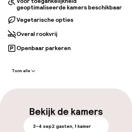
Voor toegankelijkheid
geoptimaliseerde kamers beschikbaar
Vegetarische opties
Overal rookvrij
Openbaar parkeren
Welkom
Toon alle
Receptie: 24 uur geopend
Meertalige medewerkers
Bagageruimte
Bekijk de kamers
Parkeren & mobiliteit
3–4 sep
2 gasten, 1 kamer