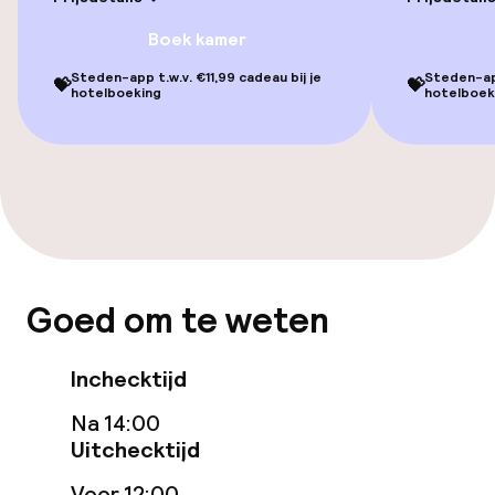
Entertainment
Boek kamer
Betaalde wifi
Steden-app t.w.v. €11,99 cadeau bij je
Steden-app
💝
💝
hotelboeking
hotelboek
Eet- en drinkgelegenheden
Restaurant
Bar
Eet- en drinkdiensten
Goed om te weten
Ontbijtbuffet
Inchecktijd
Roomservice
Na 14:00
Uitchecktijd
Dieetopties
Voor 12:00