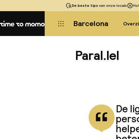
De beste tips
van onze locals
Ho
Barcelona
Overz
Home
Paral.lel
De li
perso
helpe
beter