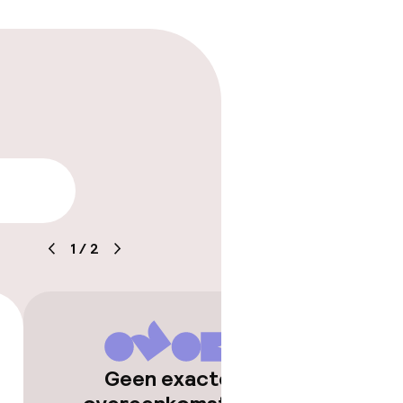
aarheid
1
/
2
Geen exacte