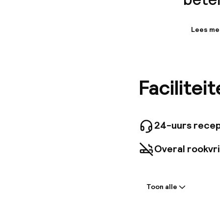
Lees me
Informa
Dit prett
een aang
omgeving
Facilitei
nachtclu
openbaar
omgeving
24-uurs recep
Overal rookvri
Welkom
Toon alle
Receptie: 24 
Meertalige m