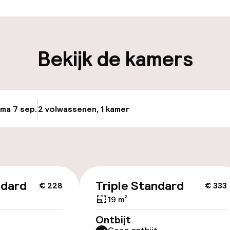
iliteit
Bekijk de kamers
keren
 ma 7 sep.
2 volwassenen, 1 kamer
Update beschikb
id
ltoegankelijk
ndard
Triple Standard
€ 228
€ 333
19 m²
Ontbijt