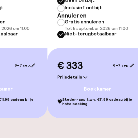
Geen ontbijt
jt
Inclusief ontbijt
Annuleren
ren
Gratis annuleren
orzieningen
 2026 om 11:00
Tot 5 september 2026 om 11:00
aalbaar
Niet-terugbetaalbaar
€ 333
6–7 sep.
6–7 sep.
Prijsdetails
j
kamer
Boek kamer
11,99 cadeau bij je
Steden-app t.w.v. €11,99 cadeau bij je
💝
hotelboeking