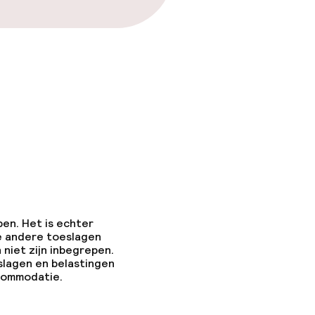
pen. Het is echter
e andere toeslagen
 niet zijn inbegrepen.
slagen en belastingen
ccommodatie.