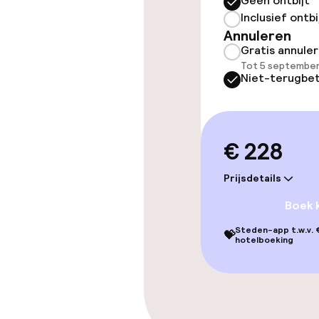
Geen ontbijt
Betaalde wifi
Inclusief ontbi
Annuleren
Gratis annule
Schoonmaakvo
Tot 5 september
Niet-terugbet
Wasservice
€ 228
Beleid
Prijsdetails
Overal rookvri
Boek 
Steden-app t.w.v. €
💝
hotelboeking