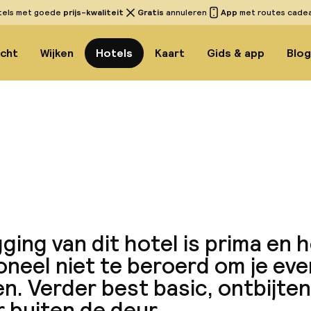
tels met goede
prijs-kwaliteit
Gratis
annuleren
App
met routes cadeau
icht
Wijken
Hotels
Kaart
Gids & app
Blo
Bekijk
gging van dit hotel is prima en 
neel niet te beroerd om je ev
n. Verder best basic, ontbijten
 buiten de deur.