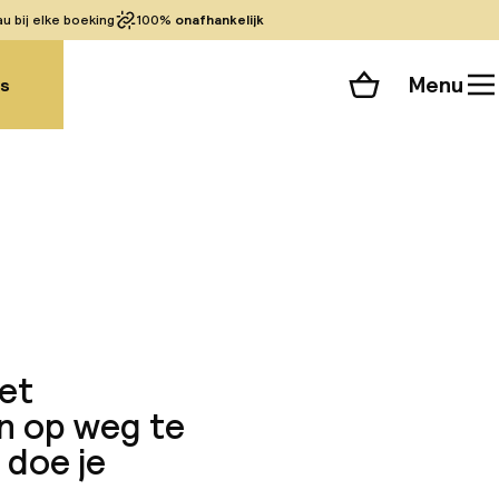
 bij elke boeking
100%
onafhankelijk
Menu
gs
Winkelmand
Bekijk de kamers
 alle 34 foto’s
het
en op weg te
 doe je