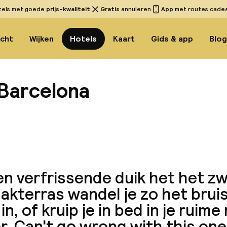
tels met goede
prijs-kwaliteit
Gratis
annuleren
App
met routes cadeau
icht
Wijken
Hotels
Kaart
Gids & app
Blo
 Barcelona
Bekijk
en verfrissende duik het het 
akterras wandel je zo het brui
in, of kruip je in bed in je rui
. Can't go wrong with this one