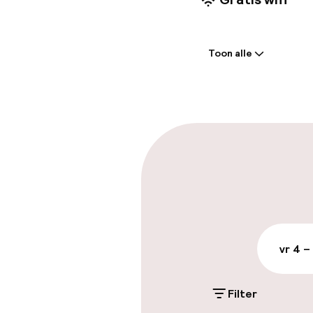
Welkom
Toon alle
Receptie: 24 
Meertalige m
Parkeren & mob
Openbaar par
vr 4 –
Toegankelijkhe
Lift
Filter