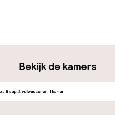
uur geopend
Bagageruimte
edewerkers
iliteit
Bekijk de kamers
keren
 za 5 sep.
2 volwassenen, 1 kamer
Update beschikba
id