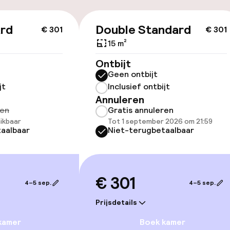
lijkheid
erde kamers
ard
Double Standard
€ 301
€ 301
15 m²
Ontbijt
Geen ontbijt
jt
Inclusief ontbijt
lijkheid
Annuleren
erde kamers
ren
Gratis annuleren
ikbaar
Tot 1 september 2026 om 21:59
aalbaar
Niet-terugbetaalbaar
llness
€ 301
4–5 sep.
4–5 sep.
uitenzwembad
Prijsdetails
kamer
Boek kamer