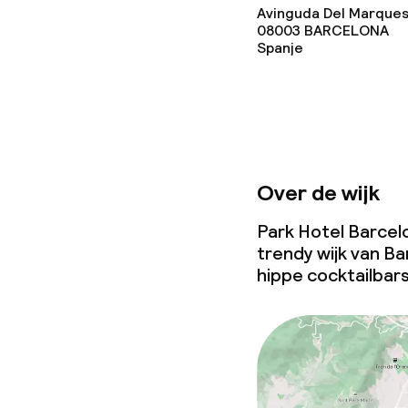
Avinguda Del Marques 
Overal rookvri
08003
BARCELONA
Spanje
Over de wijk
Park Hotel Barcelo
trendy wijk van B
hippe cocktailbar