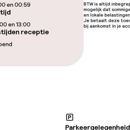
00 en 00:59
BTW is altijd inbegre
mogelijk dat sommig
tijd
en lokale belastingen
Je betaalt deze toe
00 en 13:00
bij aankomst in je a
orzieningen
tijden receptie
opend
teiten
uimte
te
Parkeergelegenheid