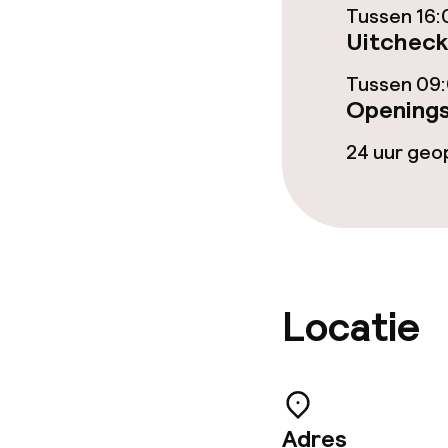
Tussen 16:
Roomservice
Uitcheck
Tussen 09:
Schoonmaakvo
Openings
24 uur ge
Wasservice
Zakelijke facili
Conferentier
Locatie
Vergaderruim
Beleid
Adres