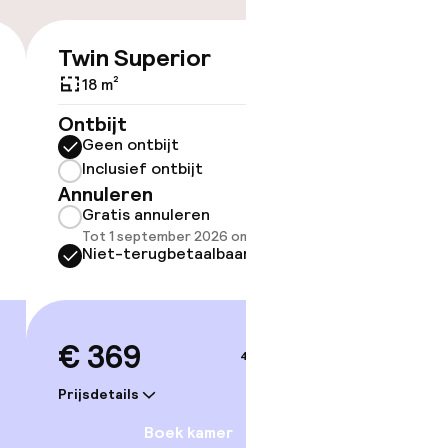
Twin Superior
Triple
€ 369
18 m²
18 m²
Ontbijt
Ontbijt
Geen ontbijt
Geen 
Inclusief ontbijt
Inclus
Annuleren
Annule
Gratis annuleren
Grati
Tot 1 september 2026 om 21:59
Tot 1 
Niet-terugbetaalbaar
Niet-
€ 369
€ 48
4–5 sep.
Prijsdetails
Prijsdetai
Boek kamer