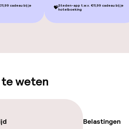
11,99 cadeau bij je
Steden-app t.w.v. €11,99 cadeau bij je
💝
hotelboeking
gelegenheden
 te weten
iensten
ijd
Belastingen