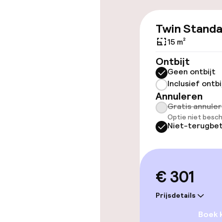
Voor toeganke
geoptimalise
Twin Stand
beschikbaar
15 m²
Ontbijt
Kamers
Geen ontbijt
Inclusief ontbi
Voor toeganke
Annuleren
geoptimalise
Gratis annule
beschikbaar
Optie niet besch
Niet-terugbet
Zwemmen & we
€ 301
Zoetwater b
Prijsdetails
Solarium
Boek 