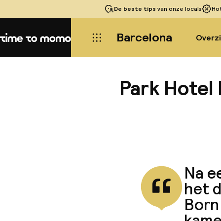
De beste tips
van onze locals
Ho
Barcelona
Overz
Home
Park Hotel
Na e
het d
Born 
kamer