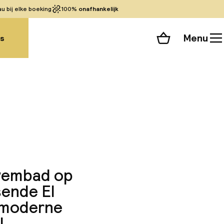
 bij elke boeking
100%
onafhankelijk
Menu
gs
Winkelmand
Bekijk de kamers
 alle 43 foto’s
zwembad op
sende El
me moderne
!