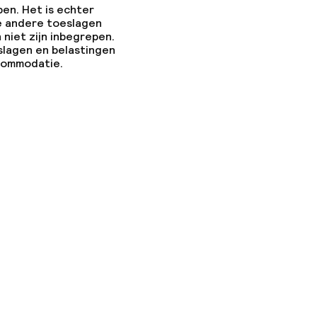
pen. Het is echter
e andere toeslagen
 niet zijn inbegrepen.
slagen en belastingen
ccommodatie.