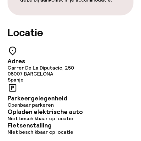
Borg bij aankomst
Overal rookvrij
Locatie
Kleine huisdieren toegestaan (minder
dan de 5 kg)
Grote huisdieren toegestaan (meer
Adres
dan 5 kg)
Carrer De La Diputacio, 250
08007
BARCELONA
Spanje
Parkeergelegenheid
Openbaar parkeren
Opladen elektrische auto
Niet beschikbaar op locatie
Fietsenstalling
Niet beschikbaar op locatie