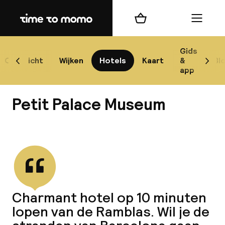
Home
Winkelmand
Menu
Bar
Gids
Overzicht
Wijken
Hotels
Kaart
&
Bl
Scroll naar links
Scrol
app
Best
Petit Palace Museum
Bekijk alle
best
Reis
Charmant hotel op 10 minuten
W
lopen van de Ramblas. Wil je de
Mij