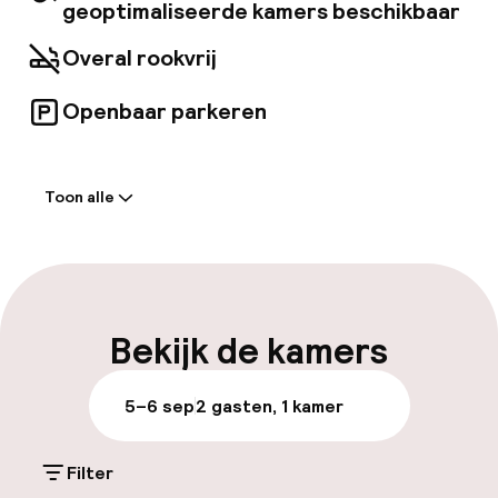
zakenreizigers en vakantiegangers en
geoptimaliseerde kamers beschikbaar
beschikt ook over een restaurant en een
snackbar/café.
Overal rookvrij
Openbaar parkeren
Welkom
Toon alle
Receptie: 24 uur geopend
Meertalige medewerkers
Bagageruimte
Bekijk de kamers
Parkeren & mobiliteit
5–6 sep
2 gasten, 1 kamer
Openbaar parkeren
Filter