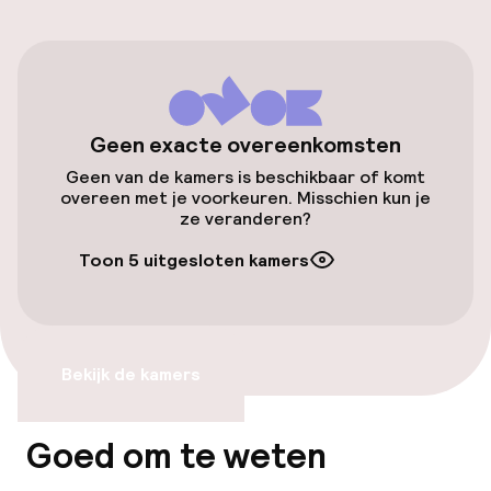
Luchthavenshuttle
Fietsverhuur
Toegankelijkheid
Geen exacte overeenkomsten
Geen van de kamers is beschikbaar of komt
Overal rolstoeltoegankelijk
overeen met je voorkeuren. Misschien kun je
ze veranderen?
Lift
Toon 5 uitgesloten kamers
Voor toegankelijkheid
geoptimaliseerde kamers beschikbaar
Bekijk de kamers
Kamers
Voor toegankelijkheid
Goed om te weten
geoptimaliseerde kamers beschikbaar