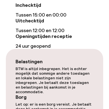
Inchecktijd
Entertainment
Tussen 15:00 en 00:00
Gratis wifi
Uitchecktijd
Tussen 12:00 en 12:00
TV lounge
Openingstijden receptie
24 uur geopend
Eet- en drinkdiensten
Ontbijtbuffet
Belastingen
BTW is altijd inbegrepen. Het is echter
mogelijk dat sommige andere toeslagen
Schoonmaakvoorzieningen
en lokale belastingen niet zijn
inbegrepen. Je betaalt deze toeslagen
Wasservice
en belastingen bij aankomst in je
accommodatie.
Borg
Beleid
Let op: er is een borg vereist. Je betaalt
deze bij aankomst in je accommodatie.