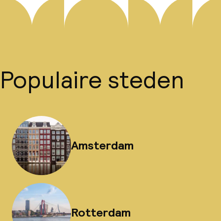
Populaire steden
Amsterdam
Rotterdam