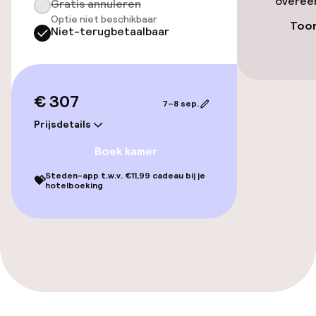
overeen
Gratis annuleren
locatie
Optie niet beschikbaar
Toon
Niet-terugbetaalbaar
Luchthavenshuttle
Toegankelijkheid
€ 307
7–8 sep.
Overal rolstoeltoegankelijk
Prijsdetails
Boek kamer
Lift
Steden-app t.w.v. €11,99 cadeau bij je
💝
hotelboeking
Entertainment
Betaalde wifi
Eet- en drinkgelegenheden