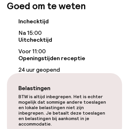
Restaurant
Goed om te weten
Bar
Inchecktijd
Na 15:00
Eet- en drinkdiensten
Uitchecktijd
Ontbijtbuffet
Voor 11:00
Openingstijden receptie
Roomservice
24 uur geopend
Beleid
Belastingen
Overal rookvrij
BTW is altijd inbegrepen. Het is echter
mogelijk dat sommige andere toeslagen
en lokale belastingen niet zijn
Kleine huisdieren toegestaan (minder
inbegrepen. Je betaalt deze toeslagen
dan de 5 kg)
en belastingen bij aankomst in je
accommodatie.