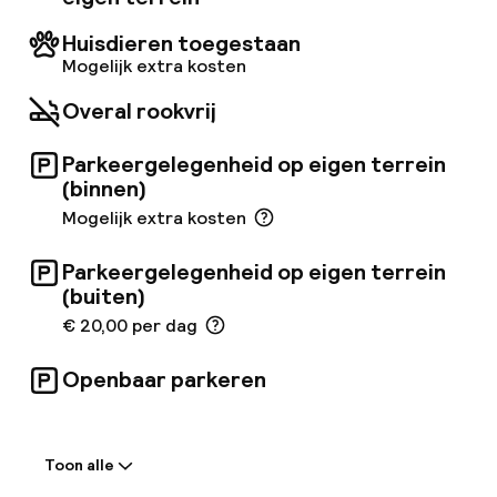
internet, zodat gasten op de hoogte kunnen
blijven terwijl ze weg zijn. Het hotel biedt ook
Huisdieren toegestaan
een aantal handige diensten, zoals een 24-
Mogelijk extra kosten
uursreceptie en een uitstekend en stevig
ontbijtbuffet om de dag op de best mogelijke
Overal rookvrij
manier te beginnen. Er is ook een bar op het
terrein waar gasten kunnen genieten van een
Parkeergelegenheid op eigen terrein
warme koffie.
(binnen)
Mogelijk extra kosten
Parkeergelegenheid op eigen terrein
(buiten)
€ 20,00 per dag
Openbaar parkeren
Welkom
Toon alle
Receptie: 24 uur geopend