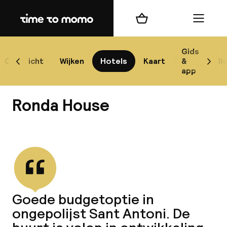
Home
Winkelmand
Menu
Bar
Gids
Overzicht
Wijken
Hotels
Kaart
&
Bl
Scroll naar links
Scrol
app
Best
Ronda House
Bekijk alle
best
Reis
Goede budgetoptie in
W
ongepolijst Sant Antoni. De
Mij