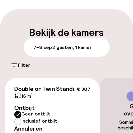
Meertalige medewerkers
Bagageruimte
Bekijk de kamers
Parkeren & mobiliteit
7–8 sep
2 gasten, 1 kamer
Parkeergelegenheid op eigen terrein
(buiten)
Filter
€ 20,00 per dag
€ 307
Parkeergelegenheid op eigen terrein
Double or Twin Standard
€ 307
(binnen)
16 m²
Mogelijk extra kosten
G
Ontbijt
ov
Geen ontbijt
Openbaar parkeren
Inclusief ontbijt
Sommi
Annuleren
beschi
Oplaadpunt elektrische auto op