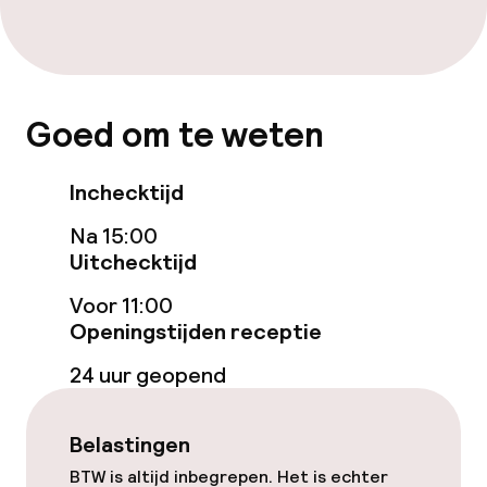
Voor toegankelijkheid
geoptimaliseerde kamers beschikbaar
Zwemmen & wellness
Goed om te weten
Verwarmd binnenzwembad
Inchecktijd
Fitnessruimte / gym
Na 15:00
Uitchecktijd
Entertainment
Voor 11:00
Openingstijden receptie
Betaalde wifi
24 uur geopend
Eet- en drinkgelegenheden
Belastingen
Restaurant
BTW is altijd inbegrepen. Het is echter