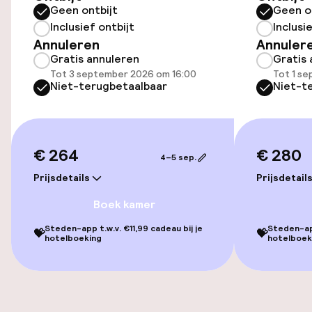
Geen ontbijt
Geen o
€ 25,00 per dag
Inclusief ontbijt
Inclusi
Annuleren
Annuler
Openbaar parkeren
Gratis annuleren
Gratis 
Tot 3 september 2026 om 16:00
Tot 1 se
Fietsverhuur
Niet-terugbetaalbaar
Niet-t
Toegankelijkheid
€ 264
€ 280
4–5 sep.
Overal rolstoeltoegankelijk
Prijsdetails
Prijsdetail
Lift
Boek kamer
Voor toegankelijkheid
Steden-app t.w.v. €11,99 cadeau bij je
Steden-app
💝
💝
hotelboeking
hotelboek
geoptimaliseerde kamers beschikbaar
Kamers