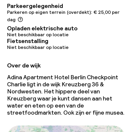
Parkeergelegenheid
Schoonmaakvoorzieningen
Parkeren op eigen terrein (overdekt): € 25,00 per
dag
Wasservice
Opladen elektrische auto
Niet beschikbaar op locatie
Zakelijke faciliteiten
Fietsenstalling
Niet beschikbaar op locatie
Conferentieruimte
Over de wijk
Vergaderruimte
Adina Apartment Hotel Berlin Checkpoint
Charlie ligt in de wijk Kreuzberg 36 &
Beleid
Nordwesten. Het hippere deel van
Kreuzberg waar je kunt dansen aan het
Borg bij aankomst
water en eten op een van de
streetfoodmarkten. Ook zijn er fijne musea.
Overal rookvrij
Kleine huisdieren toegestaan (minder