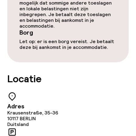
mogelijk dat sommige andere toeslagen
Bar
en lokale belastingen niet zijn
inbegrepen. Je betaalt deze toeslagen
en belastingen bij aankomst in je
accommodatie.
Eet- en drinkdiensten
Borg
Let op: er is een borg vereist. Je betaalt
Ontbijtbuffet
deze bij aankomst in je accommodatie.
Diner à la carte
Roomservice
Locatie
Dieetopties
Adres
Glutenvrije opties
Krausenstraße, 35-36
10117
BERLIN
Vegetarische opties
Duitsland