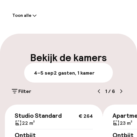
Welkom
Toon alle
Receptie: 24 uur geopend
Vroeg inchecken mogelijk
Vroeg uitchecken mogelijk
Bekijk de kamers
Laat uitchecken mogelijk
4–5 sep
2 gasten, 1 kamer
Meertalige medewerkers
Filter
1
/
6
Bagageruimte
€ 264
Parkeren & mobiliteit
Studio Standard
Apartme
€ 264
22 m²
23 m²
Parkeergelegenheid op eigen terrein
Ontbijt
Ontbijt
(buiten)