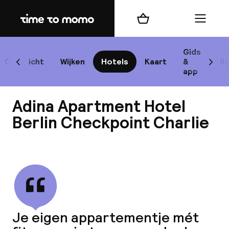
Home
Winkelmand
Menu
Be
Gids
Overzicht
Wijken
Hotels
Kaart
&
Bl
Scroll naar links
Scrol
app
B
Adina Apartment Hotel
Berlin Checkpoint Charlie
Bekijk alle
best
Reisi
We
Je eigen appartementje mét