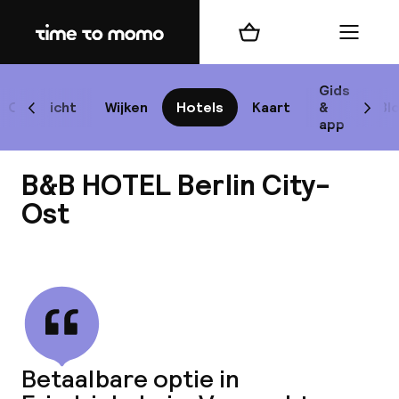
Home
Winkelmand
Menu
Be
Gids
Overzicht
Wijken
Hotels
Kaart
&
Bl
Scroll naar links
Scrol
app
B
B&B HOTEL Berlin City-
Ost
Bekijk alle
best
Reisi
We
Betaalbare optie in