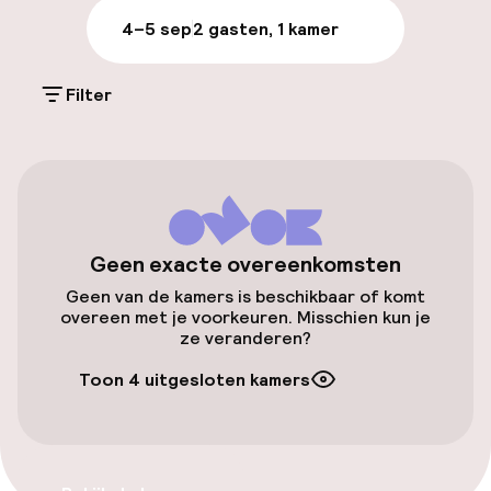
4–5 sep
2 gasten, 1 kamer
Parkeren & mobiliteit
Filter
Parkeergelegenheid op eigen terrein
(buiten)
Mogelijk extra kosten
Openbaar parkeren
Geen exacte overeenkomsten
Geen van de kamers is beschikbaar of komt
Toegankelijkheid
overeen met je voorkeuren. Misschien kun je
ze veranderen?
Overal rolstoeltoegankelijk
Toon 4 uitgesloten kamers
Lift
Voor toegankelijkheid
geoptimaliseerde kamers beschikbaar