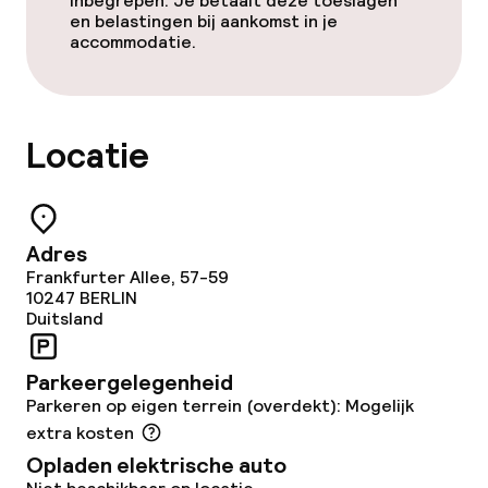
inbegrepen. Je betaalt deze toeslagen
en belastingen bij aankomst in je
Beleid
accommodatie.
Overal rookvrij
Kleine huisdieren toegestaan (minder
Locatie
dan de 5 kg)
Grote huisdieren toegestaan (meer
dan 5 kg)
Adres
Frankfurter Allee, 57-59
10247
BERLIN
Duitsland
Parkeergelegenheid
Parkeren op eigen terrein (overdekt): Mogelijk
extra kosten
Opladen elektrische auto