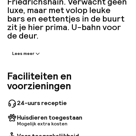
Friedrichshain. Verwacht geen
Mijn
luxe, maar met volop leuke
bars en eettentjes in de buurt
ver
zit je hier prima. U-bahn voor
Hul
de deur.
Lees meer
Informatie gedeeld door de
O
accommodatie:
Dit stadshotel ligt in het hart van Berlijn,
Faciliteiten en
gunstig gelegen nabij restaurants en
voorzieningen
uitgaansgelegenheden. De luchthavens Tegel
Ne
en Schönefeld liggen beide op ongeveer 14
kilometer afstand. Het zes verdiepingen
24-uurs receptie
tellende hotel biedt 2 eenpersoonskamers en
138 tweepersoonskamers, bereikbaar met een
Huisdieren toegestaan
lift. Een 24-uursreceptie, een kluis,
Mogelijk extra kosten
roomservice en een wasservice zijn
Facebo
beschikbaar, evenals Wi-Fi in de openbare