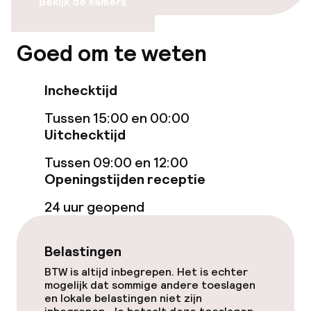
Bekijk de kamers
Kamers
Goed om te weten
Voor toegankelijkheid
geoptimaliseerde kamers beschikbaar
Inchecktijd
Tussen 15:00 en 00:00
Entertainment
Uitchecktijd
Tussen 09:00 en 12:00
Betaalde wifi
Openingstijden receptie
TV lounge
24 uur geopend
Eet- en drinkdiensten
Belastingen
BTW is altijd inbegrepen. Het is echter
Ontbijtbuffet
mogelijk dat sommige andere toeslagen
en lokale belastingen niet zijn