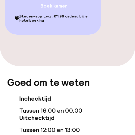
Boek kamer
Eet- en drinkgelegenheden
Steden-app t.w.v. €11,99 cadeau bij je
💝
hotelboeking
Restaurant
Bar
Eet- en drinkdiensten
Ontbijtbuffet
Goed om te weten
Diner, vast menu
Inchecktijd
Roomservice
Tussen 16:00 en 00:00
Uitchecktijd
Schoonmaakvoorzieningen
Tussen 12:00 en 13:00