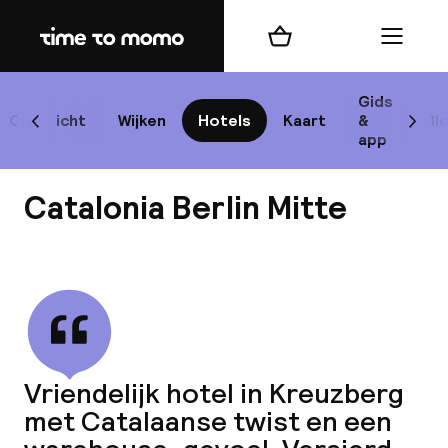
Home
Winkelmand
Menu
Be
Gids
Overzicht
Wijken
Hotels
Kaart
&
Bl
Scroll naar links
Scrol
app
B
Catalonia Berlin Mitte
Bekijk alle
best
Reisi
Vriendelijk hotel in Kreuzberg
met Catalaanse twist en een
We