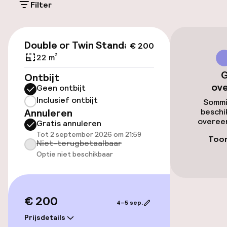
Filter
Fietsverhuur
€ 200
Double or Twin Standard
€ 200
Toegankelijkheid
22 m²
G
Overal rolstoeltoegankelijk
Ontbijt
ov
Geen ontbijt
Lift
Inclusief ontbijt
Sommi
Annuleren
beschi
overeen
Gratis annuleren
Zwemmen & wellness
Tot 2 september 2026 om 21:59
Toon
Niet-terugbetaalbaar
Optie niet beschikbaar
Fitnessruimte / gym
Entertainment
€ 200
4–5 sep.
Betaalde wifi
Prijsdetails