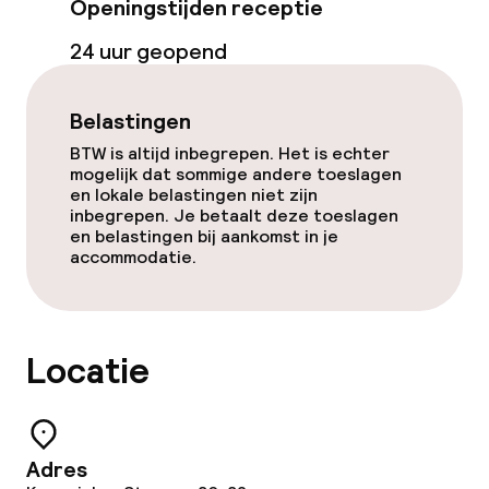
Openingstijden receptie
Wasfaciliteiten (wasmachine)
24 uur geopend
Wasservice
Belastingen
BTW is altijd inbegrepen. Het is echter
Zakelijke faciliteiten
mogelijk dat sommige andere toeslagen
en lokale belastingen niet zijn
Conferentieruimte
inbegrepen. Je betaalt deze toeslagen
en belastingen bij aankomst in je
accommodatie.
Vergaderruimte
Beleid
Locatie
Overal rookvrij
Kleine huisdieren toegestaan (minder
dan de 5 kg)
Adres