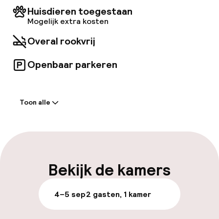
hond of kat tot 20 kg per kamer) zijn op
Huisdieren toegestaan
aanvraag toegestaan, tegen een toeslag van X
Mogelijk extra kosten
per nacht/dier en een borg.
Overal rookvrij
Openbaar parkeren
Welkom
Toon alle
Receptie: 24 uur geopend
Meertalige medewerkers
Bagageruimte
Bekijk de kamers
Parkeren & mobiliteit
4–5 sep
2 gasten, 1 kamer
Openbaar parkeren