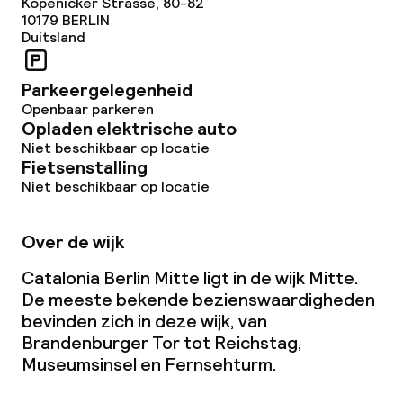
Kopenicker Strasse, 80-82
Grote huisdieren toegestaan (meer
10179
BERLIN
dan 5 kg)
Duitsland
Parkeergelegenheid
Openbaar parkeren
Opladen elektrische auto
Niet beschikbaar op locatie
Fietsenstalling
Niet beschikbaar op locatie
Over de wijk
Catalonia Berlin Mitte ligt in de wijk Mitte.
De meeste bekende bezienswaardigheden
bevinden zich in deze wijk, van
Brandenburger Tor tot Reichstag,
Museumsinsel en Fernsehturm.