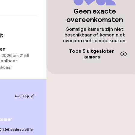
Geen exacte
overeenkomsten
llness
Sommige kamers zijn niet
beschikbaar of komen niet
 / gym
jt
overeen met je voorkeuren.
ren
Toon 5 uitgesloten
 2026 om 21:59
kamers
aalbaar
ikbaar
4–5 sep.
gelegenheden
kamer
11,99 cadeau bij je