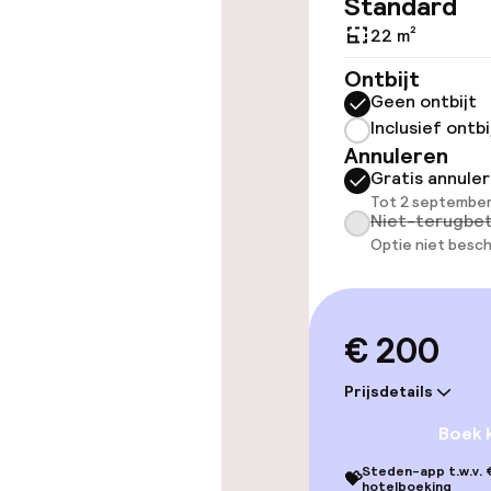
Standard
22 m²
Zwemmen & we
Ontbijt
Geen ontbijt
Fitnessruimte
Inclusief ontbi
Annuleren
Gratis annule
Tot 2 september
Entertainment
Niet-terugbet
Optie niet besch
Betaalde wifi
€ 200
Eet- en drink
Prijsdetails
Restaurant
Boek 
Steden-app t.w.v. €
Bar
💝
hotelboeking