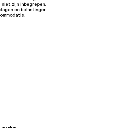
 niet zijn inbegrepen.
slagen en belastingen
ccommodatie.
n toegestaan