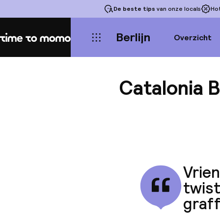
De beste tips
van onze locals
Ho
Berlijn
Overzicht
Home
Catalonia B
Vrien
twis
graff