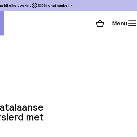
 bij elke boeking
100%
onafhankelijk
Menu
Winkelmand
Bekijk de kamers
alle 85 foto’s
Catalaanse
rsierd met