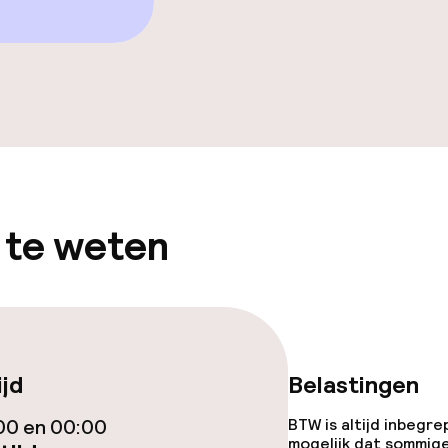
iensten
Roomservice
nu
 te weten
orzieningen
en (wasmachine)
ijd
Belastingen
00 en 00:00
BTW is altijd inbegre
teiten
mogelijk dat sommig