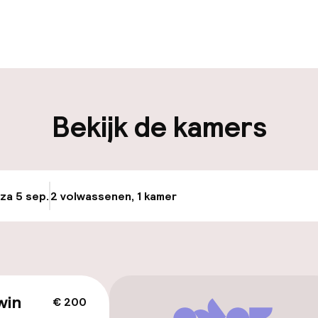
uur geopend
Bagageruimte
edewerkers
iliteit
Bekijk de kamers
keren
 za 5 sep.
2 volwassenen, 1 kamer
Update beschikba
id
ltoegankelijk
win
€ 200