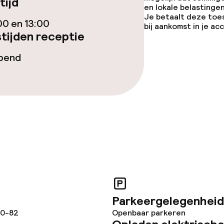
tijd
en lokale belastingen
Je betaalt deze toe
uimte
00 en 13:00
bij aankomst in je a
tijden receptie
te
opend
j
Grote huisdiere
(meer dan 5 kg)
eren toegestaan
 5 kg)
Parkeergelegenheid
80-82
Openbaar parkeren