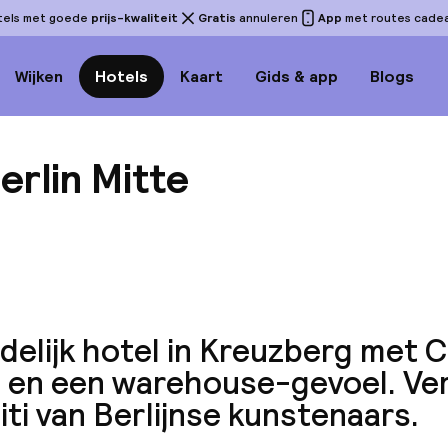
tels met goede
prijs-kwaliteit
Gratis
annuleren
App
met routes cadeau
Wijken
Hotels
Kaart
Gids & app
Blogs
erlin Mitte
Bekijk 
delijk hotel in Kreuzberg met 
t en een warehouse-gevoel. Ve
iti van Berlijnse kunstenaars.