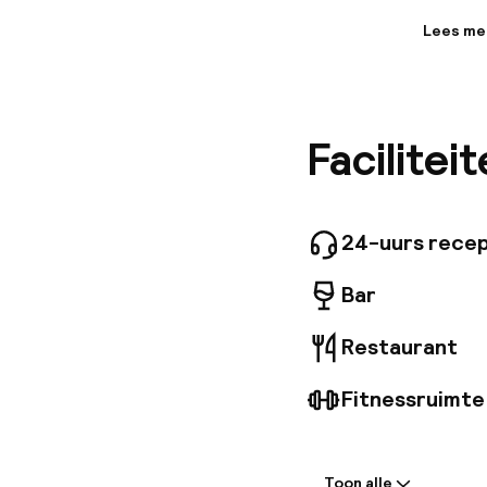
Lees me
Informa
Dit stijl
Heinrich
Alexande
Facilitei
ruim en 
gebruikm
gratis w
ontbijtz
Huisdier
24-uurs recep
tegen ee
Bar
Restaurant
Fitnessruimte
Welkom
Toon alle