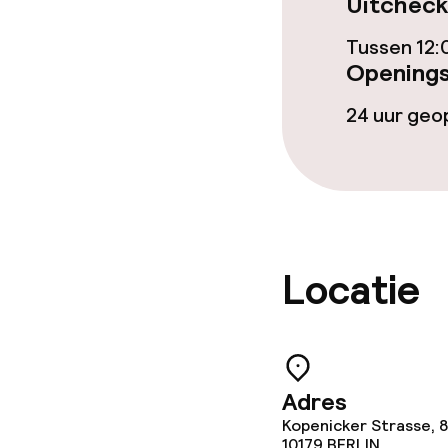
Uitcheck
Conferentier
Tussen 12:
Openings
Vergaderruim
24 uur ge
Beleid
Overal rookvri
Locatie
Kleine huisdi
(minder dan de
Adres
Kopenicker Strasse, 
10179
BERLIN