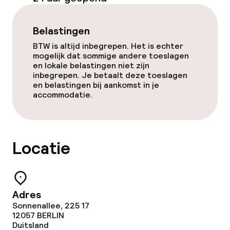
Spacentrum
Belastingen
Massage
BTW is altijd inbegrepen. Het is echter
Fitnessruimte / gym
mogelijk dat sommige andere toeslagen
en lokale belastingen niet zijn
inbegrepen. Je betaalt deze toeslagen
en belastingen bij aankomst in je
Entertainment
accommodatie.
Gratis wifi
Tuin
Locatie
Terras
Adres
Eet- en drinkgelegenheden
Sonnenallee, 225 17
12057
BERLIN
Restaurant
Duitsland