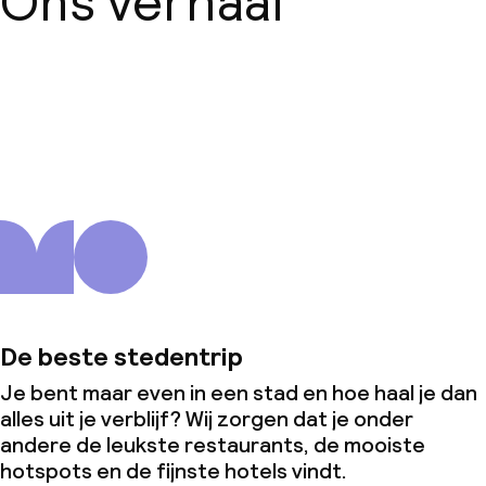
Ons verhaal
Conferentieruimte
Vergaderruimte
Over ons
Beleid
Overal rookvrij
Kleine huisdieren toegestaan (minder
dan de 5 kg)
De beste stedentrip
Je bent maar even in een stad en hoe haal je dan
alles uit je verblijf? Wij zorgen dat je onder
andere de leukste restaurants, de mooiste
hotspots en de fijnste hotels vindt.