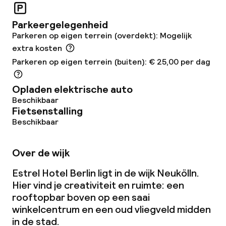
Bar
Parkeergelegenheid
Parkeren op eigen terrein (overdekt): Mogelijk
extra kosten
Eet- en drinkdiensten
Parkeren op eigen terrein (buiten): € 25,00 per dag
Ontbijtbuffet
Opladen elektrische auto
Beschikbaar
Lunch à la carte
Fietsenstalling
Beschikbaar
Lunch, vast menu
Diner à la carte
Over de wijk
Estrel Hotel Berlin ligt in de wijk Neukölln.
Diner, vast menu
Hier vind je creativiteit en ruimte: een
rooftopbar boven op een saai
Roomservice
winkelcentrum en een oud vliegveld midden
in de stad.