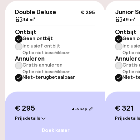
€ 295
Parkeergelegenheid op eigen terrein
Double Deluxe
Junior S
€ 295
(binnen)
34 m²
49 m²
€ 25,00 per dag
Ontbijt
Ontbijt
Geen ontbijt
Geen o
Openbaar parkeren
Inclusief ontbijt
Inclusi
Optie niet beschikbaar
Optie ni
Oplaadpunt elektrische auto op
Annuleren
Annuler
locatie
Gratis annuleren
Gratis 
Optie niet beschikbaar
Optie ni
Fietsenstalling
Niet-terugbetaalbaar
Niet-t
Fietsverhuur
Fietsen beschikbaar
€ 295
€ 321
4–5 sep.
Prijsdetails
Prijsdetail
Toegankelijkheid
Boek kamer