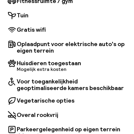
Fitnessruimte / gym
met heldere en natuurlijke tinten. Elke kamer is
voorzien van satelliet-tv, een bureau,
Tuin
airconditioning, een minibar en een haardroger.
Dit hotel biedt een verscheidenheid aan
Gratis wifi
restaurants en bars waar gasten kunnen
genieten van internationale gerechten en
drankjes.
Oplaadpunt voor elektrische auto's op
eigen terrein
Huisdieren toegestaan
Mogelijk extra kosten
Voor toegankelijkheid
geoptimaliseerde kamers beschikbaar
Vegetarische opties
Overal rookvrij
Parkeergelegenheid op eigen terrein