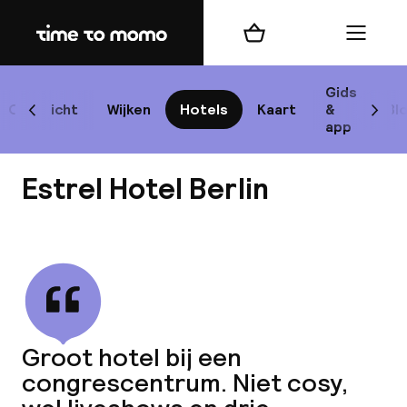
Home
Winkelmand
Menu
Be
Gids
Overzicht
Wijken
Hotels
Kaart
&
Bl
Scroll naar links
Scrol
app
B
Estrel Hotel Berlin
Bekijk alle
best
Reisi
Groot hotel bij een
congrescentrum. Niet cosy,
We