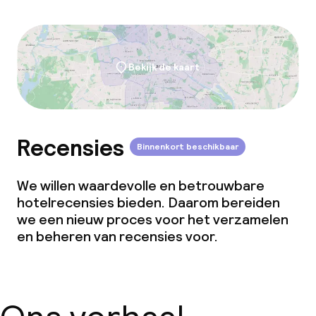
Dieetopties
Glutenvrije opties
Bekijk de kaart
Vegetarische opties
Faciliteiten en diensten voor kinderen
Recensies
Binnenkort beschikbaar
Babysitservice
We willen waardevolle en betrouwbare
hotelrecensies bieden. Daarom bereiden
Schoonmaakvoorzieningen
we een nieuw proces voor het verzamelen
en beheren van recensies voor.
Wasservice
Zakelijke faciliteiten