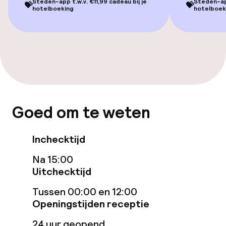
Overal rolstoeltoegankelijk
Steden-app t.w.v. €11,99 cadeau bij je
Steden-app
💝
💝
hotelboeking
hotelboek
Lift
Voor toegankelijkheid
geoptimaliseerde kamers beschikbaar
Kamers
Goed om te weten
Voor toegankelijkheid
geoptimaliseerde kamers beschikbaar
Inchecktijd
Na 15:00
Zwemmen & wellness
Uitchecktijd
Solarium
Tussen 00:00 en 12:00
Openingstijden receptie
Stoombad
24 uur geopend