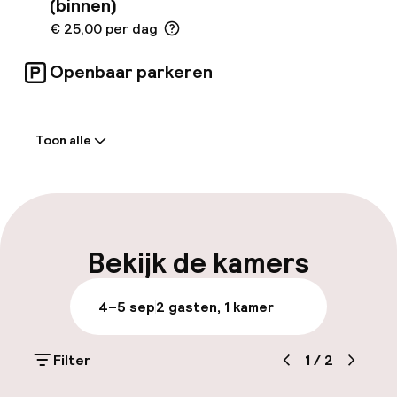
(binnen)
€ 25,00 per dag
Openbaar parkeren
Welkom
Toon alle
Receptie: 24 uur geopend
Meertalige medewerkers
Bagageruimte
Bekijk de kamers
Parkeren & mobiliteit
4–5 sep
2 gasten, 1 kamer
Parkeergelegenheid op eigen terrein
(buiten)
Filter
1
/
2
Mogelijk extra kosten