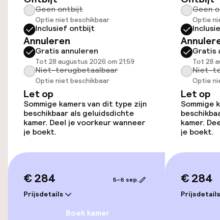
Geen ontbijt
Geen o
Openbaar parkeren
Optie niet beschikbaar
Optie ni
Inclusief ontbijt
Inclusi
Oplaadpunt elektrische auto op
Annuleren
Annuler
locatie
Gratis annuleren
Gratis 
Tot 28 augustus 2026 om 21:59
Tot 28 a
Fietsverhuur
Niet-terugbetaalbaar
Niet-t
Optie niet beschikbaar
Optie ni
Fietsen beschikbaar
Let op
Let op
Sommige kamers van dit type zijn
Sommige ka
beschikbaar als geluidsdichte
beschikbaa
kamer. Deel je voorkeur wanneer
kamer. Dee
Toegankelijkheid
je boekt.
je boekt.
Overal rolstoeltoegankelijk
Lift
€ 284
€ 284
5–6 sep.
Prijsdetails
Voor toegankelijkheid
Prijsdetail
geoptimaliseerde kamers beschikbaar
Boek kamer