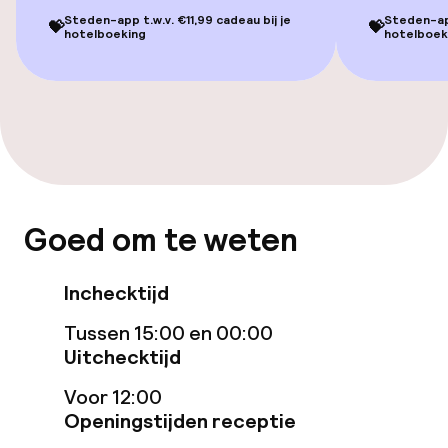
Steden-app t.w.v. €11,99 cadeau bij je
Steden-app
💝
💝
Kamers
hotelboeking
hotelboek
Familiekamers beschikbaar
Voor toegankelijkheid
geoptimaliseerde kamers beschikbaar
Entertainment
Goed om te weten
Gratis wifi
Inchecktijd
Zonneterras
Tussen 15:00 en 00:00
Uitchecktijd
TV lounge
Voor 12:00
Casino
Openingstijden receptie