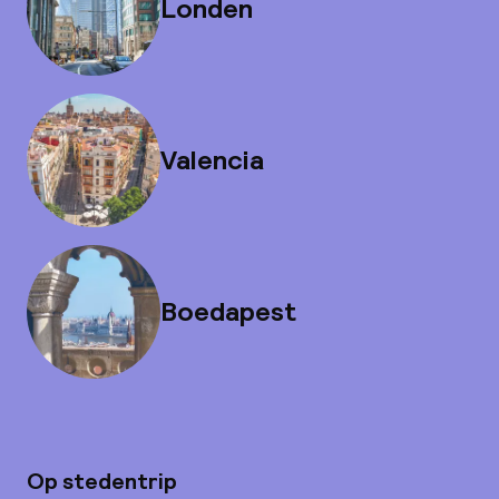
Londen
Valencia
Boedapest
Op stedentrip