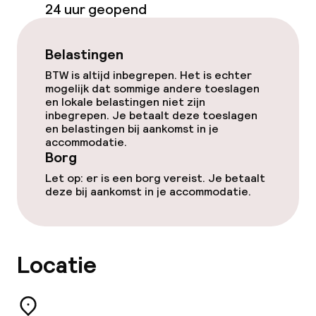
24 uur geopend
Eet- en drinkgelegenheden
Bar
Belastingen
BTW is altijd inbegrepen. Het is echter
mogelijk dat sommige andere toeslagen
Eet- en drinkdiensten
en lokale belastingen niet zijn
inbegrepen. Je betaalt deze toeslagen
en belastingen bij aankomst in je
Ontbijtbuffet
accommodatie.
Borg
Let op: er is een borg vereist. Je betaalt
Schoonmaakvoorzieningen
deze bij aankomst in je accommodatie.
Wasservice
Locatie
Beleid
Borg bij aankomst