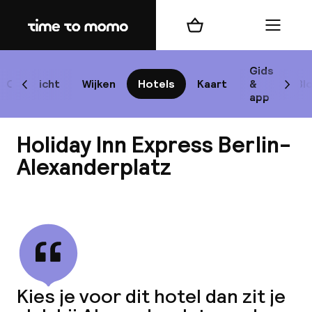
Home
Winkelmand
Menu
Be
Gids
Overzicht
Wijken
Hotels
Kaart
&
Bl
Scroll naar links
Scrol
app
B
Holiday Inn Express Berlin-
Alexanderplatz
Bekijk alle
best
Reisi
We
Kies je voor dit hotel dan zit je