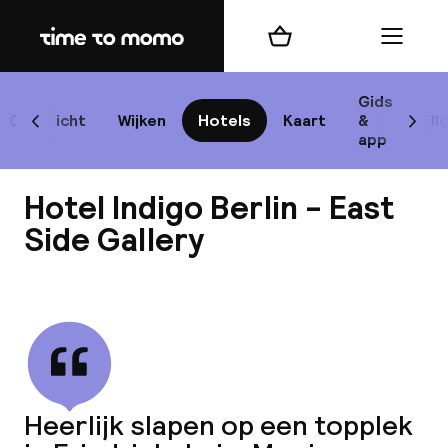
Home
Winkelmand
Menu
Be
Gids
Overzicht
Wijken
Hotels
Kaart
&
Bl
Scroll naar links
Scrol
app
B
Hotel Indigo Berlin - East
Side Gallery
Bekijk alle
best
Reisi
We
Heerlijk slapen op een topplek