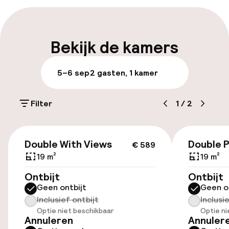
Vroeg inchecken mogelijk
Vroeg uitchecken mogelijk
Bekijk de kamers
Laat uitchecken mogelijk
5–6 sep
2 gasten, 1 kamer
Meertalige medewerkers
Filter
1
/
2
Bagageruimte
€ 589
Parkeren & mobiliteit
Double With Views
Double 
€ 589
19 m²
19 m²
Parkeergelegenheid op eigen terrein
Ontbijt
Ontbijt
(buiten)
Geen ontbijt
Geen o
Gratis parkeren
Inclusief ontbijt
Inclusi
Optie niet beschikbaar
Optie ni
Openbaar parkeren
Annuleren
Annuler