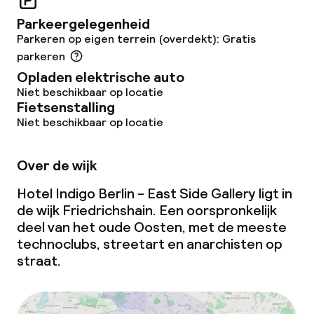
Parkeergelegenheid
Parkeren op eigen terrein (overdekt): Gratis
Beleid
parkeren
Opladen elektrische auto
Borg bij aankomst
Niet beschikbaar op locatie
Fietsenstalling
Overal rookvrij
Niet beschikbaar op locatie
Kleine huisdieren toegestaan (minder
dan de 5 kg)
Over de wijk
Grote huisdieren toegestaan (meer
Hotel Indigo Berlin - East Side Gallery ligt in
dan 5 kg)
de wijk Friedrichshain. Een oorspronkelijk
deel van het oude Oosten, met de meeste
technoclubs, streetart en anarchisten op
straat.