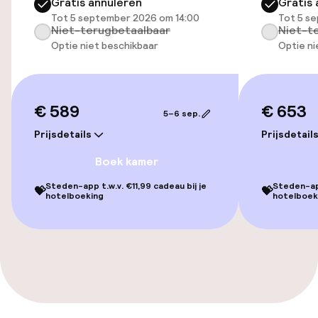
Gratis annuleren
Gratis 
Fietsen beschikbaar
Tot 5 september 2026 om 14:00
Tot 5 s
Niet-terugbetaalbaar
Niet-t
Optie niet beschikbaar
Optie ni
Toegankelijkheid
Overal rolstoeltoegankelijk
€ 589
€ 653
5–6 sep.
Lift
Prijsdetails
Prijsdetail
Boek kamer
Voor toegankelijkheid
geoptimaliseerde kamers beschikbaar
Steden-app t.w.v. €11,99 cadeau bij je
Steden-app
💝
💝
hotelboeking
hotelboek
Kamers
Voor toegankelijkheid
geoptimaliseerde kamers beschikbaar