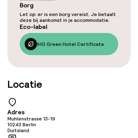
Borg
Roomservice
Let op: er is een borg vereist. Je betaalt
deze bij aankomst in je accommodatie.
Eco-label
Dieetopties
IHG Green Hotel Certificate
Glutenvrije opties
Schoonmaakvoorzieningen
Locatie
Wasfaciliteiten (wasmachine)
Wasservice
Adres
Muhlenstrasse 13-19
Eco-label
10243
Berlin
Duitsland
IHG Green Hotel Certificate