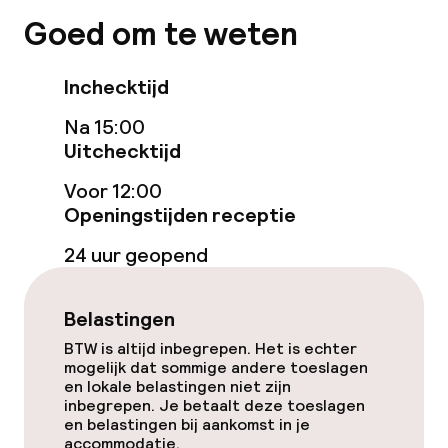
Zwemmen & wellness
Goed om te weten
Fitnessruimte / gym
Inchecktijd
Entertainment
Na 15:00
Uitchecktijd
Gratis wifi
Voor 12:00
Openingstijden receptie
Eet- en drinkgelegenheden
24 uur geopend
Bar
Belastingen
Bar met dakterras
BTW is altijd inbegrepen. Het is echter
mogelijk dat sommige andere toeslagen
en lokale belastingen niet zijn
Eet- en drinkdiensten
inbegrepen. Je betaalt deze toeslagen
en belastingen bij aankomst in je
Ontbijtbuffet
accommodatie.