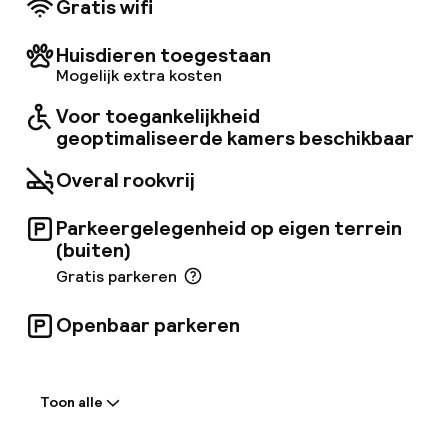
Gratis wifi
bar/lounge. Er is dagelijks een ontbijtbuffet
beschikbaar tegen betaling. Extra
Huisdieren toegestaan
voorzieningen zijn onder andere express
Mogelijk extra kosten
check-out, gratis kranten in de lobby en
stomerij-/wasservices. Bezienswaardigheden
Voor toegankelijkheid
in de buurt zijn onder andere de East Side
geoptimaliseerde kamers beschikbaar
Gallery, de Oberbaum Bridge en het Treptower
Park.
Overal rookvrij
Parkeergelegenheid op eigen terrein
(buiten)
Gratis parkeren
Openbaar parkeren
Welkom
Toon alle
Receptie: 24 uur geopend