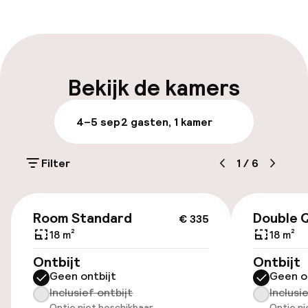
Receptie: 24 uur geopend
Laat uitchecken mogelijk
Meertalige medewerkers
Bekijk de kamers
Bagageruimte
4–5 sep
2 gasten, 1 kamer
Parkeren & mobiliteit
Filter
1
/
6
Parkeergelegenheid op eigen terrein
(buiten)
€ 335
Mogelijk extra kosten
Room Standard
Double 
€ 335
18 m²
18 m²
Openbaar parkeren
Ontbijt
Ontbijt
Geen ontbijt
Geen o
Fietsenstalling
Inclusief ontbijt
Inclusi
Optie niet beschikbaar
Optie ni