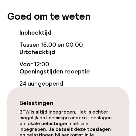
Goed om te weten
Entertainment
Gratis wifi
Inchecktijd
Tussen 15:00 en 00:00
Tuin
Uitchecktijd
Terras
Voor 12:00
Openingstijden receptie
Eet- en drinkgelegenheden
24 uur geopend
Restaurant
Belastingen
Bar
BTW is altijd inbegrepen. Het is echter
mogelijk dat sommige andere toeslagen
en lokale belastingen niet zijn
inbegrepen. Je betaalt deze toeslagen
Eet- en drinkdiensten
en belastingen bij aankomst in je