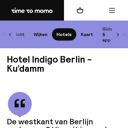
Home
Winkelmand
Menu
Be
Gids
Overzicht
Wijken
Hotels
Kaart
&
Bl
Scroll naar links
Scrol
app
B
Hotel Indigo Berlin -
Ku’damm
Bekijk alle
best
Reisi
We
De westkant van Berlijn