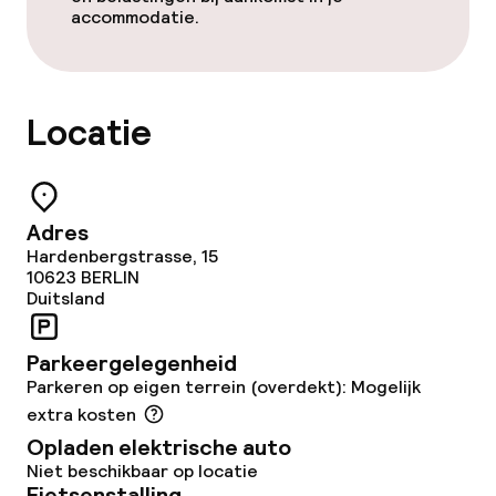
accommodatie.
Ontbijtbuffet
Lunch à la carte
Locatie
Roomservice
Schoonmaakvoorzieningen
Adres
Hardenbergstrasse, 15
Wasservice
10623
BERLIN
Duitsland
Zakelijke faciliteiten
Parkeergelegenheid
Parkeren op eigen terrein (overdekt): Mogelijk
Conferentieruimte
extra kosten
Opladen elektrische auto
Vergaderruimte
Niet beschikbaar op locatie
Fietsenstalling