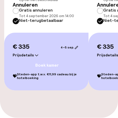
Annuleren
Annuler
Toegankelijkheid
Gratis annuleren
Gratis 
Tot 4 september 2026 om 14:00
Tot 4 s
Overal rolstoeltoegankelijk
Niet-terugbetaalbaar
Niet-t
Lift
Voor toegankelijkheid
€ 335
€ 335
4–5 sep.
geoptimaliseerde kamers beschikbaar
Prijsdetails
Prijsdetail
Boek kamer
Kamers
Steden-app t.w.v. €11,99 cadeau bij je
Steden-app
💝
💝
hotelboeking
hotelboek
Voor toegankelijkheid
geoptimaliseerde kamers beschikbaar
Zwemmen & wellness
Fitnessruimte / gym