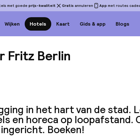
tels met goede
prijs-kwaliteit
Gratis
annuleren
App
met routes cadeau
Wijken
Hotels
Kaart
Gids & app
Blogs
 Fritz Berlin
Bekijk
gging in het hart van de stad. 
els en horeca op loopafstand.
 ingericht. Boeken!