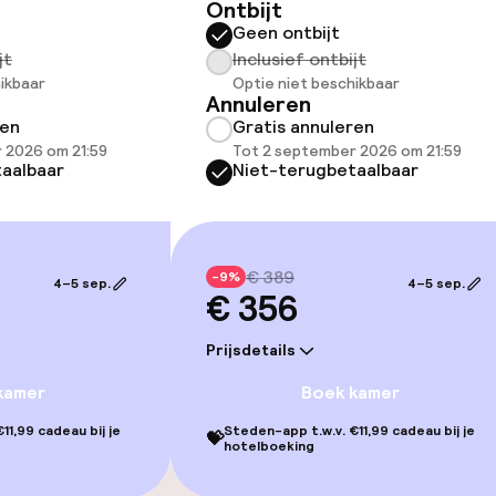
Ontbijt
Geen ontbijt
jt
Inclusief ontbijt
ikbaar
Optie niet beschikbaar
Annuleren
ren
Gratis annuleren
gelegenheden
 2026 om 21:59
Tot 2 september 2026 om 21:59
aalbaar
Niet-terugbetaalbaar
€ 389
-9%
4–5 sep.
4–5 sep.
€ 356
iensten
Prijsdetails
Roomservice
kamer
Boek kamer
11,99 cadeau bij je
Steden-app t.w.v. €11,99 cadeau bij je
💝
te
hotelboeking