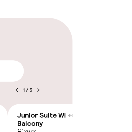
arheid
1
/
5
Junior Suite With
Suite 
€ 359
€ 393
Balcony
37 m²
26 m²