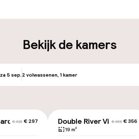
-in mogelijk
Bagageruimte
iliteit
Bekijk de kamers
keren
ce
 za 5 sep.
2 volwassenen, 1 kamer
Update beschikba
id
dard
Double River View
€ 297
€ 356
€ 325
€ 389
19 m²