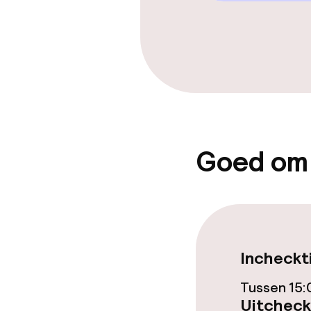
Zakelijke facili
Vergaderruim
Beleid
Goed om
Overal rookvri
Kleine huisdi
(minder dan de
Incheckt
Tussen 15:
Uitcheck