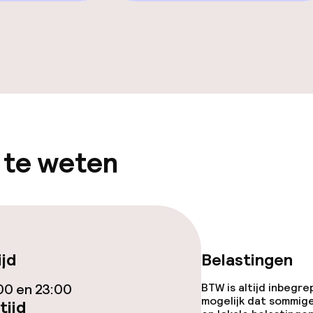
teiten
te
 te weten
j
eren toegestaan
 5 kg)
ijd
Belastingen
00 en 23:00
BTW is altijd inbegre
mogelijk dat sommig
tijd