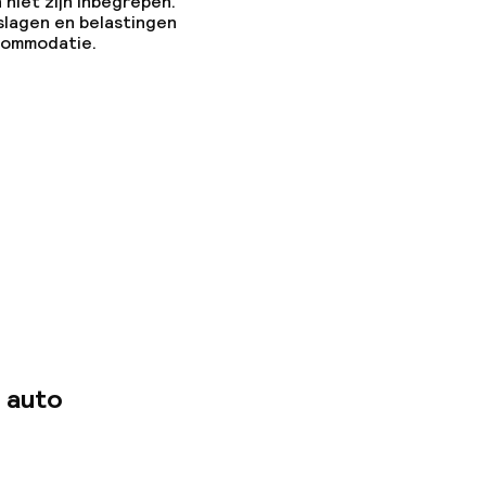
 niet zijn inbegrepen.
slagen en belastingen
ccommodatie.
 auto