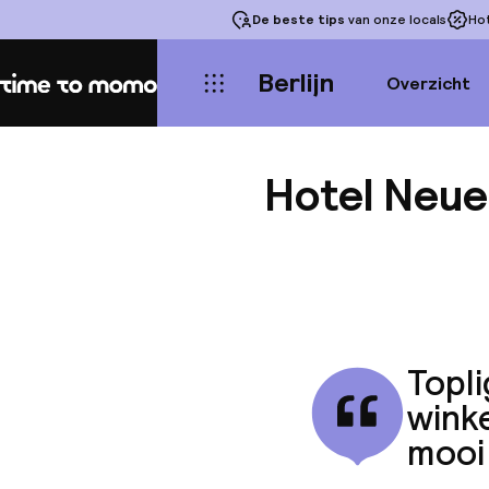
De beste tips
van onze locals
Ho
Berlijn
Overzicht
Home
Hotel Neuer
Topli
wink
mooi