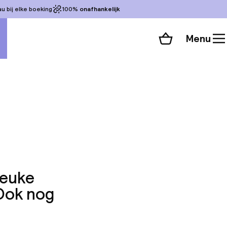
 bij elke boeking
100%
onafhankelijk
Menu
Winkelmand
Bekijk de kamers
 alle 40 foto’s
Leuke
 Ook nog