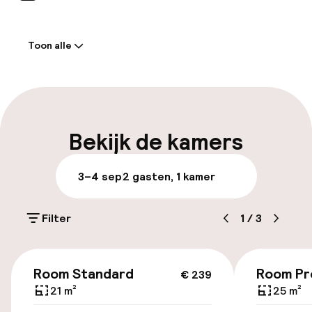
Welkom
Toon alle
Receptie: 24 uur geopend
Vroeg inchecken mogelijk
Laat uitchecken mogelijk
Bekijk de kamers
Meertalige medewerkers
3–4 sep
2 gasten, 1 kamer
Bagageruimte
Filter
1
/
3
Parkeren & mobiliteit
€ 239
Parkeergelegenheid op eigen terrein
Room Standard
Room Pr
€ 239
(buiten)
21 m²
25 m²
Gratis parkeren