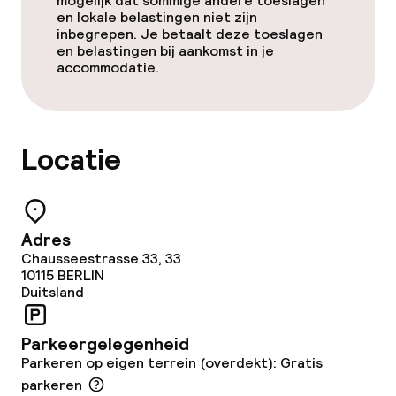
mogelijk dat sommige andere toeslagen
en lokale belastingen niet zijn
Restaurant
inbegrepen. Je betaalt deze toeslagen
en belastingen bij aankomst in je
accommodatie.
Bar
Eet- en drinkdiensten
Locatie
Ontbijtbuffet
Lunch à la carte
Adres
Chausseestrasse 33, 33
Diner à la carte
10115
BERLIN
Duitsland
Roomservice
Parkeergelegenheid
Parkeren op eigen terrein (overdekt): Gratis
Dieetopties
parkeren