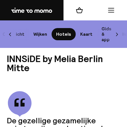
Home
Winkelmand
Menu
Be
Gids
Overzicht
Wijken
Hotels
Kaart
&
Bl
Scroll naar links
Scrol
app
B
INNSiDE by Melia Berlin
Mitte
Bekijk alle
best
Reisi
We
De gezellige gezamelijke