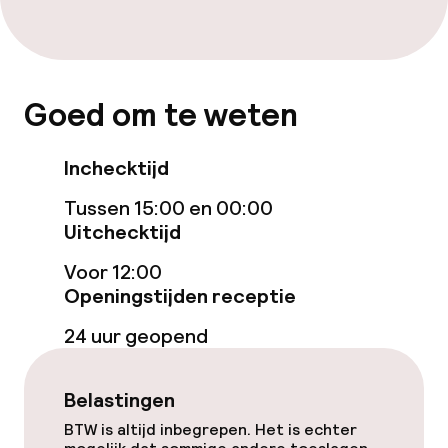
Voor toegankelijkheid
geoptimaliseerde kamers beschikbaar
Goed om te weten
Zwemmen & wellness
Fitnessruimte / gym
Inchecktijd
Tussen 15:00 en 00:00
Entertainment
Uitchecktijd
Voor 12:00
Gratis wifi
Openingstijden receptie
Zonneterras
24 uur geopend
TV lounge
Belastingen
BTW is altijd inbegrepen. Het is echter
Eet- en drinkgelegenheden