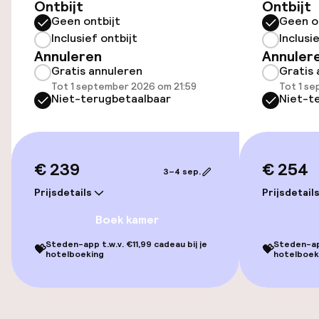
Ontbijt
Ontbijt
Geen ontbijt
Geen o
Openbaar parkeren
Inclusief ontbijt
Inclusi
Annuleren
Annuler
Fietsverhuur
Gratis annuleren
Gratis 
Tot 1 september 2026 om 21:59
Tot 1 s
Niet-terugbetaalbaar
Niet-t
Toegankelijkheid
Overal rolstoeltoegankelijk
€ 239
€ 254
3–4 sep.
Lift
Prijsdetails
Prijsdetail
Voor toegankelijkheid
Boek kamer
geoptimaliseerde kamers beschikbaar
Steden-app t.w.v. €11,99 cadeau bij je
Steden-app
💝
💝
hotelboeking
hotelboek
Kamers
Familiekamers beschikbaar