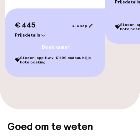
Kamers voor rokers beschikbaar
Prijsdetail
Zwemmen & wellness
€ 445
Steden-app
3–4 sep.
💝
hotelboek
Prijsdetails
Spacentrum
Boek kamer
Fitnessruimte / gym
Steden-app t.w.v. €11,99 cadeau bij je
💝
hotelboeking
Entertainment
Betaalde wifi
Eet- en drinkgelegenheden
Goed om te weten
Restaurant