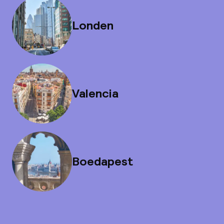
Londen
Valencia
Boedapest