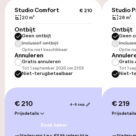
€ 210
Openbaar parkeren
Studio Comfort
Studio 
€ 210
20 m²
28 m²
Fietsverhuur
Ontbijt
Ontbijt
Geen ontbijt
Geen o
Fietsen beschikbaar
Inclusief ontbijt
Inclusi
Optie niet beschikbaar
Optie ni
Annuleren
Annuler
Toegankelijkheid
Gratis annuleren
Gratis 
Tot 1 september 2026 om 21:59
Tot 1 s
Overal rolstoeltoegankelijk
Niet-terugbetaalbaar
Niet-t
Lift
€ 210
€ 219
4–5 sep.
Zwemmen & wellness
Prijsdetails
Prijsdetail
Fitnessruimte / gym
Boek kamer
Steden-app t.w.v. €11,99 cadeau bij je
Steden-app