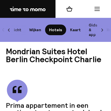
Home
Winkelmand
Menu
Be
Gids
Overzicht
Wijken
Hotels
Kaart
&
Bl
Scroll naar links
Scrol
app
B
Mondrian Suites Hotel
Berlin Checkpoint Charlie
Bekijk alle
best
Reisi
We
Prima appartement in een