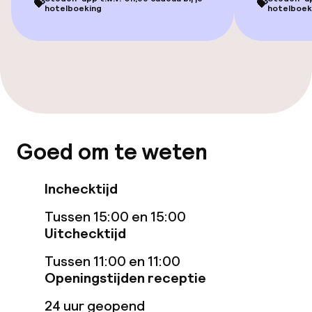
💝
💝
hotelboeking
hotelboek
Entertainment
Betaalde wifi
Eet- en drinkdiensten
Roomservice
Goed om te weten
Faciliteiten en diensten voor kinderen
Inchecktijd
Speeltuin
Tussen 15:00 en 15:00
Uitchecktijd
Schoonmaakvoorzieningen
Tussen 11:00 en 11:00
Openingstijden receptie
Wasfaciliteiten (wasmachine)
24 uur geopend