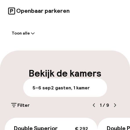
Openbaar parkeren
Welkom
Toon alle
Receptie: 24 uur geopend
Meertalige medewerkers
Bagageruimte
Bekijk de kamers
Parkeren & mobiliteit
5–6 sep
2 gasten, 1 kamer
Parkeergelegenheid op eigen terrein
(buiten)
Filter
1
/
9
€ 5,00 per dag
€ 292
Openbaar parkeren
Double Superior
Double 
€ 292