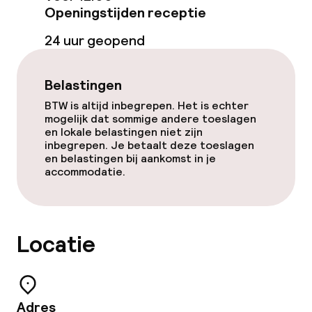
Bar
Openingstijden receptie
24 uur geopend
Eet- en drinkdiensten
Belastingen
Ontbijtbuffet
BTW is altijd inbegrepen. Het is echter
mogelijk dat sommige andere toeslagen
Lunchbuffet
en lokale belastingen niet zijn
inbegrepen. Je betaalt deze toeslagen
Lunch à la carte
en belastingen bij aankomst in je
accommodatie.
Lunch, vast menu
Dinerbuffet
Locatie
Diner à la carte
Diner, vast menu
Adres