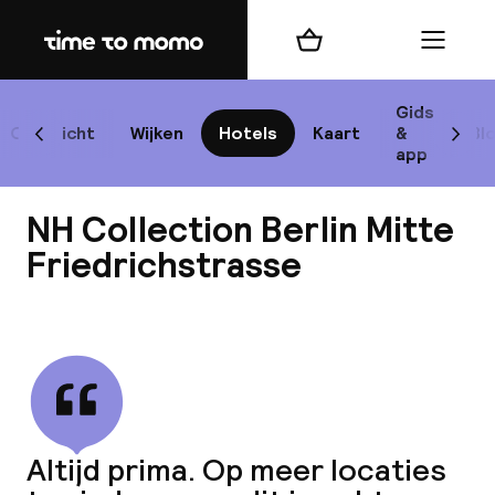
Home
Winkelmand
Menu
Be
Gids
Overzicht
Wijken
Hotels
Kaart
&
Bl
Scroll naar links
Scrol
app
B
NH Collection Berlin Mitte
Friedrichstrasse
Bekijk alle
best
Reisi
We
Altijd prima. Op meer locaties