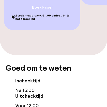
geoptimaliseerde kamers beschikbaar
Boek kamer
Steden-app t.w.v. €11,99 cadeau bij je
💝
Zwemmen & wellness
hotelboeking
Stoombad
Fitnessruimte / gym
Entertainment
Goed om te weten
Gratis wifi
Inchecktijd
Eet- en drinkgelegenheden
Na 15:00
Uitchecktijd
Restaurant
Voor 12:00