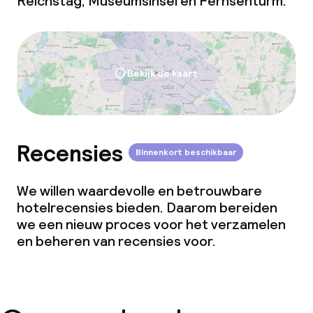
Reichstag, Museumsinsel en Fernsehturm.
Conferentieruimte
Vergaderruimte
Bekijk de kaart
Beleid
Overal rookvrij
Recensies
Binnenkort beschikbaar
Kleine huisdieren toegestaan (minder
dan de 5 kg)
We willen waardevolle en betrouwbare
hotelrecensies bieden. Daarom bereiden
Grote huisdieren toegestaan (meer
we een nieuw proces voor het verzamelen
dan 5 kg)
en beheren van recensies voor.