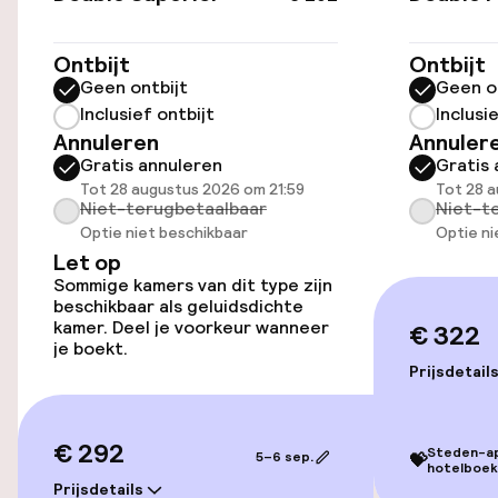
Oplaadpunt elektrische auto op
Ontbijt
Ontbijt
locatie
Geen ontbijt
Geen o
Fietsverhuur
Inclusief ontbijt
Inclusi
Annuleren
Annuler
Gratis annuleren
Gratis 
Toegankelijkheid
Tot 28 augustus 2026 om 21:59
Tot 28 a
Niet-terugbetaalbaar
Niet-t
Optie niet beschikbaar
Optie ni
Overal rolstoeltoegankelijk
Let op
Sommige kamers van dit type zijn
Lift
beschikbaar als geluidsdichte
kamer. Deel je voorkeur wanneer
€ 322
Voor toegankelijkheid
je boekt.
geoptimaliseerde kamers beschikbaar
Prijsdetail
Kamers
€ 292
Steden-app
5–6 sep.
💝
hotelboek
Prijsdetails
Voor toegankelijkheid