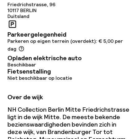
Roomservice
Friedrichstrasse, 96
10117
BERLIN
Duitsland
Dieetopties
Parkeergelegenheid
Vegetarische opties
Parkeren op eigen terrein (overdekt): € 5,00 per
dag
Opladen elektrische auto
Faciliteiten en diensten voor kinderen
Beschikbaar
Fietsenstalling
Babysitservice
Niet beschikbaar op locatie
Over de wijk
Schoonmaakvoorzieningen
NH Collection Berlin Mitte Friedrichstrasse
Wasservice
ligt in de wijk Mitte. De meeste bekende
bezienswaardigheden bevinden zich in
deze wijk, van Brandenburger Tor tot
Zakelijke faciliteiten