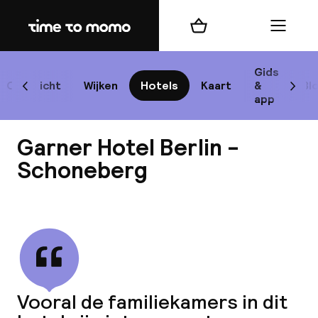
Home
Winkelmand
Menu
Be
Gids
Overzicht
Wijken
Hotels
Kaart
&
Bl
Scroll naar links
Scrol
app
B
Garner Hotel Berlin -
Schoneberg
Bekijk alle
best
Reisi
We
Vooral de familiekamers in dit