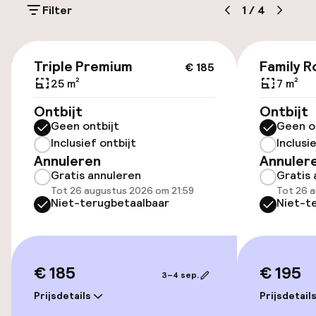
Filter
1
/
4
Bagageruimte
€ 185
Parkeren & mobiliteit
Triple Premium
Family 
€ 185
25 m²
7 m²
Parkeergelegenheid op eigen terrein
Ontbijt
Ontbijt
(buiten)
Geen ontbijt
Geen o
Gratis parkeren
Inclusief ontbijt
Inclusi
Annuleren
Annuler
Openbaar parkeren
Gratis annuleren
Gratis 
Tot 26 augustus 2026 om 21:59
Tot 26 a
Niet-terugbetaalbaar
Niet-t
Toegankelijkheid
Overal rolstoeltoegankelijk
€ 185
€ 195
3–4 sep.
Lift
Prijsdetails
Prijsdetail