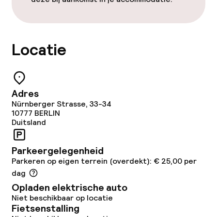
Dieetopties
Speciale dieetopties
Locatie
Schoonmaakvoorzieningen
Wasservice
Adres
Nürnberger Strasse, 33-34
10777
BERLIN
Zakelijke faciliteiten
Duitsland
Conferentieruimte
Parkeergelegenheid
Parkeren op eigen terrein (overdekt): € 25,00 per
Vergaderruimte
dag
Opladen elektrische auto
Beleid
Niet beschikbaar op locatie
Fietsenstalling