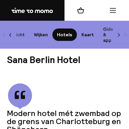
Home
Winkelmand
Menu
Be
Gids
Overzicht
Wijken
Hotels
Kaart
&
Bl
Scroll naar links
Scrol
app
B
Sana Berlin Hotel
Bekijk alle
best
Reisi
Modern hotel mét zwembad op
de grens van Charlotteburg en
We