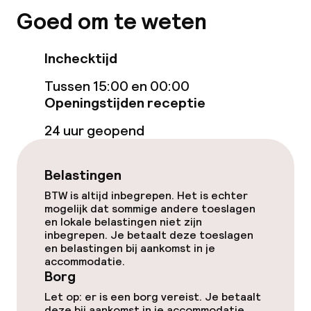
Goed om te weten
Restaurant
Inchecktijd
Bar
Tussen 15:00 en 00:00
Openingstijden receptie
Eet- en drinkdiensten
24 uur geopend
Ontbijtbuffet
Lunch à la carte
Belastingen
BTW is altijd inbegrepen. Het is echter
Diner à la carte
mogelijk dat sommige andere toeslagen
en lokale belastingen niet zijn
inbegrepen. Je betaalt deze toeslagen
Diner, vast menu
en belastingen bij aankomst in je
accommodatie.
Roomservice
Borg
Let op: er is een borg vereist. Je betaalt
deze bij aankomst in je accommodatie.