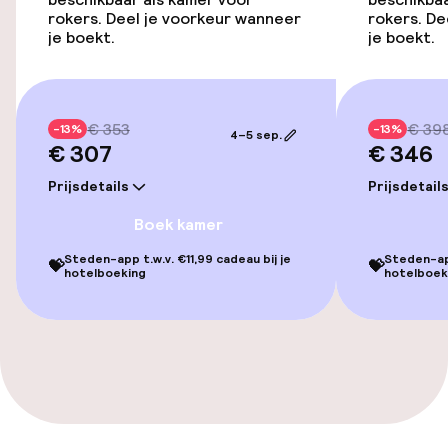
rokers. Deel je voorkeur wanneer
rokers. De
Kamers
je boekt.
je boekt.
Voor toegankelijkheid
geoptimaliseerde kamers beschikbaar
€ 353
€ 39
-13%
-13%
Kamers voor rokers beschikbaar
4–5 sep.
€ 307
€ 346
Prijsdetails
Prijsdetail
Zwemmen & wellness
Boek kamer
Fitnessruimte / gym
Steden-app t.w.v. €11,99 cadeau bij je
Steden-app
💝
💝
hotelboeking
hotelboek
Entertainment
Gratis wifi
Eet- en drinkgelegenheden