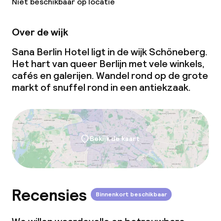
Niet beschikbaar op locatie
Borg bij aankomst
Overal rookvrij
Over de wijk
Sana Berlin Hotel ligt in de wijk Schöneberg.
Het hart van queer Berlijn met vele winkels,
cafés en galerijen. Wandel rond op de grote
markt of snuffel rond in een antiekzaak.
Bekijk de kaart
Recensies
Binnenkort beschikbaar