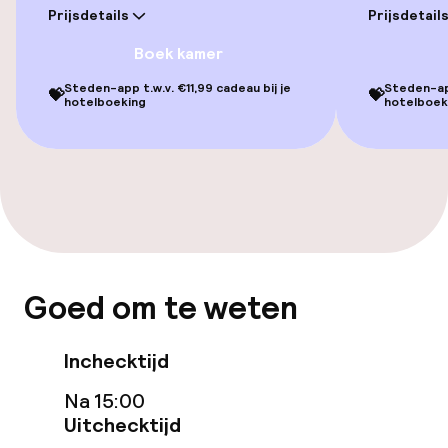
Prijsdetails
Prijsdetail
Eet- en drinkgelegenheden
Boek kamer
Bar
Steden-app t.w.v. €11,99 cadeau bij je
Steden-app
💝
💝
hotelboeking
hotelboek
Eet- en drinkdiensten
Ontbijtbuffet
Beleid
Goed om te weten
Overal rookvrij
Inchecktijd
Kleine huisdieren toegestaan (minder
dan de 5 kg)
Na 15:00
Uitchecktijd