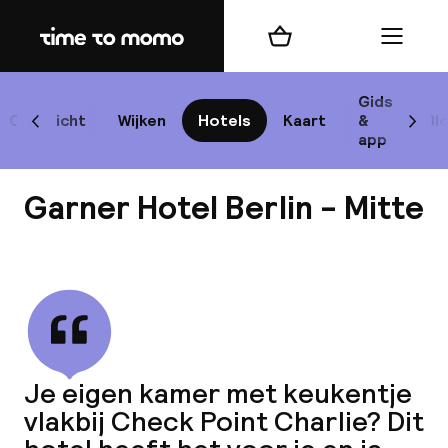
Home
Winkelmand
Menu
Be
Gids
Overzicht
Wijken
Hotels
Kaart
&
Bl
Scroll naar links
Scrol
app
B
Garner Hotel Berlin - Mitte
Bekijk alle
best
Reisi
Je eigen kamer met keukentje
vlakbij Check Point Charlie? Dit
We