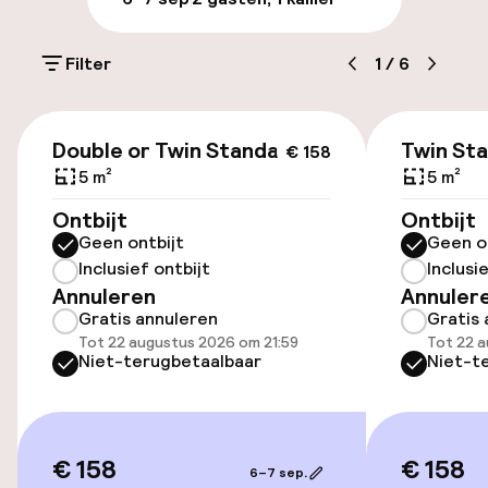
Parkeergelegenheid op eigen terrein
(buiten)
Filter
1
/
6
Gratis parkeren
€ 158
Openbaar parkeren
Double or Twin Standard
Twin St
€ 158
5 m²
5 m²
Ontbijt
Ontbijt
Toegankelijkheid
Geen ontbijt
Geen o
Inclusief ontbijt
Inclusi
Overal rolstoeltoegankelijk
Annuleren
Annuler
Gratis annuleren
Gratis 
Lift
Tot 22 augustus 2026 om 21:59
Tot 22 a
Niet-terugbetaalbaar
Niet-t
Entertainment
Gratis wifi
€ 158
€ 158
6–7 sep.