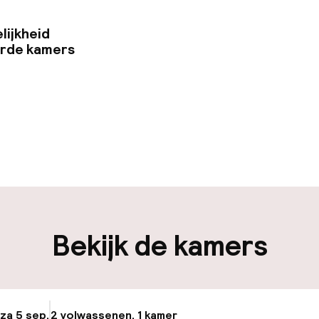
ionale gerechten en bekende regionale delicatessen t
ntsnap aan de stressvolle dagelijkse routine en onts
lijkheid
ruimte op de vijfde verdieping.
erde kamers
uur geopend
Vroeg uitchecke
en mogelijk
Laat uitchecken 
iliteit
Bekijk de kamers
nheid op eigen
n)
 za 5 sep.
2 volwassenen, 1 kamer
Update beschikba