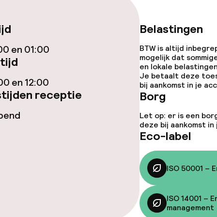
ijd
Belastingen
iensten
00 en 01:00
BTW is altijd inbegre
mogelijk dat sommig
tijd
en lokale belastingen
Diner à la carte
Je betaalt deze toe
00 en 12:00
bij aankomst in je a
tijden receptie
Borg
te
Roomservice
opend
Let op: er is een bor
deze bij aankomst in
Eco-label
ties
ISO 50001 – 
ISO 14001 – E
orzieningen
management