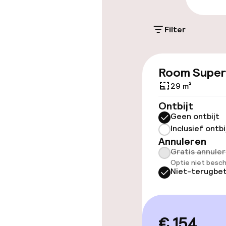
Openbaar par
Filter
Toegankelijkhe
Room Super
Overal rolstoe
29 m²
Lift
Ontbijt
Geen ontbijt
Inclusief ontbi
Annuleren
Gratis annule
Kamers
Optie niet besch
Niet-terugbet
Voor toeganke
geoptimalise
beschikbaar
€ 154