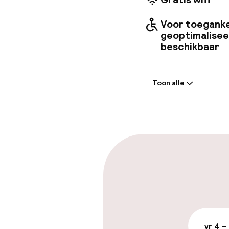
internat
avond. O
Voor toeganke
wellness
geoptimalise
beschikbaar
Welkom
Toon alle
Receptie: 24 
Vroeg incheck
Parkeren & mob
Parkeergelege
terrein (buite
€ 56,00 per dag
vr 4 –