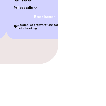
Prijsdetails
Boek kamer
Steden-app t.w.v. €11,99 cadeau bij je
💝
hotelboeking
 gym