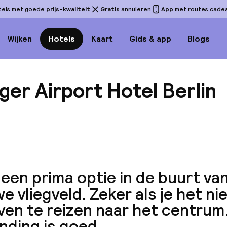
tels met goede
prijs-kwaliteit
Gratis
annuleren
App
met routes cadeau
Wijken
Hotels
Kaart
Gids & app
Blogs
er Airport Hotel Berlin
Bekijk 
een prima optie in de buurt va
e vliegveld. Zeker als je het ni
ven te reizen naar het centrum
nding is goed.