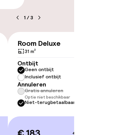
1
/
3
Room Deluxe
€ 183
kheid
e kamers
31 m²
Ontbijt
ov
Geen ontbijt
Inclusief ontbijt
Somm
Annuleren
besch
Gratis annuleren
overe
Optie niet beschikbaar
Too
Niet-terugbetaalbaar
€ 183
4–5 sep.