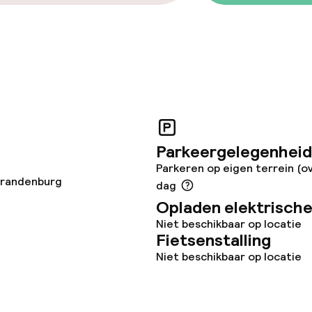
teiten
uimte
te
Parkeergelegenheid
Parkeren op eigen terrein (o
randenburg
dag
Opladen elektrische
Niet beschikbaar op locatie
Fietsenstalling
Energy management
Niet beschikbaar op locatie
nvironmental