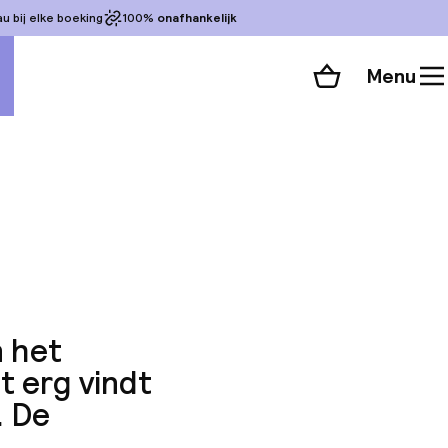
 bij elke boeking
100%
onafhankelijk
Menu
Winkelmand
Bekijk de kamers
alle 81 foto’s
n het
et erg vindt
. De