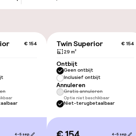
keren
id
ior
Twin Superior
€ 154
€ 154
ltoegankelijk
Voor toegankelij
geoptimaliseerd
29 m²
beschikbaar
Ontbijt
Geen ontbijt
jt
Inclusief ontbijt
Annuleren
ren
Gratis annuleren
ikbaar
Optie niet beschikbaar
aalbaar
Niet-terugbetaalbaar
lijkheid
erde kamers
€ 154
4–5 sep.
4–5 sep.