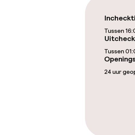
Bar
Incheckt
Eet- en drinkd
Tussen 16:
Uitcheck
Ontbijtbuffet
Tussen 01:
Openings
Lunch à la car
24 uur ge
Dieetopties
Glutenvrije op
Schoonmaakvo