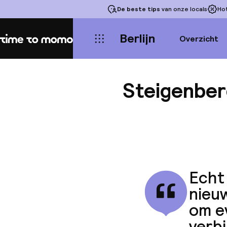
De beste tips
van onze locals
Ho
Berlijn
Overzicht
Home
Steigenberg
Echt 
nieuw
om e
verbi