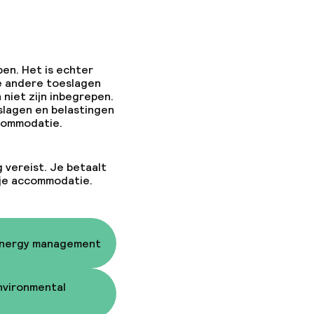
pen. Het is echter
e andere toeslagen
 niet zijn inbegrepen.
slagen en belastingen
ccommodatie.
g vereist. Je betaalt
 je accommodatie.
Energy management
nvironmental