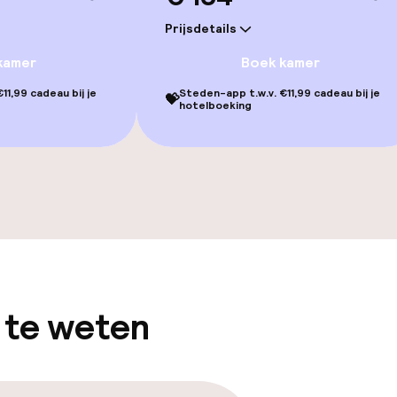
Prijsdetails
llness
kamer
Boek kamer
Massage
11,99 cadeau bij je
Steden-app t.w.v. €11,99 cadeau bij je
💝
hotelboeking
ingen
Fitnessruimte /
 te weten
gelegenheden
24-uurs eetcafé