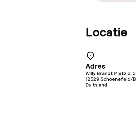
Wasservice
Locatie
Zakelijke facili
Conferentier
Vergaderruim
Adres
Willy Brandt Platz 3, 3
12529
Schoenefeld/B
Duitsland
Eco-label
ISO 50001 – 
ISO 14001 – E
management