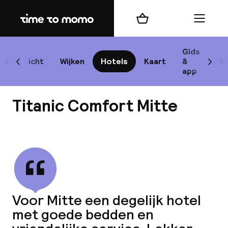
Home
Winkelmand
Menu
Be
Gids
Overzicht
Wijken
Hotels
Kaart
&
Bl
Scroll naar links
Scrol
app
B
Titanic Comfort Mitte
Bekijk alle
best
Reisi
Voor Mitte een degelijk hotel
met goede bedden en
We