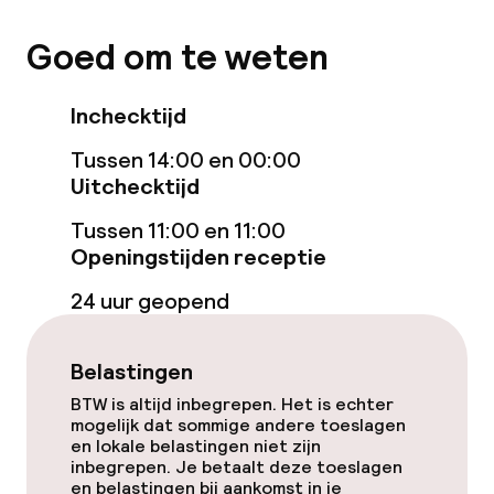
Ontbijtbuffet
Goed om te weten
Schoonmaakvoorzieningen
Inchecktijd
Wasservice
Tussen 14:00 en 00:00
Uitchecktijd
Beleid
Tussen 11:00 en 11:00
Openingstijden receptie
Overal rookvrij
24 uur geopend
Kleine huisdieren toegestaan (minder
dan de 5 kg)
Belastingen
BTW is altijd inbegrepen. Het is echter
mogelijk dat sommige andere toeslagen
en lokale belastingen niet zijn
inbegrepen. Je betaalt deze toeslagen
en belastingen bij aankomst in je