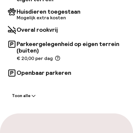
de speciale ontbijtruimte. Na een drukke dag
met vergaderingen of sightseeing, kun je
Huisdieren toegestaan
ontspannen in de lobbybar, die de hele dag
Mogelijk extra kosten
geopend is, voor een lichte snack of diner.
Overal rookvrij
Parkeergelegenheid op eigen terrein
(buiten)
€ 20,00 per dag
Openbaar parkeren
Welkom
Toon alle
Receptie: 24 uur geopend
Meertalige medewerkers
Bagageruimte