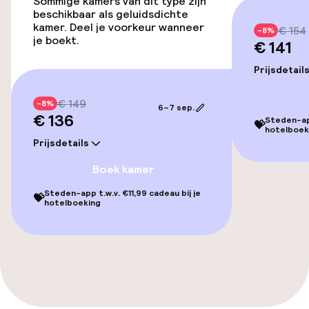
Sommige kamers van dit type zijn
beschikbaar als geluidsdichte
Overal rolstoeltoegankelijk
kamer. Deel je voorkeur wanneer
€ 154
-8%
je boekt.
€ 141
Lift
Prijsdetail
Entertainment
€ 149
-8%
6–7 sep.
€ 136
Steden-app
💝
Gratis wifi
hotelboek
Prijsdetails
TV lounge
Boek kamer
Steden-app t.w.v. €11,99 cadeau bij je
💝
hotelboeking
Eet- en drinkgelegenheden
Bar
Eet- en drinkdiensten