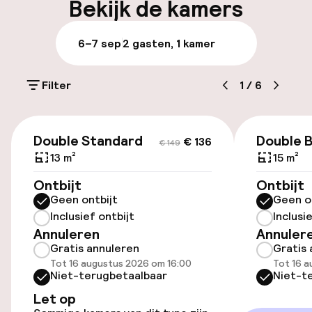
Bekijk de kamers
Parkeren & mobiliteit
6–7 sep
2 gasten, 1 kamer
Parkeergelegenheid op eigen terrein
(buiten)
Filter
1
/
6
€ 20,00 per dag
€ 136
€ 149
Openbaar parkeren
Double Standard
Double 
€ 136
€ 149
13 m²
15 m²
Oplaadpunt elektrische auto op
Ontbijt
Ontbijt
locatie
Geen ontbijt
Geen o
Fietsenstalling
Inclusief ontbijt
Inclusi
Annuleren
Annuler
Fietsverhuur
Gratis annuleren
Gratis 
Tot 16 augustus 2026 om 16:00
Tot 16 a
Niet-terugbetaalbaar
Niet-t
Toegankelijkheid
Let op