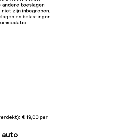
e andere toeslagen
 niet zijn inbegrepen.
slagen en belastingen
ccommodatie.
erdekt): € 19,00 per
 auto