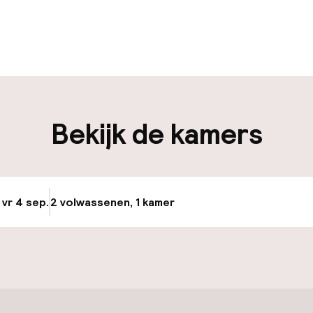
uur geopend
Meertalige med
en mogelijk
Bagageruimte
en mogelijk
Bekijk de kamers
iliteit
nheid op eigen
n)
 vr 4 sep.
2 volwassenen, 1 kamer
Update beschikba
keren
id