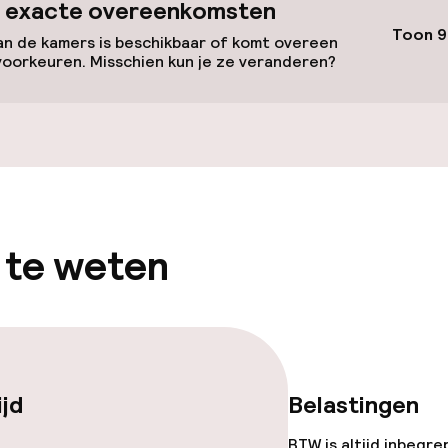
 exacte overeenkomsten
Toon 9
n de kamers is beschikbaar of komt overeen
voorkeuren. Misschien kun je ze veranderen?
 te weten
gelegenheden
ijd
Belastingen
BTW is altijd inbegre