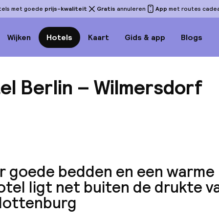
tels met goede
prijs-kwaliteit
Gratis
annuleren
App
met routes cadeau
Wijken
Hotels
Kaart
Gids & app
Blogs
el Berlin – Wilmersdorf
Bekijk
r goede bedden en een warme u
otel ligt net buiten de drukte v
lottenburg