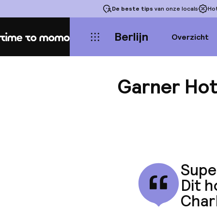
De beste tips
van onze locals
Ho
Berlijn
Overzicht
Home
Garner Hot
Supe
Dit h
Char