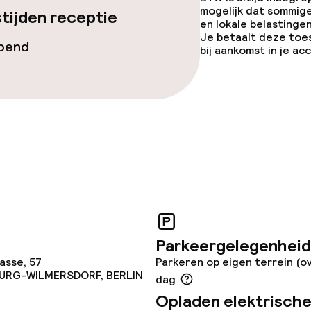
j
mogelijk dat sommig
tijden receptie
en lokale belastingen
eren toegestaan
Je betaalt deze toe
opend
 5 kg)
bij aankomst in je a
Parkeergelegenheid
asse, 57
Parkeren op eigen terrein (ov
RG-WILMERSDORF, BERLIN
dag
Opladen elektrische