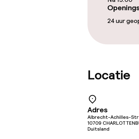
Overal rookvri
Openings
Kleine huisdi
24 uur ge
(minder dan de
Locatie
Adres
Albrecht-Achilles-Str
10709
CHARLOTTENBU
Duitsland