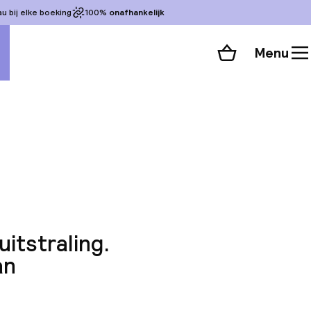
 bij elke boeking
100%
onafhankelijk
Menu
Winkelmand
Bekijk de kamers
 alle 213 foto’s
itstraling.
an