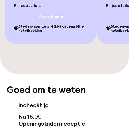
Gratis wifi
Prijsdetails
Prijsdetail
Boek kamer
Eet- en drinkgelegenheden
Steden-app t.w.v. €11,99 cadeau bij je
Steden-app
💝
💝
hotelboeking
hotelboek
Bar
Beleid
Overal rookvrij
Kleine huisdieren toegestaan (minder
Goed om te weten
dan de 5 kg)
Inchecktijd
Na 15:00
Openingstijden receptie