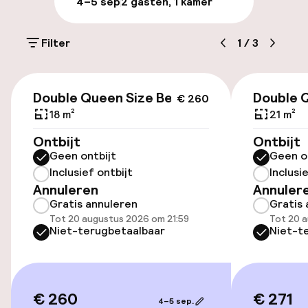
4–5 sep
2 gasten, 1 kamer
Bagageruimte
Filter
1
/
3
Parkeren & mobiliteit
€ 260
Parkeergelegenheid op eigen terrein
Double Queen Size Bed
Double 
€ 260
(buiten)
18 m²
21 m²
€ 19,00 per dag
Ontbijt
Ontbijt
Geen ontbijt
Geen o
Openbaar parkeren
Inclusief ontbijt
Inclusi
Annuleren
Annuler
Gratis annuleren
Gratis 
Toegankelijkheid
Tot 20 augustus 2026 om 21:59
Tot 20 a
Niet-terugbetaalbaar
Niet-t
Lift
Entertainment
€ 260
€ 271
4–5 sep.