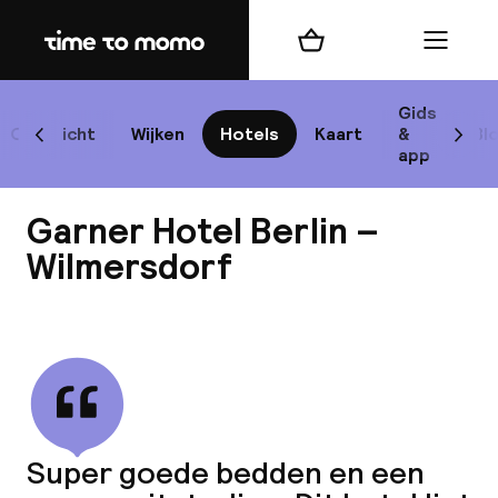
Home
Winkelmand
Menu
Be
Gids
Overzicht
Wijken
Hotels
Kaart
&
Bl
Scroll naar links
Scrol
app
B
Garner Hotel Berlin –
Wilmersdorf
Bekijk alle
best
Reisi
We
Super goede bedden en een