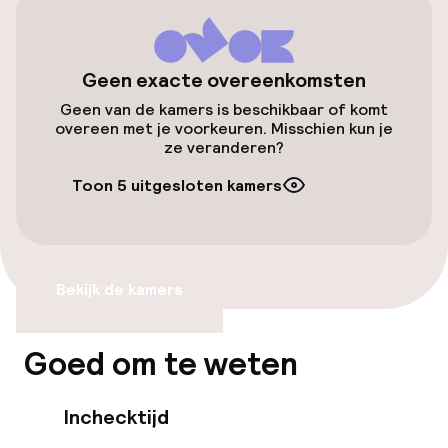
Openbaar parkeren
Entertainment
Geen exacte overeenkomsten
Geen van de kamers is beschikbaar of komt
Gratis wifi
overeen met je voorkeuren. Misschien kun je
ze veranderen?
Eet- en drinkdiensten
Toon 5 uitgesloten kamers
Ontbijtbuffet
Bekijk de kamers
Beleid
Overal rookvrij
Goed om te weten
Inchecktijd