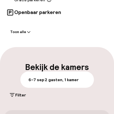
Openbaar parkeren
Welkom
Toon alle
Receptie: 24 uur geopend
Meertalige medewerkers
Bagageruimte
Bekijk de kamers
Parkeren & mobiliteit
6–7 sep
2 gasten, 1 kamer
Parkeergelegenheid op eigen terrein
(buiten)
Filter
Gratis parkeren