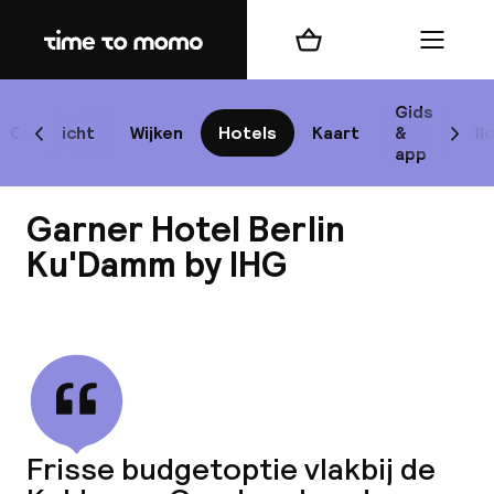
Home
Winkelmand
Menu
Be
Gids
Overzicht
Wijken
Hotels
Kaart
&
Bl
Scroll naar links
Scrol
app
B
Garner Hotel Berlin
Ku'Damm by IHG
Bekijk alle
best
Reisi
We
Frisse budgetoptie vlakbij de