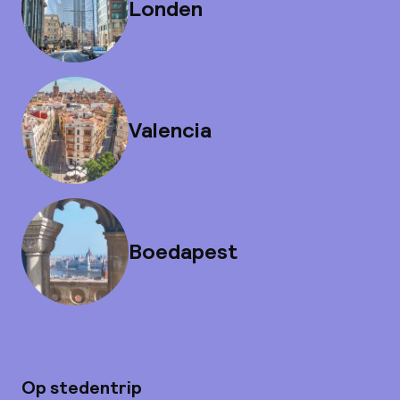
Londen
Valencia
Boedapest
Op stedentrip