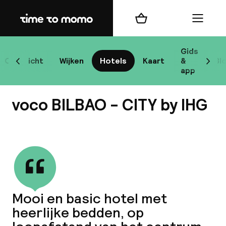
Home
Winkelmand
Menu
B
Gids
Overzicht
Wijken
Hotels
Kaart
&
Bl
Scroll naar links
Scrol
app
B
voco BILBAO - CITY by IHG
Bekijk alle
best
Reisi
Mooi en basic hotel met
heerlijke bedden, op
We