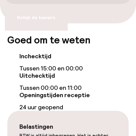
Voor toegankelijkheid
geoptimaliseerde kamers beschikbaar
Bekijk de kamers
Kamers
Goed om te weten
Familiekamers beschikbaar
Inchecktijd
Voor toegankelijkheid
Tussen 15:00 en 00:00
geoptimaliseerde kamers beschikbaar
Uitchecktijd
Tussen 00:00 en 11:00
Zwemmen & wellness
Openingstijden receptie
Fitnessruimte / gym
24 uur geopend
Entertainment
Belastingen
BTW is altijd inbegrepen. Het is echter