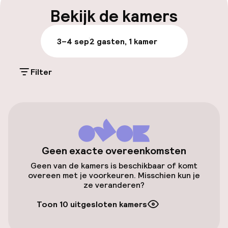
Vroeg inchecken mogelijk
Bekijk de kamers
Laat uitchecken mogelijk
3–4 sep
2 gasten, 1 kamer
Meertalige medewerkers
Filter
Bagageruimte
Parkeren & mobiliteit
Openbaar parkeren
Geen exacte overeenkomsten
Geen van de kamers is beschikbaar of komt
Toegankelijkheid
overeen met je voorkeuren. Misschien kun je
ze veranderen?
Overal rolstoeltoegankelijk
Toon 10 uitgesloten kamers
Lift