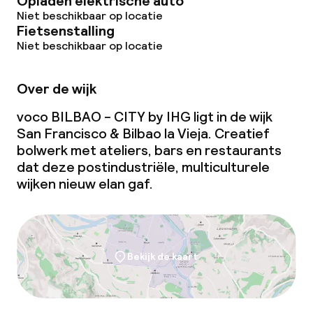
Opladen elektrische auto
Niet beschikbaar op locatie
Fietsenstalling
Dieetopties
Niet beschikbaar op locatie
Glutenvrije opties
Over de wijk
voco BILBAO - CITY by IHG ligt in de wijk
Zakelijke faciliteiten
San Francisco & Bilbao la Vieja. Creatief
bolwerk met ateliers, bars en restaurants
Conferentieruimte
dat deze postindustriële, multiculturele
wijken nieuw elan gaf.
Vergaderruimte
Beleid
Bekijk de kaart
Overal rookvrij
Kleine huisdieren toegestaan (minder