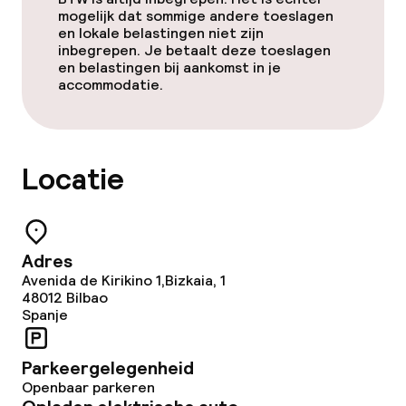
Gratis wifi
mogelijk dat sommige andere toeslagen
en lokale belastingen niet zijn
inbegrepen. Je betaalt deze toeslagen
Eet- en drinkgelegenheden
en belastingen bij aankomst in je
accommodatie.
Restaurant
Bar
Locatie
24-uurs eetcafé
Adres
Eet- en drinkdiensten
Avenida de Kirikino 1,Bizkaia, 1
48012
Bilbao
Ontbijtbuffet
Spanje
Lunch à la carte
Parkeergelegenheid
Openbaar parkeren
Diner à la carte