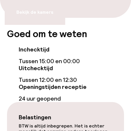
Ligstoelen
Bekijk de kamers
Stoombad
Goed om te weten
Turks stoombad (hamam)
Inchecktijd
Spa behandelingen
Tussen 15:00 en 00:00
Massage
Uitchecktijd
Fitnessruimte / gym
Tussen 12:00 en 12:30
Openingstijden receptie
24 uur geopend
Entertainment
Gratis wifi
Belastingen
BTW is altijd inbegrepen. Het is echter
Zonneterras