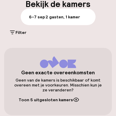
Bekijk de kamers
Parkeren & mobiliteit
6–7 sep
2 gasten, 1 kamer
Parkeergelegenheid op eigen terrein
(buiten)
Filter
€ 25,00 per dag
Openbaar parkeren
Toegankelijkheid
Geen exacte overeenkomsten
Geen van de kamers is beschikbaar of komt
Overal rolstoeltoegankelijk
overeen met je voorkeuren. Misschien kun je
ze veranderen?
Lift
Toon 5 uitgesloten kamers
Zwemmen & wellness