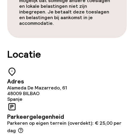
mogelijk dat sommige andere toeslagen
en lokale belastingen niet zijn
TV lounge
inbegrepen. Je betaalt deze toeslagen
en belastingen bij aankomst in je
accommodatie.
Eet- en drinkgelegenheden
Restaurant
Locatie
Bar
Eet- en drinkdiensten
Adres
Alameda De Mazarredo, 61
48009
BILBAO
Ontbijtbuffet
Spanje
Ontbijt à la carte
Parkeergelegenheid
Lunch à la carte
Parkeren op eigen terrein (overdekt): € 25,00 per
dag