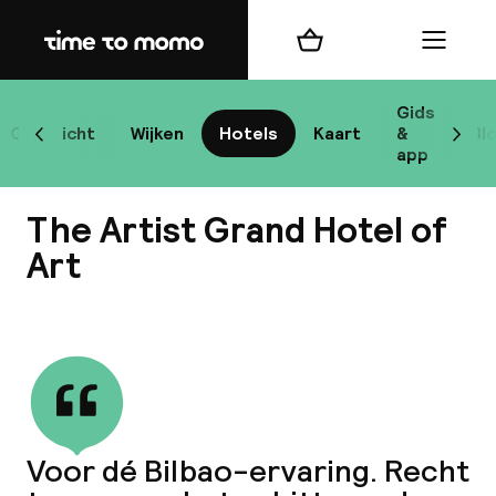
Home
Winkelmand
Menu
B
Gids
Overzicht
Wijken
Hotels
Kaart
&
Bl
Scroll naar links
Scrol
app
B
The Artist Grand Hotel of
Art
Bekijk alle
best
Reisi
We
Voor dé Bilbao-ervaring. Recht