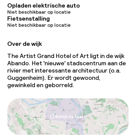
Diner à la carte
Opladen elektrische auto
Niet beschikbaar op locatie
Fietsenstalling
Roomservice
Niet beschikbaar op locatie
Faciliteiten en diensten voor kinderen
Over de wijk
Babysitservice
The Artist Grand Hotel of Art ligt in de wijk
Abando. Het 'nieuwe' stadscentrum aan de
rivier met interessante architectuur (o.a.
Schoonmaakvoorzieningen
Guggenheim). Er wordt gewoond,
gewinkeld en geborreld.
Wasservice
Zakelijke faciliteiten
Bekijk de kaart
Conferentieruimte