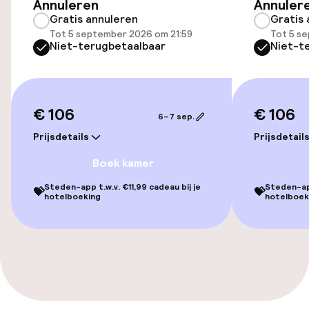
Toegankelijkheid
Annuleren
Annuler
Gratis annuleren
Gratis 
Overal rolstoeltoegankelijk
Tot 5 september 2026 om 21:59
Tot 5 s
Niet-terugbetaalbaar
Niet-t
Lift
Voor toegankelijkheid
€ 106
€ 106
geoptimaliseerde kamers beschikbaar
6–7 sep.
Prijsdetails
Prijsdetail
Kamers
Boek kamer
Steden-app t.w.v. €11,99 cadeau bij je
Steden-app
Aansluitende kamers beschikbaar
💝
💝
hotelboeking
hotelboek
Voor toegankelijkheid
geoptimaliseerde kamers beschikbaar
Entertainment