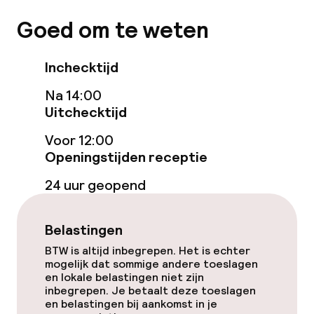
Gratis wifi
Goed om te weten
Tuin
Inchecktijd
Terras
Na 14:00
Uitchecktijd
Eet- en drinkgelegenheden
Voor 12:00
Restaurant
Openingstijden receptie
24 uur geopend
Bar
Belastingen
Eet- en drinkdiensten
BTW is altijd inbegrepen. Het is echter
mogelijk dat sommige andere toeslagen
Ontbijtbuffet
en lokale belastingen niet zijn
inbegrepen. Je betaalt deze toeslagen
Lunch à la carte
en belastingen bij aankomst in je