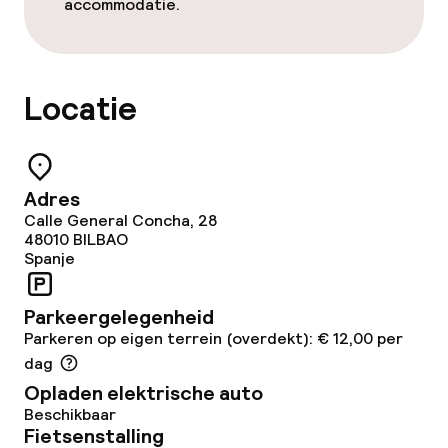
accommodatie.
Diner à la carte
Roomservice
Locatie
Vroeg ontbijt
Laat ontbijt
Adres
Calle General Concha, 28
48010
BILBAO
Schoonmaakvoorzieningen
Spanje
Wasservice
Parkeergelegenheid
Parkeren op eigen terrein (overdekt): € 12,00 per
Zakelijke faciliteiten
dag
Opladen elektrische auto
Conferentieruimte
Beschikbaar
Fietsenstalling