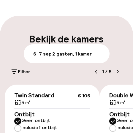
Receptie: 24 uur geopend
Meertalige medewerkers
Bagageruimte
Bekijk de kamers
Parkeren & mobiliteit
6–7 sep
2 gasten, 1 kamer
Parkeergelegenheid op eigen terrein
(buiten)
Filter
1
/
5
€ 12,00 per dag
€ 106
Openbaar parkeren
Twin Standard
Double 
€ 106
5 m²
5 m²
Oplaadpunt elektrische auto op
Ontbijt
Ontbijt
locatie
Geen ontbijt
Geen o
Inclusief ontbijt
Inclusi