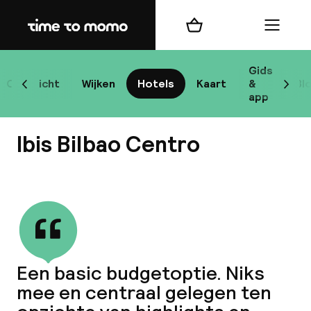
Home
Winkelmand
Menu
B
Gids
Overzicht
Wijken
Hotels
Kaart
&
Bl
Scroll naar links
Scrol
app
B
Ibis Bilbao Centro
Bekijk alle
best
Reisi
Een basic budgetoptie. Niks
mee en centraal gelegen ten
We