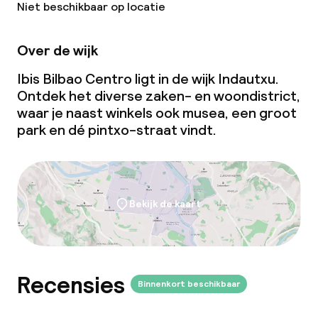
Vergaderruimte
Niet beschikbaar op locatie
Over de wijk
Beleid
Ibis Bilbao Centro ligt in de wijk Indautxu.
Overal rookvrij
Ontdek het diverse zaken- en woondistrict,
waar je naast winkels ook musea, een groot
park en dé
pintxo-
straat vindt.
Bekijk de kaart
Recensies
Binnenkort beschikbaar