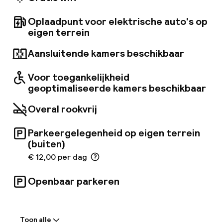
betaling). Er worden ook zakelijke diensten,
gratis kranten en stomerij/wasserij
Oplaadpunt voor elektrische auto's op
aangeboden. Zelf parkeren is mogelijk (tegen
betaling).
eigen terrein
Aansluitende kamers beschikbaar
Voor toegankelijkheid
geoptimaliseerde kamers beschikbaar
Overal rookvrij
Parkeergelegenheid op eigen terrein
(buiten)
€ 12,00 per dag
Openbaar parkeren
Welkom
Toon alle