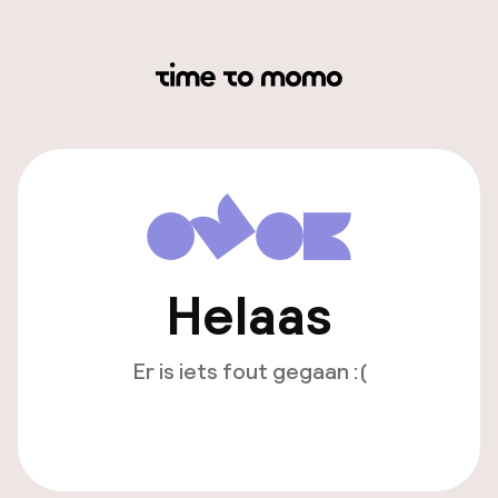
Helaas
Er is iets fout gegaan :(
Opnieuw laden