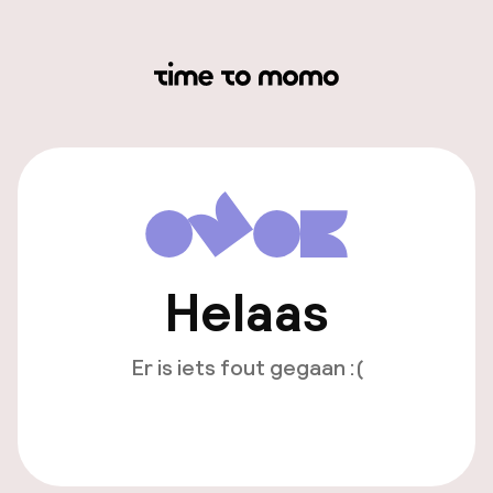
Helaas
Er is iets fout gegaan :(
Opnieuw laden