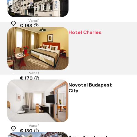
Vanaf
€ 163
Locatie
Hotel Charles
Vanaf
€ 170
Locatie
Novotel Budapest
City
Vanaf
€ 130
Locatie