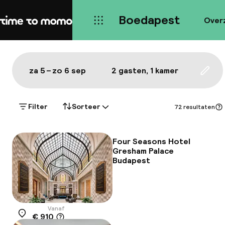
Boedapest
Over
Home
Kaart Boedapest: de beste hot
Alles
Hotels
Wijken
Eten & drinken
Bezie
Toon op de kaart:
za 5 – zo 6 sep
2 gasten, 1 kamer
Upda
Filter
Sorteer
72 resultaten
Four Seasons Hotel
Gresham Palace
Budapest
Vanaf
€ 910
Locatie