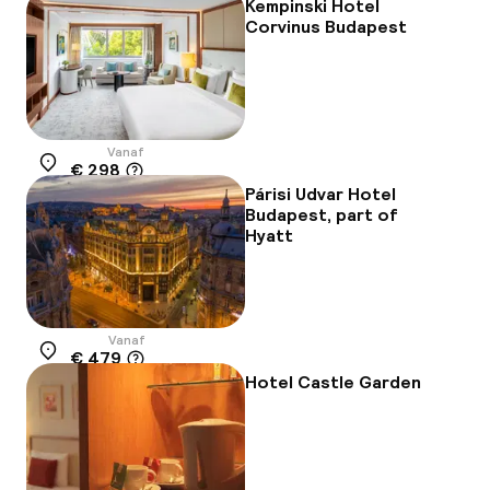
Kempinski Hotel
Corvinus Budapest
Vanaf
€ 298
Locatie
Párisi Udvar Hotel
Budapest, part of
Hyatt
Vanaf
€ 479
Locatie
Hotel Castle Garden