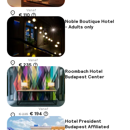
Vanaf
€ 110
Locatie
Noble Boutique Hotel
- Adults only
Vanaf
€ 235
Locatie
Roombach Hotel
Budapest Center
Vanaf
€ 194
€ 235
Locatie
-17%
Hotel President
Budapest Affiliated