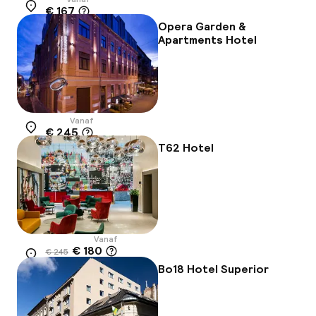
€ 167
Locatie
Opera Garden &
Apartments Hotel
Vanaf
€ 245
Locatie
T62 Hotel
Vanaf
€ 180
€ 245
Locatie
-27%
Bo18 Hotel Superior