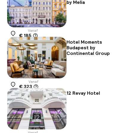
by Melia
Vanaf
€ 185
Locatie
Hotel Moments
Budapest by
Continental Group
Vanaf
€ 323
Locatie
12 Revay Hotel
Vanaf