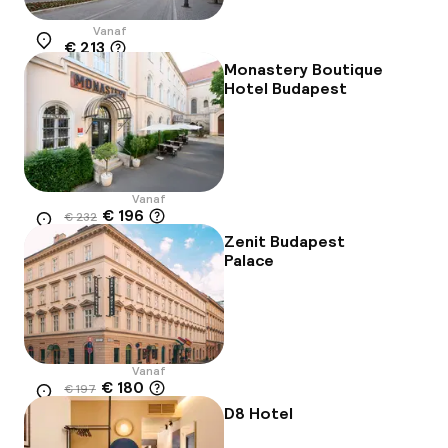
Vanaf
€ 213
Locatie
Monastery Boutique
Hotel Budapest
Vanaf
€ 196
€ 232
Locatie
-16%
Zenit Budapest
Palace
Vanaf
€ 180
€ 197
Locatie
-9%
D8 Hotel