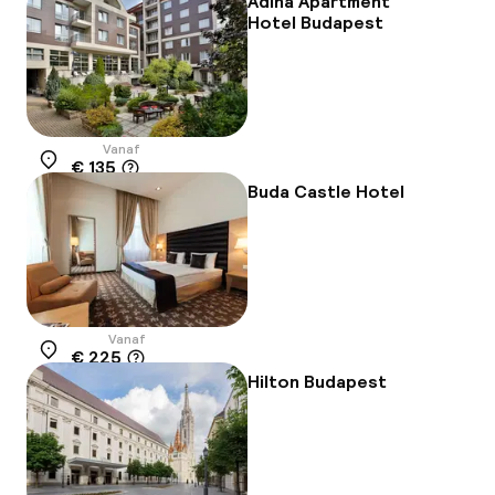
Adina Apartment
Hotel Budapest
Vanaf
€ 135
Locatie
Buda Castle Hotel
Vanaf
€ 225
Locatie
Hilton Budapest