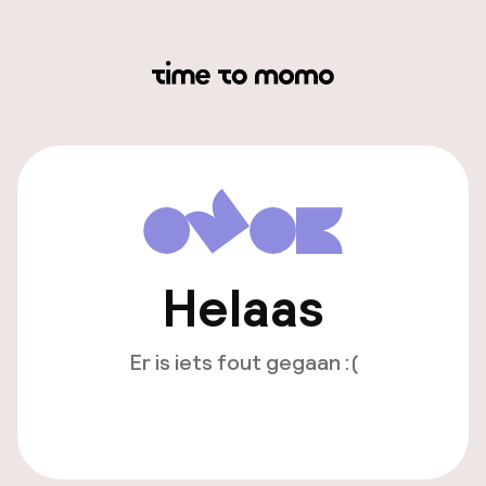
Helaas
Er is iets fout gegaan :(
Opnieuw laden