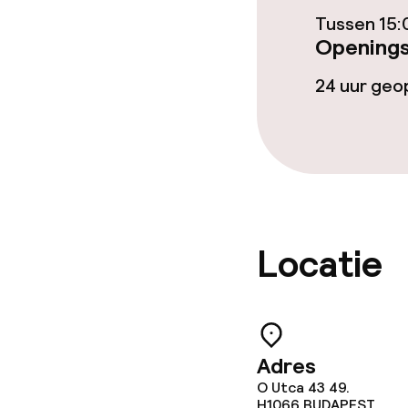
Tussen 15:
Betaalde wifi
Openings
Tuin
24 uur ge
Eet- en drink
Restaurant
Locatie
Eet- en drinkd
Ontbijtbuffet
Adres
Roomservice
O Utca 43 49.
H1066
BUDAPEST