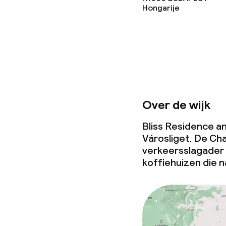
Hongarije
Schoonmaakvo
Wasservice
Beleid
Over de wijk
Borg bij aank
Bliss Residence an
Városliget. De C
Overal rookvri
verkeersslagader 
koffiehuizen die n