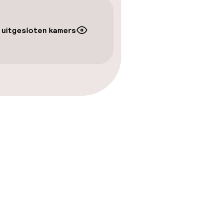
 uitgesloten kamers
en
 gym