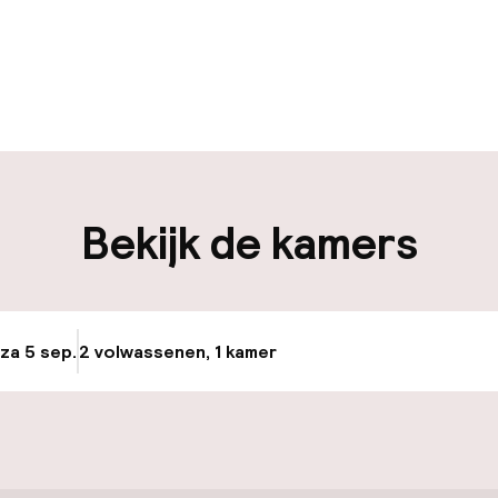
uur geopend
Bagageruimte
edewerkers
iliteit
Bekijk de kamers
nheid op eigen
Transferservice
n)
Fietsenstalling
 za 5 sep.
2 volwassenen, 1 kamer
Update beschikba
Fietsverhuur
keren
uttle