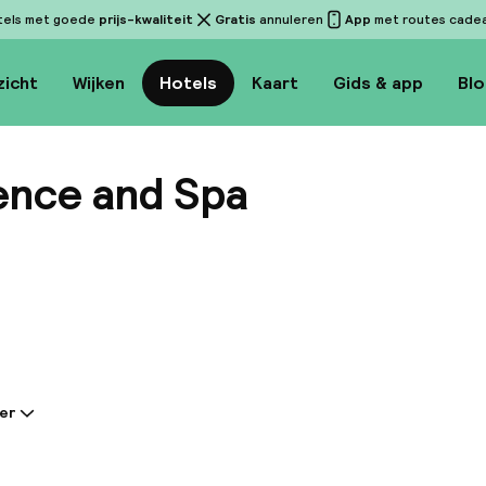
tels met goede
prijs-kwaliteit
Gratis
annuleren
App
met routes cadeau
zicht
Wijken
Hotels
Kaart
Gids & app
Bl
dence and Spa
Bekijk 
er
tie gedeeld door de accommodatie:
sidence & Spa verwelkomt haar gasten in een van de
van de stad, centraal gelegen op slechts een paar m