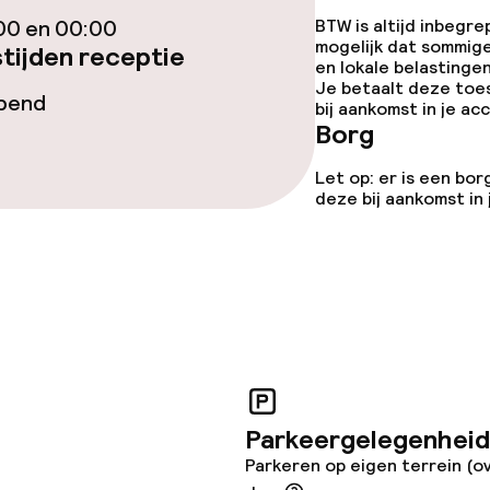
00 en 00:00
BTW is altijd inbegre
Terras
mogelijk dat sommig
tijden receptie
en lokale belastingen
Je betaalt deze toe
opend
bij aankomst in je a
Borg
Let op: er is een bor
gelegenheden
deze bij aankomst in
iensten
Parkeergelegenheid
Parkeren op eigen terrein (o