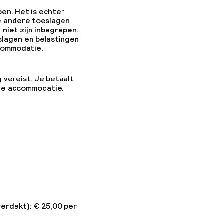
pen. Het is echter
e andere toeslagen
 niet zijn inbegrepen.
slagen en belastingen
ccommodatie.
g vereist. Je betaalt
 je accommodatie.
verdekt): € 25,00 per