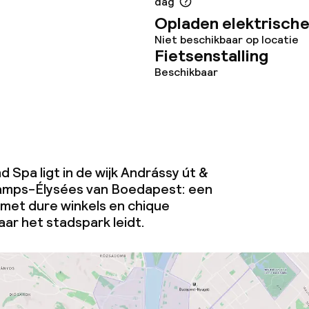
dag
Opladen elektrische
orzieningen
Niet beschikbaar op locatie
Fietsenstalling
Beschikbaar
omst
Kleine huisdiere
d Spa ligt in de wijk Andrássy út &
(minder dan de 5
hamps-Élysées van Boedapest: een
j
Vrijgezellenfees
met dure winkels en chique
feesten niet to
aar het stadspark leidt.