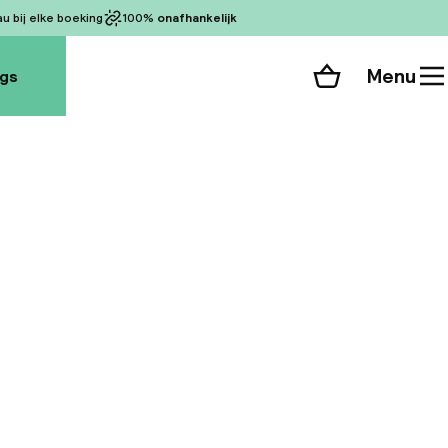
 bij elke boeking
100%
onafhankelijk
Menu
ogs
Winkelmand
Bekijk de kamers
alle 95 foto’s
 meest elegante
inuten lopen van de