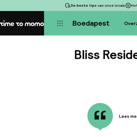
De beste tips
van onze locals
Ho
Boedapest
Over
Home
Bliss Resi
Lees me
Informa
Bliss Re
buurten 