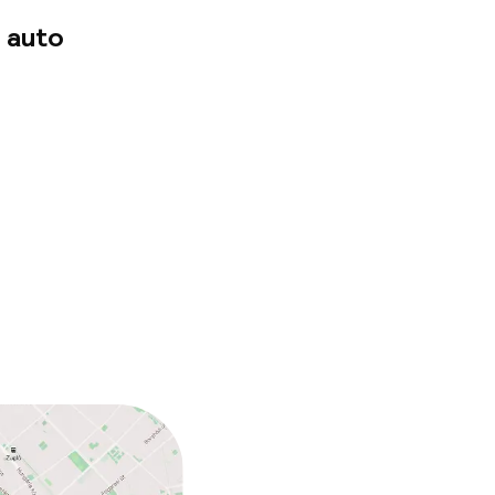
 auto
n toegestaan
 kg)
ten of andere
egestaan