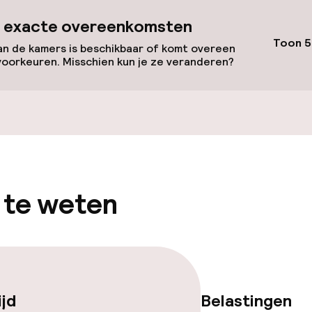
id
 exacte overeenkomsten
Toon 5
n de kamers is beschikbaar of komt overeen
voorkeuren. Misschien kun je ze veranderen?
llness
innenzwembad
Spa behandeling
nnenzwembad
Massage
 te weten
Fitnessruimte /
ijd
Belastingen