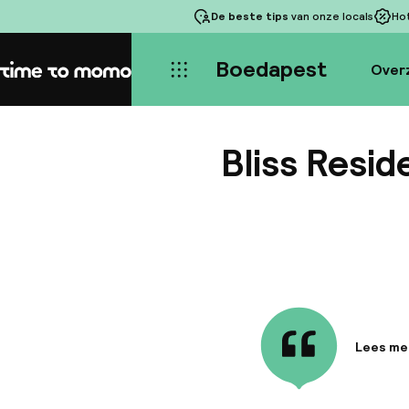
De beste tips
van onze locals
Ho
Boedapest
Over
Home
Bliss Resi
Lees me
Informa
Bliss Re
buurten 