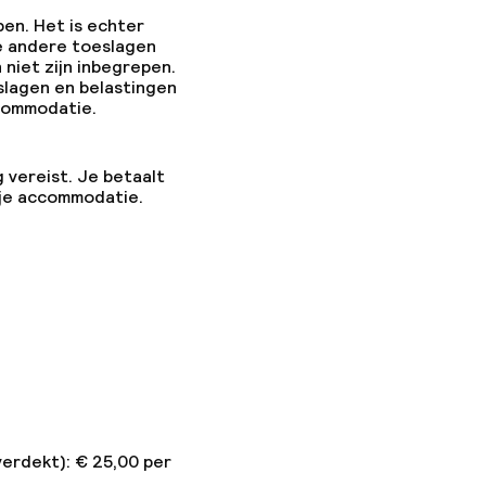
pen. Het is echter
e andere toeslagen
 niet zijn inbegrepen.
slagen en belastingen
ccommodatie.
g vereist. Je betaalt
 je accommodatie.
verdekt): € 25,00 per