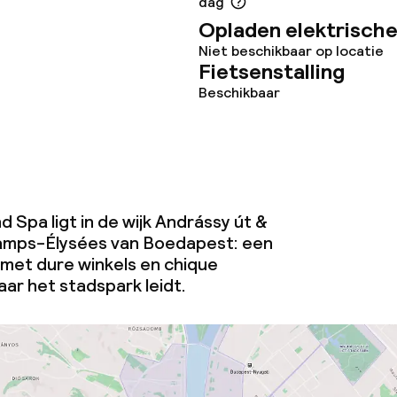
dag
Opladen elektrische
orzieningen
Niet beschikbaar op locatie
Fietsenstalling
Beschikbaar
omst
Kleine huisdiere
d Spa ligt in de wijk Andrássy út &
(minder dan de 5
hamps-Élysées van Boedapest: een
j
Vrijgezellenfees
met dure winkels en chique
feesten niet to
aar het stadspark leidt.