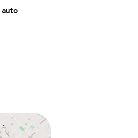
 auto
n toegestaan
 kg)
ten of andere
egestaan