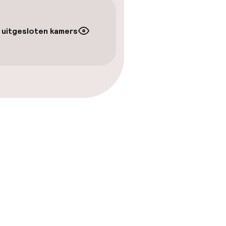
 uitgesloten kamers
en
 gym