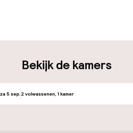
uur geopend
Bagageruimte
edewerkers
iliteit
Bekijk de kamers
nheid op eigen
Transferservice
n)
Fietsenstalling
 za 5 sep.
2 volwassenen, 1 kamer
Update beschikba
Fietsverhuur
keren
uttle