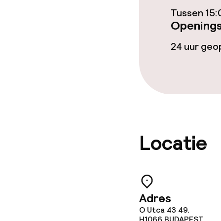
Tussen 15:
Betaalde wifi
Openings
Tuin
24 uur ge
Eet- en drink
Restaurant
Locatie
Eet- en drinkd
Ontbijtbuffet
Adres
Roomservice
O Utca 43 49.
H1066
BUDAPEST