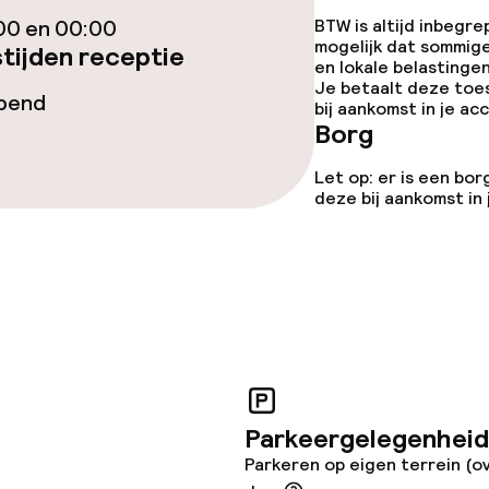
00 en 00:00
BTW is altijd inbegre
Terras
mogelijk dat sommig
tijden receptie
en lokale belastingen
Je betaalt deze toe
opend
bij aankomst in je a
Borg
Let op: er is een bor
gelegenheden
deze bij aankomst in
iensten
Parkeergelegenheid
Parkeren op eigen terrein (o