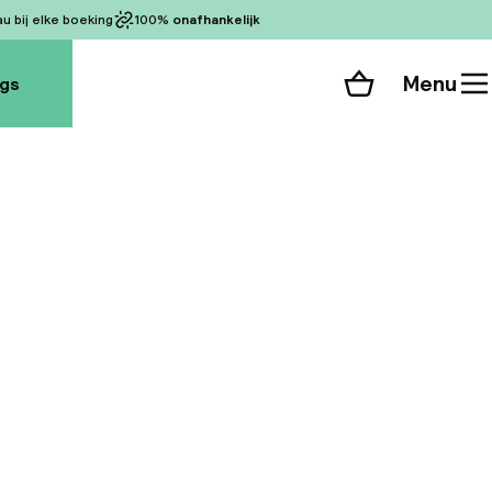
 bij elke boeking
100%
onafhankelijk
Menu
ogs
Winkelmand
Bekijk de kamers
alle 95 foto’s
 meest elegante
inuten lopen van de