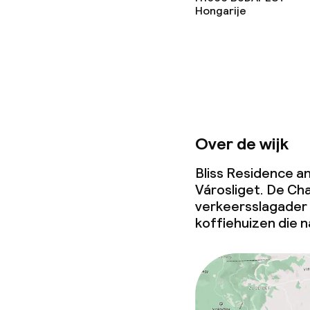
Hongarije
Schoonmaakvo
Wasservice
Beleid
Over de wijk
Borg bij aank
Bliss Residence an
Városliget. De C
Overal rookvri
verkeersslagader 
koffiehuizen die n