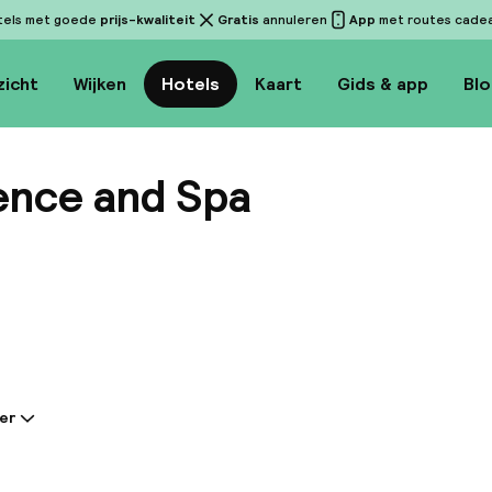
tels met goede
prijs-kwaliteit
Gratis
annuleren
App
met routes cadeau
zicht
Wijken
Hotels
Kaart
Gids & app
Bl
dence and Spa
Bekijk 
er
tie gedeeld door de accommodatie:
sidence & Spa verwelkomt haar gasten in een van de
van de stad, centraal gelegen op slechts een paar m