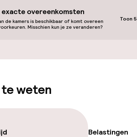
id
 exacte overeenkomsten
Toon 5
n de kamers is beschikbaar of komt overeen
voorkeuren. Misschien kun je ze veranderen?
llness
innenzwembad
Spa behandeling
nnenzwembad
Massage
 te weten
Fitnessruimte /
ijd
Belastingen