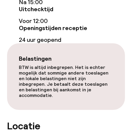
Na 15:00
Spa behandelingen
Uitchecktijd
Massage
Voor 12:00
Openingstijden receptie
Fitnessruimte / gym
24 uur geopend
Entertainment
Belastingen
Gratis wifi
BTW is altijd inbegrepen. Het is echter
mogelijk dat sommige andere toeslagen
Tuin
en lokale belastingen niet zijn
inbegrepen. Je betaalt deze toeslagen
en belastingen bij aankomst in je
Terras
accommodatie.
Nachtclub
Locatie
Eet- en drinkgelegenheden