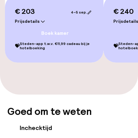
Lift
€ 203
€ 240
4–5 sep.
Prijsdetails
Prijsdetail
Kamers
Boek kamer
Steden-app t.w.v. €11,99 cadeau bij je
Steden-app
Aansluitende kamers beschikbaar
💝
💝
hotelboeking
hotelboek
Zwemmen & wellness
Zoetwater binnenzwembad
Hot tub
Goed om te weten
Stoombad
Spacentrum
Inchecktijd