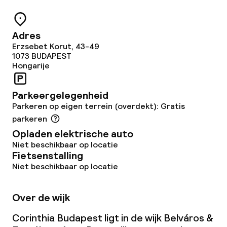
Restaurant
Adres
Bar
Erzsebet Korut, 43-49
1073
BUDAPEST
Hongarije
Eet- en drinkdiensten
Parkeergelegenheid
Ontbijtbuffet
Parkeren op eigen terrein (overdekt): Gratis
parkeren
Lunch à la carte
Opladen elektrische auto
Niet beschikbaar op locatie
Diner à la carte
Fietsenstalling
Niet beschikbaar op locatie
Roomservice
Over de wijk
Dieetopties
Corinthia Budapest ligt in de wijk Belváros &