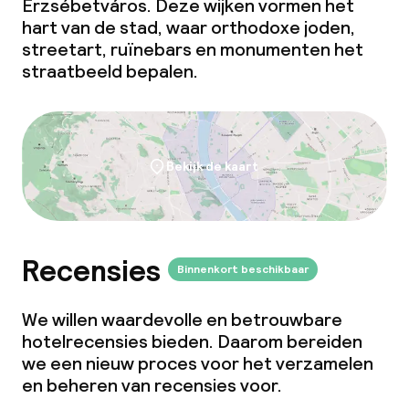
Erzsébetváros. Deze wijken vormen het
Glutenvrije opties
hart van de stad, waar orthodoxe joden,
streetart, ruïnebars en monumenten het
Faciliteiten en diensten voor kinderen
straatbeeld bepalen.
Babysitservice
Bekijk de kaart
Schoonmaakvoorzieningen
Wasservice
Recensies
Binnenkort beschikbaar
Zakelijke faciliteiten
We willen waardevolle en betrouwbare
Conferentieruimte
hotelrecensies bieden. Daarom bereiden
we een nieuw proces voor het verzamelen
Vergaderruimte
en beheren van recensies voor.