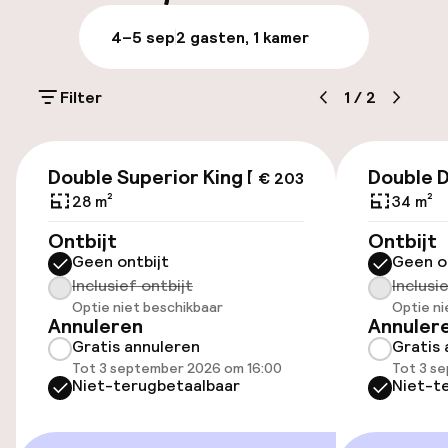
Bagageruimte
4–5 sep
2 gasten, 1 kamer
Parkeren & mobiliteit
Filter
1
/
2
Parkeergelegenheid op eigen terrein
(buiten)
€ 203
Gratis parkeren
Double Superior King Bed
Double D
€ 203
28 m²
34 m²
Openbaar parkeren
Ontbijt
Ontbijt
Geen ontbijt
Geen o
Luchthavenshuttle
Inclusief ontbijt
Inclusi
Optie niet beschikbaar
Optie ni
Transferservice
Annuleren
Annuler
Gratis annuleren
Gratis 
Tot 3 september 2026 om 16:00
Tot 3 s
Toegankelijkheid
Niet-terugbetaalbaar
Niet-t
Overal rolstoeltoegankelijk