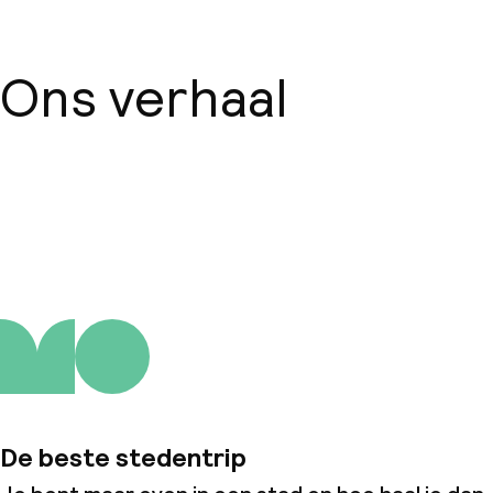
Beleid
Ons verhaal
Overal rookvrij
Over ons
De beste stedentrip