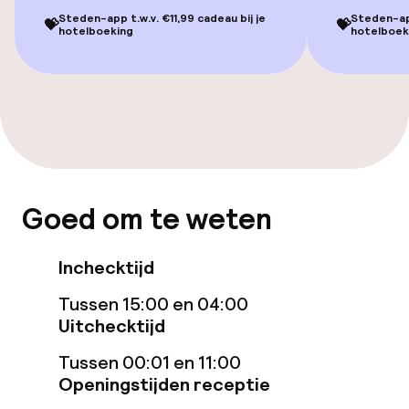
Steden-app t.w.v. €11,99 cadeau bij je
Steden-app
💝
💝
hotelboeking
hotelboek
Zwemmen & wellness
Hot tub
Spacentrum
Massage
Goed om te weten
Fitnessruimte / gym
Inchecktijd
Entertainment
Tussen 15:00 en 04:00
Uitchecktijd
Betaalde wifi
Tussen 00:01 en 11:00
Openingstijden receptie
Eet- en drinkgelegenheden