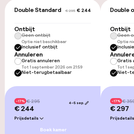
(buiten)
€ 244
€ 295
Mogelijk extra kosten
Double Standard
Double o
€ 244
€ 295
Openbaar parkeren
Ontbijt
Ontbijt
Geen ontbijt
Geen o
Luchthavenshuttle
Optie niet beschikbaar
Optie ni
Inclusief ontbijt
Inclusi
Transferservice
Annuleren
Annuler
Gratis annuleren
Gratis 
Fietsverhuur
Tot 1 september 2026 om 21:59
Tot 1 s
Niet-terugbetaalbaar
Niet-t
Fietsen beschikbaar
Toegankelijkheid
€ 295
€ 35
-17%
-17%
4–5 sep.
€ 244
€ 297
Overal rolstoeltoegankelijk
Prijsdetails
Prijsdetail
Lift
Boek kamer