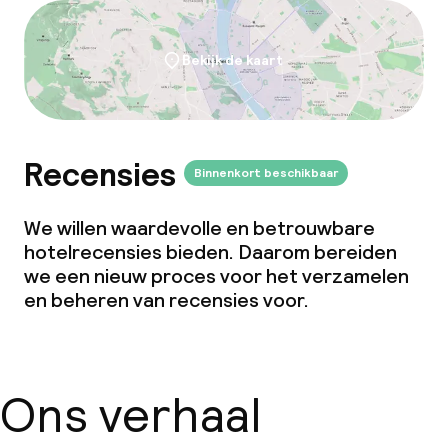
Vergaderruimte
Bekijk de kaart
Beleid
Overal rookvrij
Vrijgezellenfeesten of andere feesten
Recensies
Binnenkort beschikbaar
niet toegestaan
We willen waardevolle en betrouwbare
hotelrecensies bieden. Daarom bereiden
we een nieuw proces voor het verzamelen
en beheren van recensies voor.
Ons verhaal