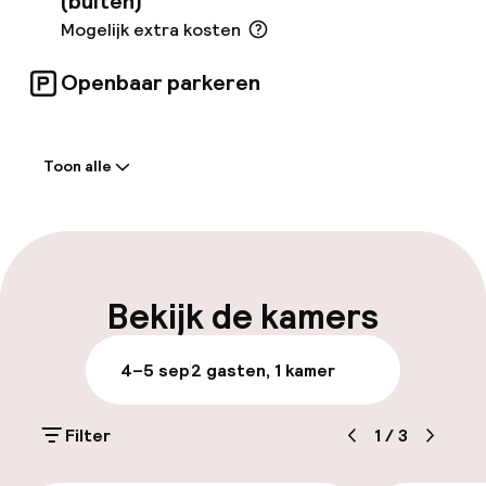
(buiten)
Mogelijk extra kosten
Openbaar parkeren
Welkom
Toon alle
Receptie: 24 uur geopend
Laat uitchecken mogelijk
Meertalige medewerkers
Bekijk de kamers
Bagageruimte
4–5 sep
2 gasten, 1 kamer
Parkeren & mobiliteit
Filter
1
/
3
Parkeergelegenheid op eigen terrein