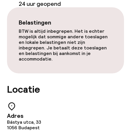
24 uur geopend
Restaurant
Bar
Belastingen
BTW is altijd inbegrepen. Het is echter
mogelijk dat sommige andere toeslagen
Eet- en drinkdiensten
en lokale belastingen niet zijn
inbegrepen. Je betaalt deze toeslagen
en belastingen bij aankomst in je
Ontbijtbuffet
accommodatie.
Diner à la carte
Roomservice
Locatie
Vroeg ontbijt
Adres
Dieetopties
Bástya utca, 33
1056
Budapest