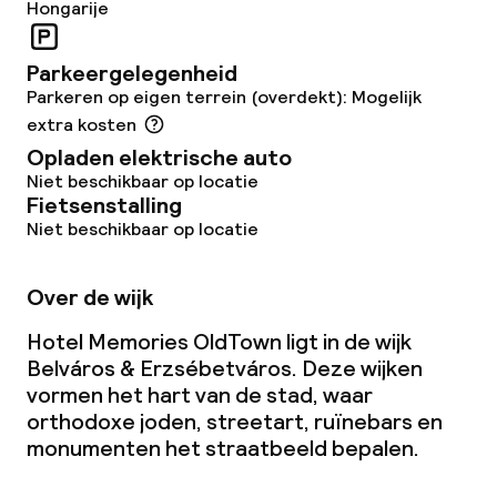
Glutenvrije opties
Hongarije
Vegetarische opties
Parkeergelegenheid
Parkeren op eigen terrein (overdekt): Mogelijk
extra kosten
Faciliteiten en diensten voor kinderen
Opladen elektrische auto
Niet beschikbaar op locatie
Speeltuin
Fietsenstalling
Niet beschikbaar op locatie
Schoonmaakvoorzieningen
Over de wijk
Wasfaciliteiten (wasmachine)
Hotel Memories OldTown ligt in de wijk
Belváros & Erzsébetváros. Deze wijken
Wasservice
vormen het hart van de stad, waar
orthodoxe joden, streetart, ruïnebars en
Zakelijke faciliteiten
monumenten het straatbeeld bepalen.