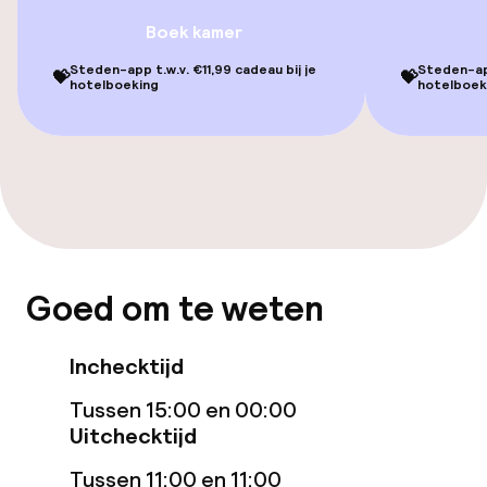
Gratis wifi
Boek kamer
Steden-app t.w.v. €11,99 cadeau bij je
Steden-app
Eet- en drinkgelegenheden
💝
💝
hotelboeking
hotelboek
Bar
Schoonmaakvoorzieningen
Wasservice
Goed om te weten
Zakelijke faciliteiten
Inchecktijd
Conferentieruimte
Tussen 15:00 en 00:00
Vergaderruimte
Uitchecktijd
Tussen 11:00 en 11:00