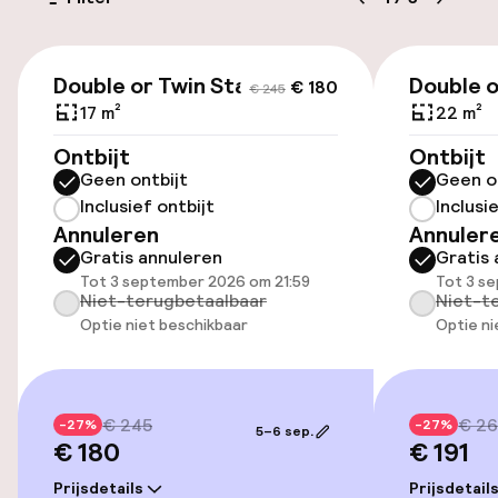
Parkeergelegenheid op eigen terrein
(buiten)
€ 180
€ 245
€ 20,00 per dag
Double or Twin Standard
Double o
€ 180
€ 245
17 m²
22 m²
Openbaar parkeren
Ontbijt
Ontbijt
Geen ontbijt
Geen o
Luchthavenshuttle
Inclusief ontbijt
Inclusi
Annuleren
Annuler
Transferservice
Gratis annuleren
Gratis 
Tot 3 september 2026 om 21:59
Tot 3 s
Niet-terugbetaalbaar
Niet-t
Toegankelijkheid
Optie niet beschikbaar
Optie ni
Lift
€ 245
€ 2
-27%
-27%
5–6 sep.
Entertainment
€ 180
€ 191
Prijsdetails
Prijsdetail