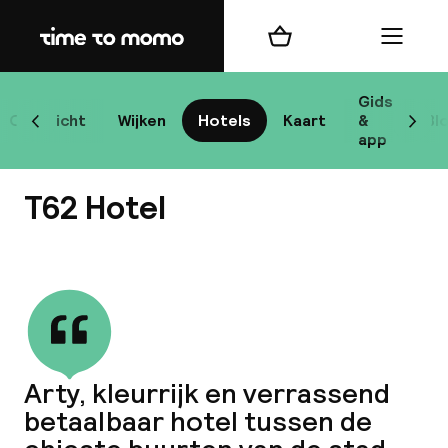
Home
Winkelmand
Menu
Bo
Gids
Overzicht
Wijken
Hotels
Kaart
&
Bl
Scroll naar links
Scrol
app
Bes
T62 Hotel
Bekijk alle
bes
Reis
Arty, kleurrijk en verrassend
W
betaalbaar hotel tussen de
Mij