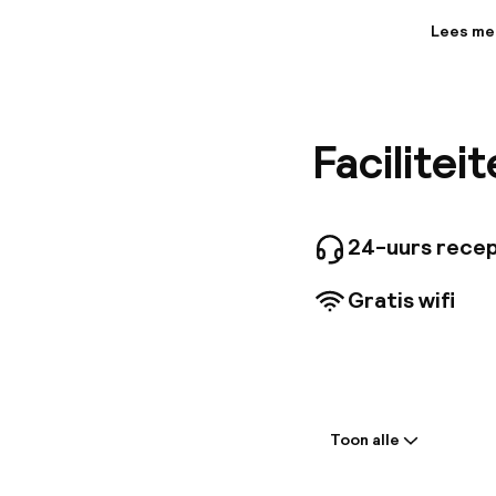
Lees me
Informa
Op zoek 
dagen we
volledig
Facilitei
natuur c
voorzien
24-uurs recep
Gratis wifi
Welkom
Toon alle
Receptie: 24 