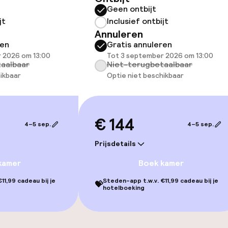
Geen ontbijt
jt
Inclusief ontbijt
Annuleren
ren
Gratis annuleren
 2026 om 13:00
Tot 3 september 2026 om 13:00
aalbaar
Niet-terugbetaalbaar
ikbaar
Optie niet beschikbaar
€ 144
4–5 sep.
4–5 sep.
Prijsdetails
kamer
Boek kamer
11,99 cadeau bij je
Steden-app t.w.v. €11,99 cadeau bij je
💝
hotelboeking