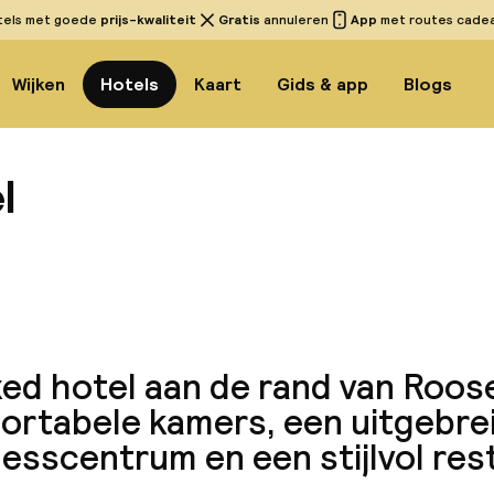
tels met goede
prijs-kwaliteit
Gratis
annuleren
App
met routes cadeau
Wijken
Hotels
Kaart
Gids & app
Blogs
l
Bekijk 
xed hotel aan de rand van Roos
ortabele kamers, een uitgebre
esscentrum en een stijlvol res