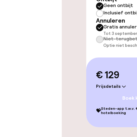
Geen ontbijt
Inclusief ontbi
Annuleren
Gratis annule
Tot 3 september
Niet-terugbet
Optie niet besch
€ 129
Prijsdetails
Boek 
Steden-app t.w.v. €
💝
hotelboeking