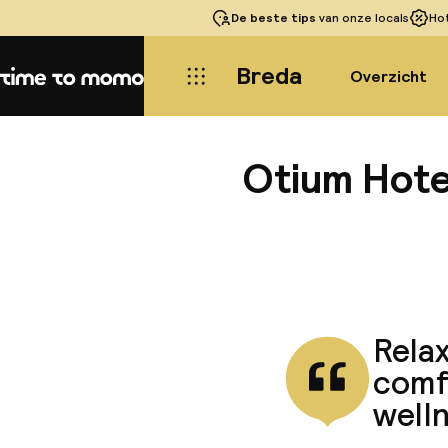
De beste tips
van onze locals
Ho
Breda
Overzicht
Home
Otium Hote
Rela
comf
welln