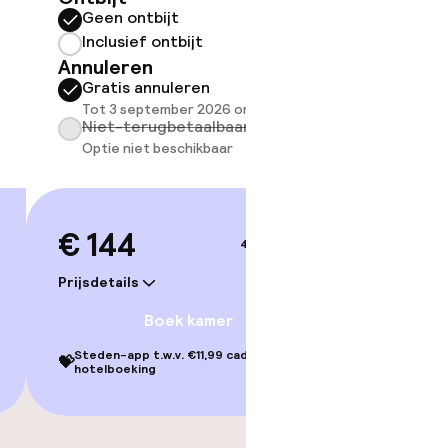
Geen ontbijt
Ontbijt
Inclusief ontbijt
Geen 
Annuleren
Inclus
Gratis annuleren
Annule
Tot 3 september 2026 om 13:00
Grati
Niet-terugbetaalbaar
Tot 3 
Optie niet beschikbaar
Niet-
Optie 
€ 144
4–5 sep.
€ 22
Prijsdetails
Prijsdetai
Boek kamer
Steden-app t.w.v. €11,99 cadeau bij je
💝
hotelboeking
Steden-ap
💝
hotelbo