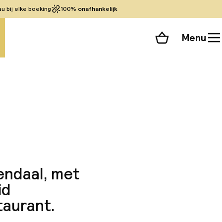
 bij elke boeking
100%
onafhankelijk
Menu
Winkelmand
Bekijk de kamers
alle 58 foto’s
endaal, met
id
taurant.