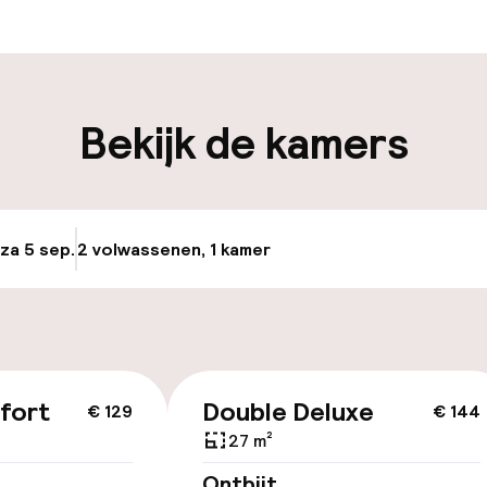
iliteit
nheid op eigen
Bekijk de kamers
n)
keren
 za 5 sep.
2 volwassenen, 1 kamer
Update beschikba
fort
Double Deluxe
€ 129
€ 144
27 m²
Ontbijt