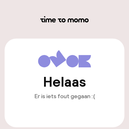
Helaas
Er is iets fout gegaan :(
Opnieuw laden