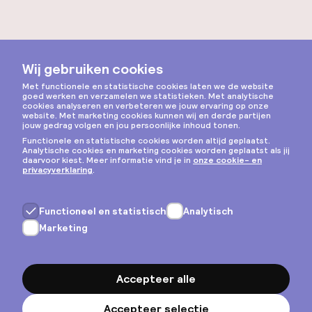
Bekijk alle hotels
De ideale reisgids
voor
Brugge
Paperback
Mobiele app