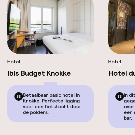
Hotel
Hotel
Scroll
Ibis Budget Knokke
Hotel d
Betaalbaar basic hotel in
In di
Knokke. Perfecte ligging
gega
voor een fietstocht door
over
de polders.
een 
bar.