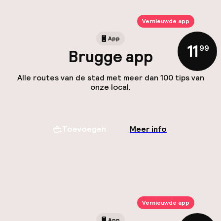
Vernieuwde app
App
11
,
99
Brugge app
Alle routes van de stad met meer dan 100 tips van
onze local.
Toevoegen
Meer info
Vernieuwde app
App