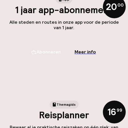
20
,
00
1 jaar app-abonnement
Alle steden en routes in onze app voor de periode
van 1 jaar.
Abonneren
Meer info
Themagids
16
,
99
Reisplanner
Bewaar al je praktische reiszaken op één plek: van