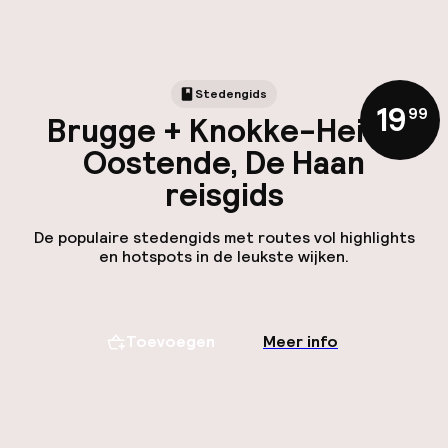
Stedengids
19
,
99
Brugge + Knokke-Heist,
Oostende, De Haan
reisgids
De populaire stedengids met routes vol highlights
en hotspots in de leukste wijken.
Toevoegen
Meer info