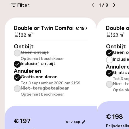
Filter
1
/
9
Parkeergelegenheid op eigen terrein
(buiten)
€ 197
€ 20,00 per dag
Double or Twin Comfort
Double o
€ 197
22 m²
23 m²
Openbaar parkeren
Ontbijt
Ontbijt
Geen ontbijt
Geen o
Optie niet beschikbaar
Inclusi
Toegankelijkheid
Inclusief ontbijt
Annuler
Annuleren
Gratis 
Overal rolstoeltoegankelijk
Gratis annuleren
Tot 3 s
Tot 3 september 2026 om 21:59
Niet-t
Lift
Niet-terugbetaalbaar
Optie ni
Optie niet beschikbaar
Zwemmen & wellness
€ 198
€ 197
Stoombad
6–7 sep.
Prijsdetail