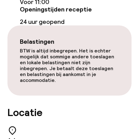
Voor 11:00
Openingstijden receptie
Bar
24 uur geopend
Eet- en drinkdiensten
Belastingen
Ontbijtbuffet
BTW is altijd inbegrepen. Het is echter
mogelijk dat sommige andere toeslagen
en lokale belastingen niet zijn
inbegrepen. Je betaalt deze toeslagen
Schoonmaakvoorzieningen
en belastingen bij aankomst in je
accommodatie.
Wasservice
Zakelijke faciliteiten
Locatie
Conferentieruimte
Vergaderruimte