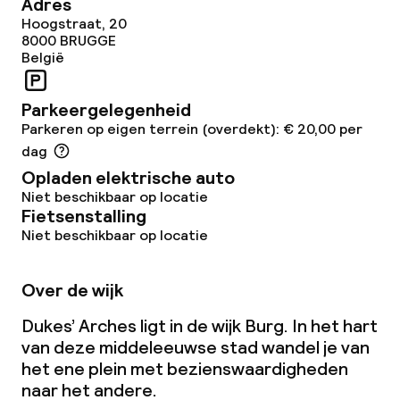
Adres
Hoogstraat, 20
8000
BRUGGE
Beleid
België
Overal rookvrij
Parkeergelegenheid
Parkeren op eigen terrein (overdekt): € 20,00 per
Vrijgezellenfeesten of andere feesten
dag
niet toegestaan
Opladen elektrische auto
Niet beschikbaar op locatie
Fietsenstalling
Niet beschikbaar op locatie
Over de wijk
Dukes’ Arches ligt in de wijk Burg. In het hart
van deze middeleeuwse stad wandel je van
het ene plein met bezienswaardigheden
naar het andere.