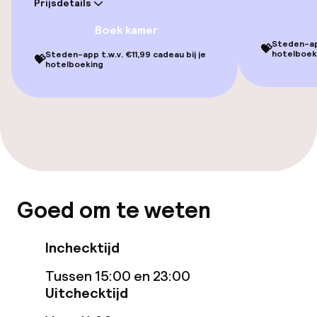
Prijsdetails
Turks stoombad (hamam)
Boek kamer
Steden-app
Spacentrum
💝
hotelboek
Steden-app t.w.v. €11,99 cadeau bij je
💝
hotelboeking
Massage
Fitnessruimte / gym
Entertainment
Betaalde wifi
Goed om te weten
Tuin
Inchecktijd
Terras
Tussen 15:00 en 23:00
Uitchecktijd
Eet- en drinkgelegenheden