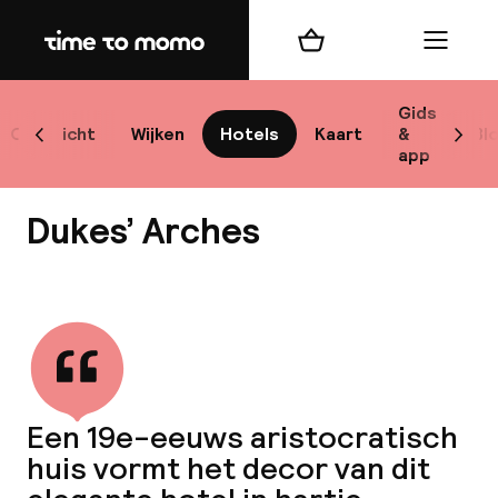
Home
Winkelmand
Menu
Br
Gids
Overzicht
Wijken
Hotels
Kaart
&
Bl
Scroll naar links
Scrol
app
B
Dukes’ Arches
Bekijk alle
best
Reisi
Een 19e-eeuws aristocratisch
huis vormt het decor van dit
We