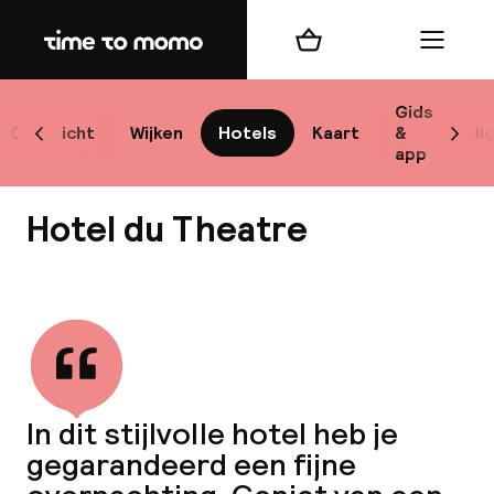
Home
Winkelmand
Menu
Br
Gids
Overzicht
Wijken
Hotels
Kaart
&
Bl
Scroll naar links
Scrol
app
B
Hotel du Theatre
Bekijk alle
best
Reisi
In dit stijlvolle hotel heb je
gegarandeerd een fijne
We