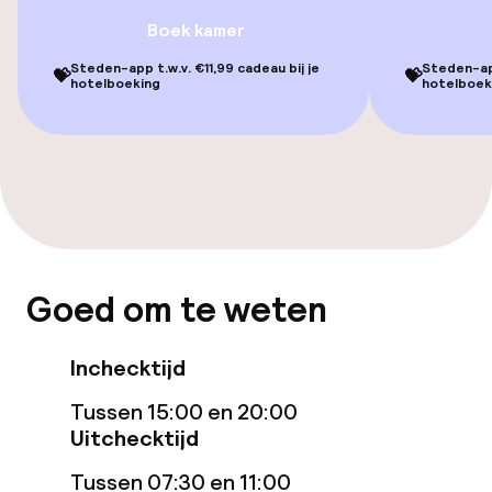
Boek kamer
Tuin
Steden-app t.w.v. €11,99 cadeau bij je
Steden-app
💝
💝
hotelboeking
hotelboek
Terras
Eet- en drinkgelegenheden
Bar
Eet- en drinkdiensten
Goed om te weten
Ontbijtbuffet
Inchecktijd
Roomservice
Tussen 15:00 en 20:00
Uitchecktijd
Schoonmaakvoorzieningen
Tussen 07:30 en 11:00