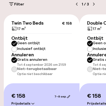
(buiten)
Filter
1
/
3
€ 25,00 per dag
€ 158
Openbaar parkeren
Twin Two Beds
Double C
€ 158
17 m²
17 m²
Ontbijt
Ontbijt
Toegankelijkheid
Geen ontbijt
Geen o
Inclusief ontbijt
Inclusi
Lift
Annuleren
Annuler
Gratis annuleren
Gratis 
Tot 4 september 2026 om 21:59
Tot 4 s
Kamers
Niet-terugbetaalbaar
Niet-t
Optie niet beschikbaar
Optie ni
Familiekamers beschikbaar
Entertainment
€ 158
€ 158
7–8 sep.
Prijsdetails
Gratis wifi
Prijsdetail