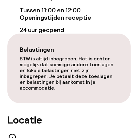
Ontbijtbuffet
Tussen 11:00 en 12:00
Lunch à la carte
Openingstijden receptie
24 uur geopend
Lunch, vast menu
Dinerbuffet
Belastingen
BTW is altijd inbegrepen. Het is echter
Diner à la carte
mogelijk dat sommige andere toeslagen
en lokale belastingen niet zijn
Diner, vast menu
inbegrepen. Je betaalt deze toeslagen
en belastingen bij aankomst in je
accommodatie.
Roomservice
Schoonmaakvoorzieningen
Locatie
Wasservice