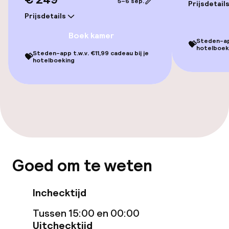
5–6 sep.
Prijsdetail
Entertainment
Prijsdetails
Boek kamer
Gratis wifi
Steden-app
💝
hotelboek
Steden-app t.w.v. €11,99 cadeau bij je
💝
Tuin
hotelboeking
Terras
Nachtclub
Eet- en drinkgelegenheden
Goed om te weten
Bar
Inchecktijd
Eet- en drinkdiensten
Tussen 15:00 en 00:00
Uitchecktijd