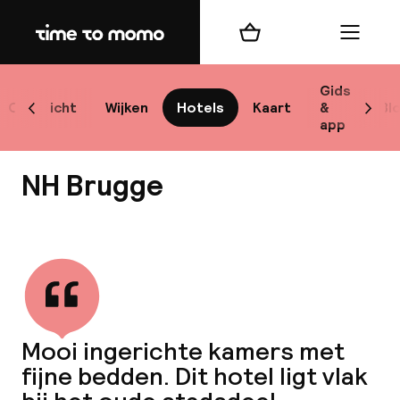
Home
Winkelmand
Menu
Br
Gids
Overzicht
Wijken
Hotels
Kaart
&
Bl
Scroll naar links
Scrol
app
B
NH Brugge
Bekijk alle
best
Reisi
Mooi ingerichte kamers met
fijne bedden. Dit hotel ligt vlak
We