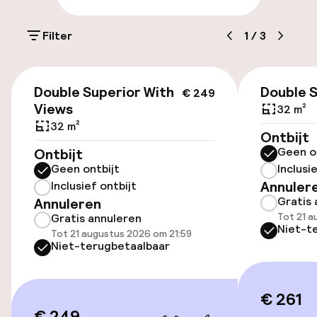
Parkeergelegenheid op eigen terrein
(buiten)
Filter
1
/
3
€ 9,00 per dag
€ 249
Openbaar parkeren
Double Superior With
Double 
€ 249
Views
32 m²
32 m²
Ontbijt
Toegankelijkheid
Geen o
Ontbijt
Geen ontbijt
Inclusi
Overal rolstoeltoegankelijk
Annuler
Inclusief ontbijt
Gratis 
Annuleren
Lift
Tot 21 a
Gratis annuleren
Niet-t
Tot 21 augustus 2026 om 21:59
Niet-terugbetaalbaar
Zwemmen & wellness
Fitnessruimte / gym
€ 261
€ 249