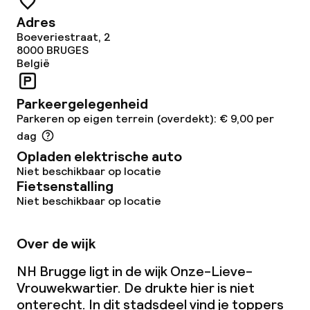
Zakelijke faciliteiten
Adres
Boeveriestraat, 2
Conferentieruimte
8000
BRUGES
België
Vergaderruimte
Parkeergelegenheid
Parkeren op eigen terrein (overdekt): € 9,00 per
Beleid
dag
Opladen elektrische auto
Kleine huisdieren toegestaan (minder
Niet beschikbaar op locatie
dan de 5 kg)
Fietsenstalling
Niet beschikbaar op locatie
Over de wijk
NH Brugge ligt in de wijk Onze-Lieve-
Vrouwekwartier. De drukte hier is niet
onterecht. In dit stadsdeel vind je toppers