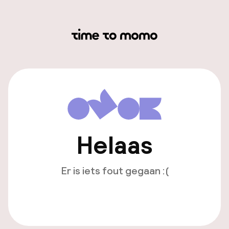
Helaas
Er is iets fout gegaan :(
Opnieuw laden