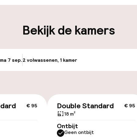
iliteit
Bekijk de kamers
keren
 ma 7 sep.
2 volwassenen, 1 kamer
Update beschikb
id
ndard
Double Standard
€ 95
€ 95
18 m²
Ontbijt
Geen ontbijt