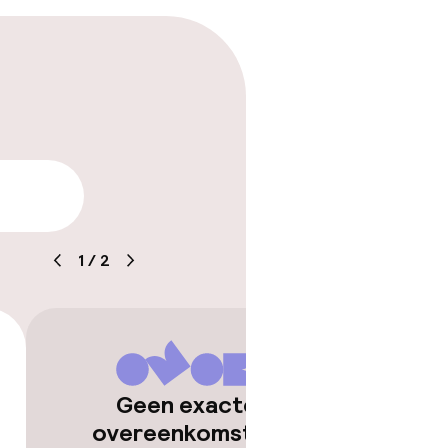
aarheid
1
/
2
Geen exacte
overeenkomsten