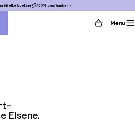
 bij elke boeking
100%
onafhankelijk
Menu
Winkelmand
Bekijk de kamers
alle 75 foto’s
rt-
se Elsene.