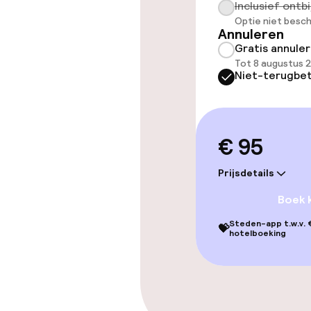
Inclusief ontbi
Eet- en drink
Optie niet besch
Annuleren
Gratis annule
Bar
Tot 8 augustus 
Niet-terugbet
Beleid
€ 95
Overal rookvri
Prijsdetails
Boek 
Steden-app t.w.v. €
💝
hotelboeking