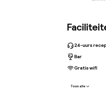
Informa
Hotel Bev
beoordee
hotel be
Facilitei
zijn besc
beleid in
24-uurs recep
Bar
Gratis wifi
Welkom
Toon alle
Receptie: 24 
Meertalige m