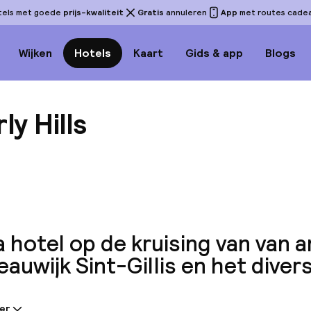
tels met goede
prijs-kwaliteit
Gratis
annuleren
App
met routes cadeau
Wijken
Hotels
Kaart
Gids & app
Blogs
ly Hills
Bekijk 
 hotel op de kruising van van a
auwijk Sint-Gillis en het diver
er