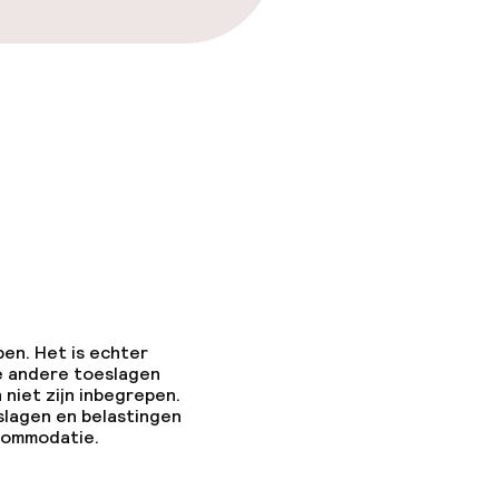
pen. Het is echter
e andere toeslagen
 niet zijn inbegrepen.
slagen en belastingen
ccommodatie.