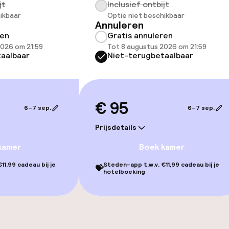
jt
Inclusief ontbijt
gelegenheden
ikbaar
Optie niet beschikbaar
Annuleren
ren
Gratis annuleren
2026 om 21:59
Tot 8 augustus 2026 om 21:59
aalbaar
Niet-terugbetaalbaar
€ 95
j
6–7 sep.
6–7 sep.
Prijsdetails
kamer
Boek kamer
11,99 cadeau bij je
Steden-app t.w.v. €11,99 cadeau bij je
💝
hotelboeking