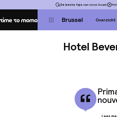
De beste tips
van onze locals
Ho
Brussel
Overzicht
Home
Hotel Bever
Prima
nouve
Lees me