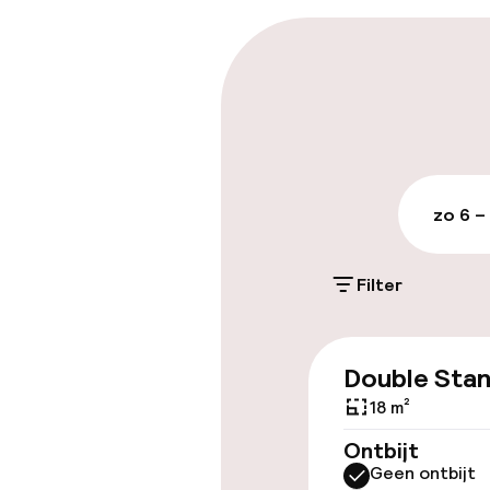
Parkeren & mob
Openbaar par
zo 6 –
Toegankelijkhe
Lift
Filter
Entertainment
Double Sta
18 m²
Gratis wifi
Ontbijt
Geen ontbijt