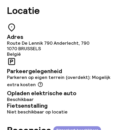
Eco-label
Locatie
Planet 21 – Accor
Adres
Beleid
Route De Lennik 790 Anderlecht, 790
1070
BRUSSELS
België
Overal rookvrij
Parkeergelegenheid
Parkeren op eigen terrein (overdekt): Mogelijk
extra kosten
Opladen elektrische auto
Beschikbaar
Fietsenstalling
Niet beschikbaar op locatie