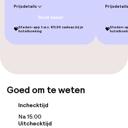
Prijsdetails
Prijsdetail
Aansluitende kamers beschikbaar
Boek kamer
Steden-app t.w.v. €11,99 cadeau bij je
Steden-app
💝
💝
Entertainment
hotelboeking
hotelboek
Gratis wifi
Tuin
Terras
Goed om te weten
Eet- en drinkgelegenheden
Restaurant
Inchecktijd
Na 15:00
Bar
Uitchecktijd