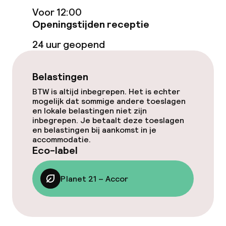
Voor 12:00
Eet- en drinkdiensten
Openingstijden receptie
Roomservice
24 uur geopend
Schoonmaakvoorzieningen
Belastingen
BTW is altijd inbegrepen. Het is echter
Wasfaciliteiten (wasmachine)
mogelijk dat sommige andere toeslagen
en lokale belastingen niet zijn
inbegrepen. Je betaalt deze toeslagen
Wasservice
en belastingen bij aankomst in je
accommodatie.
Eco-label
Zakelijke faciliteiten
Planet 21 – Accor
Conferentieruimte
Vergaderruimte