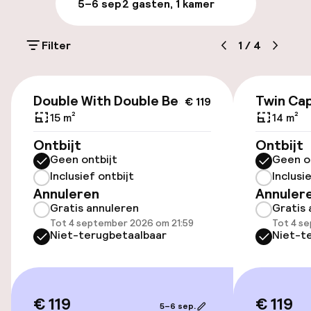
5–6 sep
2 gasten, 1 kamer
Parkeergelegenheid op eigen terrein
(buiten)
Filter
1
/
4
Mogelijk extra kosten
€ 119
Openbaar parkeren
Double With Double Bed
Twin Cap
€ 119
15 m²
14 m²
Oplaadpunt elektrische auto op
Ontbijt
Ontbijt
locatie
Geen ontbijt
Geen o
Inclusief ontbijt
Inclusi
Toegankelijkheid
Annuleren
Annuler
Gratis annuleren
Gratis 
Overal rolstoeltoegankelijk
Tot 4 september 2026 om 21:59
Tot 4 s
Niet-terugbetaalbaar
Niet-t
Lift
€ 119
€ 119
Kamers
5–6 sep.