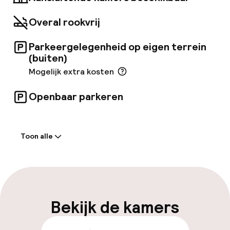
Overal rookvrij
Parkeergelegenheid op eigen terrein
(buiten)
Mogelijk extra kosten
Openbaar parkeren
Welkom
Toon alle
Receptie: 24 uur geopend
Meertalige medewerkers
Bagageruimte
Bekijk de kamers
Parkeren & mobiliteit