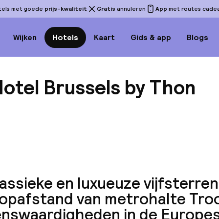
tels met goede
prijs-kwaliteit
Gratis
annuleren
App
met routes cadeau
Wijken
Hotels
Kaart
Gids & app
Blogs
otel Brussels by Thon
Bekijk
lassieke en luxueuze vijfsterren
oopafstand van metrohalte Tro
enswaardigheden in de Europes