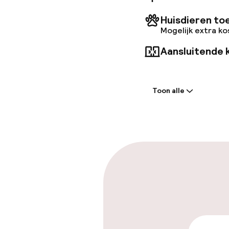
Huisdieren to
Mogelijk extra k
Aansluitende 
Welkom
Toon alle
Receptie: 24 
Vroeg incheck
Parkeren & mob
Parkeergelege
terrein (buite
Mogelijk extra k