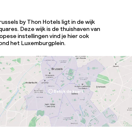
te
ssels by Thon Hotels ligt in de wijk
uares. Deze wijk is de thuishaven van
pese instellingen vind je hier ook
j
ond het Luxemburgplein.
eren toegestaan
 5 kg)
Bekijk de kaart