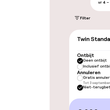
vr 4 –
Parkeerservic
Filter
Toegankelijkhe
Twin Stand
Overal rolstoe
Lift
Ontbijt
Geen ontbijt
Inclusief ontbi
Annuleren
Gratis annule
Kamers
Tot 3 september
Niet-terugbet
Aansluitende 
Voor toeganke