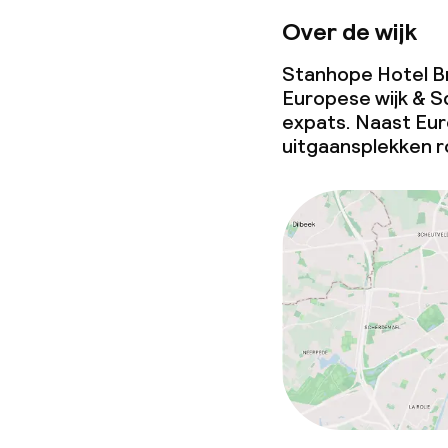
Vergaderruim
Over de wijk
Stanhope Hotel Bru
Beleid
Europese wijk & Sq
expats. Naast Euro
Overal rookvri
uitgaansplekken r
Kleine huisdi
(minder dan de