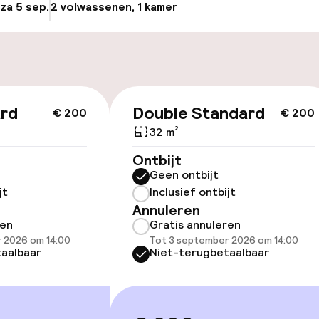
 za 5 sep.
2 volwassenen, 1 kamer
Update beschikba
Fietsverhuur
e
id
ard
Double Standard
€ 200
€ 200
ltoegankelijk
Voor toegankelij
geoptimaliseerd
32 m²
beschikbaar
Ontbijt
Geen ontbijt
jt
Inclusief ontbijt
Annuleren
ren
Gratis annuleren
 2026 om 14:00
Tot 3 september 2026 om 14:00
aalbaar
Niet-terugbetaalbaar
kamers beschikbaar
lijkheid