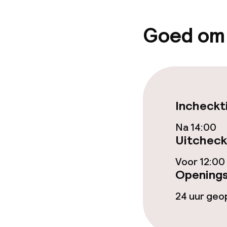
Eet- en drink
Goed om
Restaurant
Bar
Incheckt
Eet- en drinkd
Na 14:00
Ontbijtbuffet
Uitcheck
Lunch à la car
Voor 12:00
Openings
24 uur ge
Dieetopties