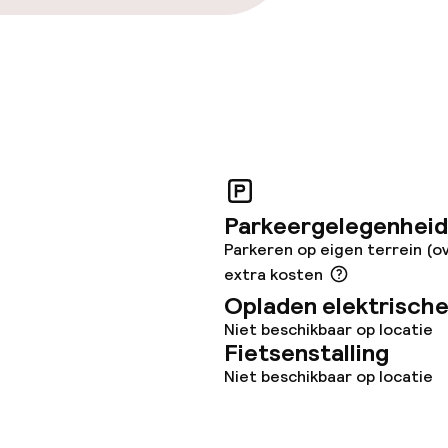
opties
 diensten voor kinderen
e
orzieningen
Parkeergelegenheid
Parkeren op eigen terrein (o
extra kosten
Opladen elektrische
Niet beschikbaar op locatie
Fietsenstalling
teiten
Niet beschikbaar op locatie
uimte