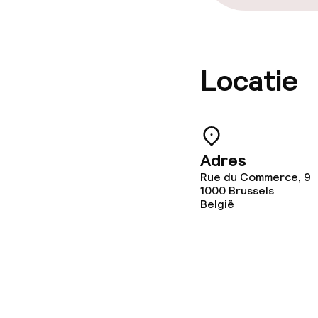
Vegetarische 
Faciliteiten en
Locatie
Babysitservic
Schoonmaakvo
Adres
Rue du Commerce, 9
1000
Brussels
Wasservice
België
Zakelijke facili
Conferentier