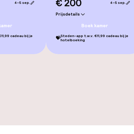
€ 200
erde kamers
4–5 sep.
4–5 sep.
Prijsdetails
kamer
Boek kamer
llness
11,99 cadeau bij je
Steden-app t.w.v. €11,99 cadeau bij je
💝
hotelboeking
 / gym
Terras
TV lounge