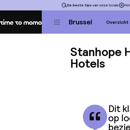
De beste tips
van onze locals
Ho
Brussel
Overzicht
Home
Stanhope H
Hotels
Dit k
op l
bezi