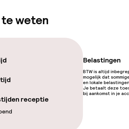
gelegenheden
 te weten
ijd
Belastingen
iensten
BTW is altijd inbegre
Roomservice
mogelijk dat sommig
tijd
en lokale belastingen
Je betaalt deze toe
te
bij aankomst in je a
tijden receptie
opend