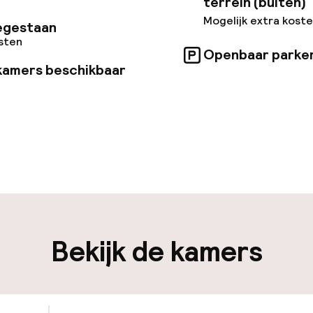
terrein (buiten)
Mogelijk extra kost
egestaan
osten
Openbaar parke
kamers beschikbaar
uur geopend
Meertalige med
en mogelijk
Bagageruimte
iliteit
Bekijk de kamers
nheid op eigen
Openbaar parke
n)
Luchthavenshut
osten