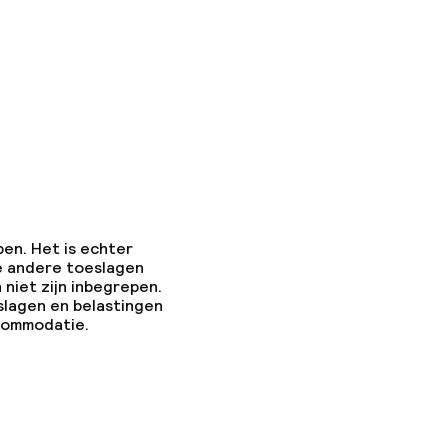
pen. Het is echter
e andere toeslagen
 niet zijn inbegrepen.
slagen en belastingen
ccommodatie.