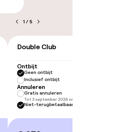
arheid
1
/
5
Double Club
Family
€ 273
kheid
Bed
e kamers
45 m²
Ontbijt
Geen ontbijt
Ontbijt
Inclusief ontbijt
Geen 
Annuleren
Inclus
Gratis annuleren
Annule
Tot 3 september 2026 om 14:00
Grati
Niet-terugbetaalbaar
Tot 3 
Niet-
Let op
Sommige 