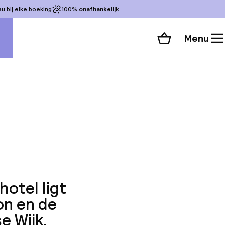
 bij elke boeking
100%
onafhankelijk
Menu
Winkelmand
Bekijk de kamers
 alle 77 foto’s
hotel ligt
on en de
e Wijk.