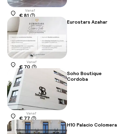
Vanaf
€ 81
Locatie
Eurostars Azahar
Vanaf
€ 70
Locatie
Soho Boutique
Cordoba
Vanaf
€ 77
Locatie
H10 Palacio Colomera