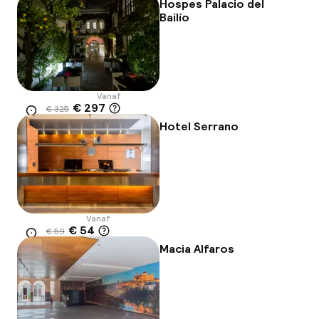
Hospes Palacio del
Bailío
Vanaf
€ 297
€ 325
Locatie
-8%
Hotel Serrano
Vanaf
€ 54
€ 59
Locatie
-8%
Macia Alfaros