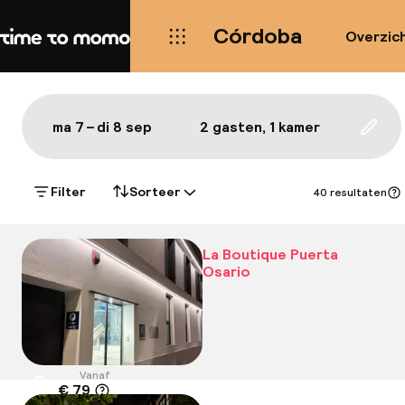
Córdoba
Overzic
Home
Kaart Córdoba: de beste hotel
Alles
Hotels
Wijken
Eten & drinken
Bezie
Toon op de kaart:
ma 7 – di 8 sep
2 gasten, 1 kamer
Upda
Filter
Sorteer
40 resultaten
La Boutique Puerta
Osario
Vanaf
€ 79
Locatie