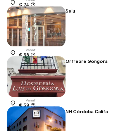
€ 74
Locatie
Selu
Vanaf
€ 68
Locatie
Orfrebre Gongora
Vanaf
€ 59
Locatie
NH Córdoba Califa