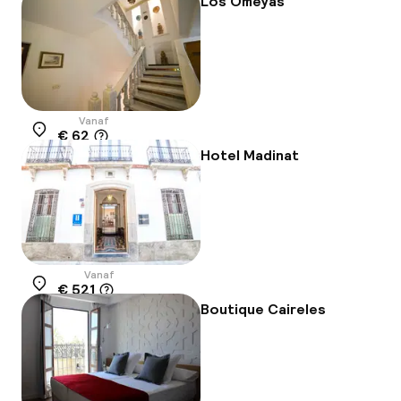
Los Omeyas
Vanaf
€ 62
Locatie
Hotel Madinat
Vanaf
€ 521
Locatie
Boutique Caireles