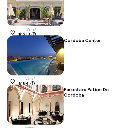
Vanaf
€ 213
Locatie
Cordoba Center
Vanaf
€ 84
Locatie
Eurostars Patios De
Cordoba
Vanaf