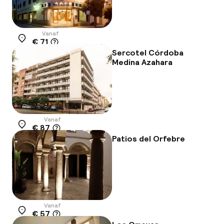
Vanaf
€ 71
Locatie
Sercotel Córdoba
Medina Azahara
Vanaf
€ 87
Locatie
Patios del Orfebre
Vanaf
€ 57
Locatie