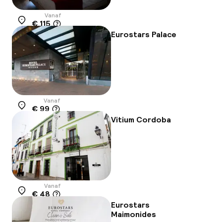
Vanaf
€ 115
Locatie
Eurostars Palace
Vanaf
€ 99
Locatie
Vitium Cordoba
Vanaf
€ 48
Locatie
Eurostars
Maimonides