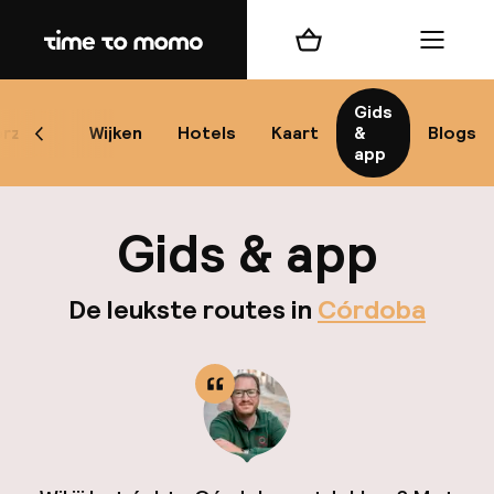
Home
Winkelmand
Menu
Có
Gids
rzicht
Wijken
Hotels
Kaart
&
Blogs
Scroll naar links
app
B
Gids & app
De leukste routes in
Córdoba
best
Reisi
We