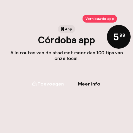
Vernieuwde app
App
5
,
99
Córdoba app
Alle routes van de stad met meer dan 100 tips van
onze local.
Toevoegen
Meer info