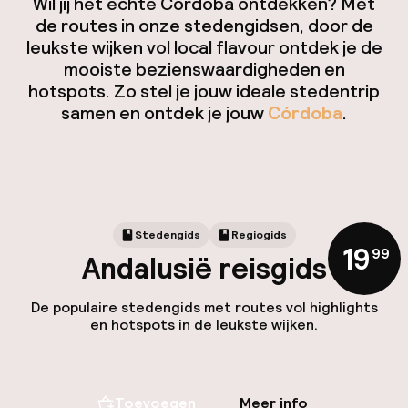
Mijn
Wil jij het échte Córdoba ontdekken? Met
de routes in onze stedengidsen, door de
leukste wijken vol local flavour ontdek je de
ver
mooiste bezienswaardigheden en
Hul
hotspots. Zo stel je jouw ideale stedentrip
samen en ontdek je jouw
Córdoba
.
O
Stedengids
Regiogids
19
,
99
Andalusië reisgids
Ne
De populaire stedengids met routes vol highlights
en hotspots in de leukste wijken.
Facebo
Toevoegen
Meer info