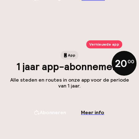
Vernieuwde app
App
20
,
00
1 jaar app-abonnement
Alle steden en routes in onze app voor de periode
van 1 jaar.
Abonneren
Meer info