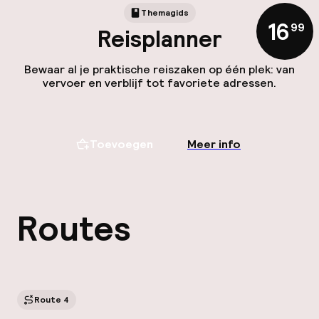
Themagids
16
,
99
Reisplanner
Bewaar al je praktische reiszaken op één plek: van
vervoer en verblijf tot favoriete adressen.
Toevoegen
Meer info
Routes
Route 4